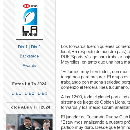
Los forwards fueron quienes comenzar
Dia 1
|
Dia 2
local, +5 respecto de nuestro país),
Backstage
PUK Sports Village para trabajar baj
Meyrelles, en tanto que una hora más
Awards
“Estamos muy bien todos, con much
tengamos para mejorar. El grupo es
trabajando con mucha seriedad porq
Fotos LA 7s 2024
comenzó el tercera línea tucumano
Dia 1
|
Dia 2
| Dia 3
A las 12:00, todo el plantel participó
sistema de juego de Golden Lions, t
Fotos ABs v Fiji 2024
forwards y los medio scrum analizaron
El jugador de Tucumán Rugby Club hiz
“Estuvimos analizando a nuestro pró
partido muy duro. Desde que termin