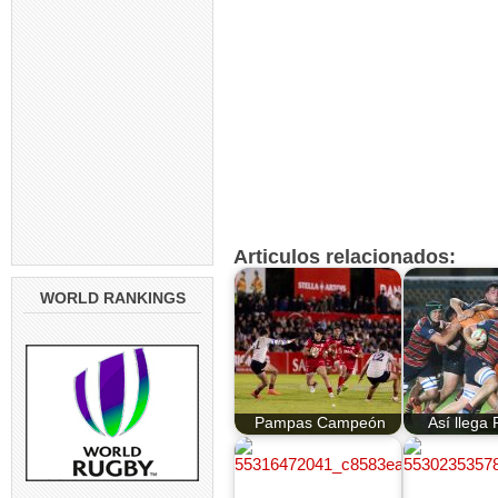
Articulos relacionados:
WORLD RANKINGS
Pampas Campeón
Así llega