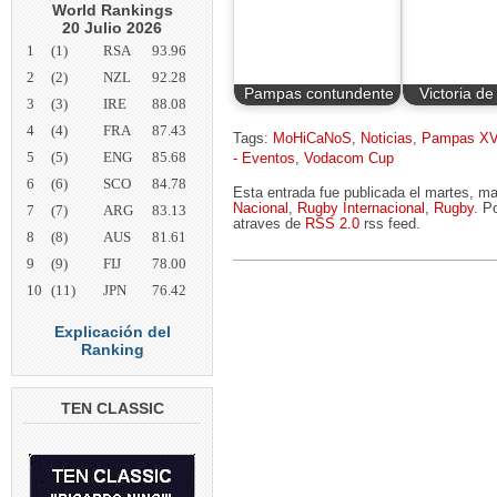
World Rankings
20 Julio 2026
1
(1)
RSA
93.96
2
(2)
NZL
92.28
Pampas contundente
Victoria d
3
(3)
IRE
88.08
4
(4)
FRA
87.43
Tags:
MoHiCaNoS
,
Noticias
,
Pampas X
5
(5)
ENG
85.68
- Eventos
,
Vodacom Cup
6
(6)
SCO
84.78
Esta entrada fue publicada el martes, m
Nacional
,
Rugby Internacional
,
Rugby
. P
7
(7)
ARG
83.13
atraves de
RSS 2.0
rss feed.
8
(8)
AUS
81.61
9
(9)
FIJ
78.00
10
(11)
JPN
76.42
Explicación del
Ranking
TEN CLASSIC