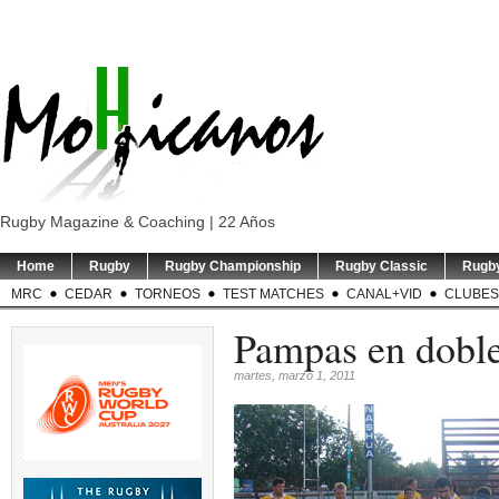
Rugby Magazine & Coaching | 22 Años
Home
Rugby
Rugby Championship
Rugby Classic
Rugb
MRC
CEDAR
TORNEOS
TEST MATCHES
CANAL+VID
CLUBES
Pampas en doble
martes, marzo 1, 2011