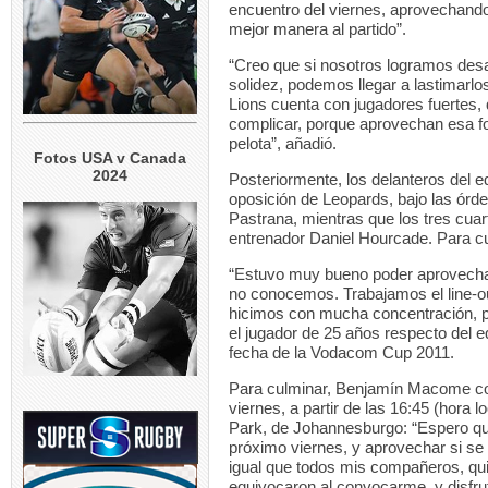
encuentro del viernes, aprovechando
mejor manera al partido”.
“Creo que si nosotros logramos desa
solidez, podemos llegar a lastimarl
Lions cuenta con jugadores fuertes, 
complicar, porque aprovechan esa forta
pelota”, añadió.
Fotos USA v Canada
2024
Posteriormente, los delanteros del e
oposición de Leopards, bajo las órde
Pastrana, mientras que los tres cuar
entrenador Daniel Hourcade. Para cul
“Estuvo muy bueno poder aprovechar
no conocemos. Trabajamos el line-ou
hicimos con mucha concentración, po
el jugador de 25 años respecto del eq
fecha de la Vodacom Cup 2011.
Para culminar, Benjamín Macome con
viernes, a partir de las 16:45 (hora 
Park, de Johannesburgo: “Espero que
próximo viernes, y aprovechar si se
igual que todos mis compañeros, qui
equivocaron al convocarme, y disfrut