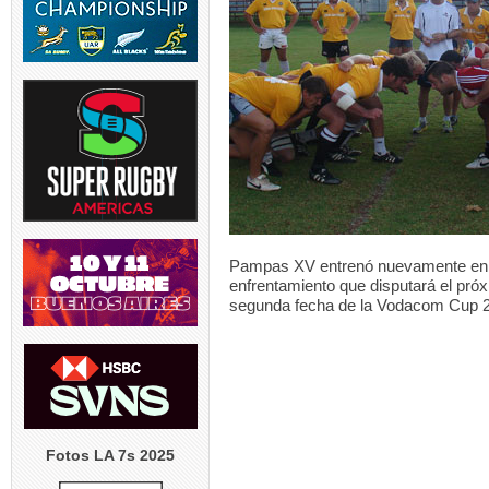
 RSA |
TOP 10 A | F12
quipo
...
hoy la fech
4
0
2
0
18
 RSA |
VIDEO | STO v NZL | Nueva
TEST MATCH | 
quipo
...
Zelanda arrancó su gira
...
Argentina, con
3
0
3
0
5
Pampas XV entrenó nuevamente en do
enfrentamiento que disputará el próx
segunda fecha de la Vodacom Cup 
Fotos LA 7s 2025