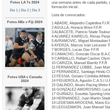
Fotos LA 7s 2024
una semana antes de cada partido, s
formación inicial .
Dia 1
|
Dia 2
| Dia 3
Lista de convocados:
Fotos ABs v Fiji 2024
1 ABADIE, Alejandro Capitolina F.I.R
2 AGULLA, Horacio Brive F.F.R
3 ALBACETE, Patricio Stade Toulous
4 ALVAREZ KAIRELIS, Rimas Perpi
5 AVRAMOVIC, Miguel Montauban F
6 AYERZA, Marcos Iván Leicester T
7 BORGES, Lucas Dax F.F.R
8 CAMACHO, Gonzalo Oscar B.A.C
9 CARBALLO, Rafael Castres Olymp
10 CARIZZA, Manuel Biarritz F.F.R
11 FERNANDEZ LOBBE, Juan Martí
12 FERNANDEZ, Santiago Hindú Cl
13 FESSIA, Genaro Córdoba Athleti
Fotos USA v Canada
14 FIGUEROLA, Agustín C.A.S.I U.
2024
15 GALINDO, Alvaro Racing Metro F
16 GONZALEZ AMOROSINO, Lucas
17 GUIÑAZU, Eusebio Sporting Unio
18 HERNANDEZ, Juan Martín Stade 
19 LEDESMA AROCENA, Mario Ezeq
20 LEGUIZAMON, Juan Manuel Stad