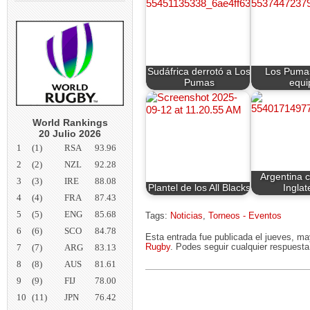
Sudáfrica derrotó a Los
Los Pumas
Pumas
equi
World Rankings
20 Julio 2026
1
(1)
RSA
93.96
2
(2)
NZL
92.28
Argentina 
3
(3)
IRE
88.08
Plantel de los All Blacks
Inglat
4
(4)
FRA
87.43
5
(5)
ENG
85.68
Tags:
Noticias
,
Torneos - Eventos
6
(6)
SCO
84.78
Esta entrada fue publicada el jueves, m
7
(7)
ARG
83.13
Rugby
. Podes seguir cualquier respuesta
8
(8)
AUS
81.61
9
(9)
FIJ
78.00
10
(11)
JPN
76.42