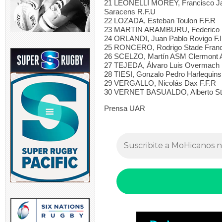
21 LEONELLI MOREY, Francisco Ja
Saracens R.F.U
22 LOZADA, Esteban Toulon F.F.R
23 MARTIN ARAMBURU, Federico D
24 ORLANDI, Juan Pablo Rovigo F.I
25 RONCERO, Rodrigo Stade Franca
26 SCELZO, Martín ASM Clermont A
27 TEJEDA, Álvaro Luis Overmach 
28 TIESI, Gonzalo Pedro Harlequins
29 VERGALLO, Nicolás Dax F.F.R
30 VERNET BASUALDO, Alberto Sta
Prensa UAR