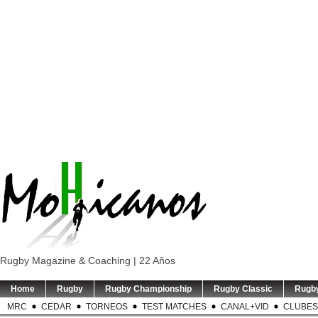
Rugby Magazine & Coaching | 22 Años
Home
Rugby
Rugby Championship
Rugby Classic
Rugb
MRC
CEDAR
TORNEOS
TEST MATCHES
CANAL+VID
CLUBES