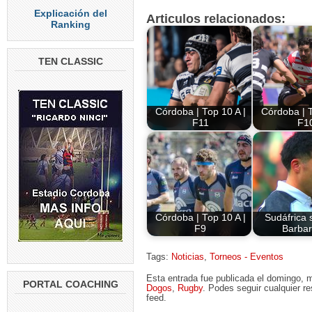
Explicación del
Articulos relacionados:
Ranking
TEN CLASSIC
Córdoba | Top 10 A |
Córdoba | T
F11
F1
Córdoba | Top 10 A |
Sudáfrica 
F9
Barbar
Tags:
Noticias
,
Torneos - Eventos
Esta entrada fue publicada el domingo, 
PORTAL COACHING
Dogos
,
Rugby
. Podes seguir cualquier r
feed.