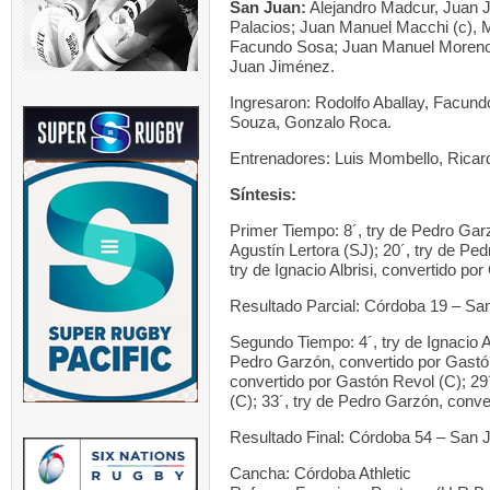
San Juan:
Alejandro Madcur, Juan Jo
Palacios; Juan Manuel Macchi (c), M
Facundo Sosa; Juan Manuel Moreno,
Juan Jiménez.
Ingresaron: Rodolfo Aballay, Facund
Souza, Gonzalo Roca.
Entrenadores: Luis Mombello, Ricard
Síntesis:
Primer Tiempo: 8´, try de Pedro Gar
Agustín Lertora (SJ); 20´, try de Ped
try de Ignacio Albrisi, convertido po
Resultado Parcial: Córdoba 19 – Sa
Segundo Tiempo: 4´, try de Ignacio Al
Pedro Garzón, convertido por Gastó
convertido por Gastón Revol (C); 29
(C); 33´, try de Pedro Garzón, conve
Resultado Final: Córdoba 54 – San 
Cancha: Córdoba Athletic