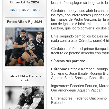
Fotos LA 7s 2024
les costó desplegar su juego ante la
Dia 1
|
Dia 2
| Dia 3
Córdoba supo y pudo abrir la cancha
los trys, con interesantes jugadas d
las manos de Pedro Garzón. En la pr
Fotos ABs v Fiji 2024
uno de Ignacio Albrisi, mientras que
Lectora, que logró convertir los dos
En el segundo tiempo los locales se
nada contra eso. Córdoba sumó 4 tr
Córdoba sufrió en el primer tiempo l
fractura de peroné derecho con rotu
Síntesis del partido:
Córdoba:
Patricio Kember, Rodrigo 
Schierano; José Basile, Rodrigo Br
Fotos USA v Canada
Agustín Simó, Santiago Bobadilla, I
2024
Ingresaron: Federico Fortuna, Marc
Guillamondegui, Agustín Vaccari.
Entrenadores: Federico Giacomino, 
Rotondo.