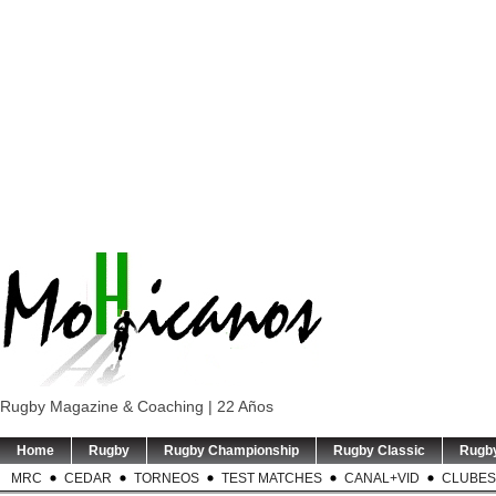
Rugby Magazine & Coaching | 22 Años
Home
Rugby
Rugby Championship
Rugby Classic
Rugb
MRC
CEDAR
TORNEOS
TEST MATCHES
CANAL+VID
CLUBES