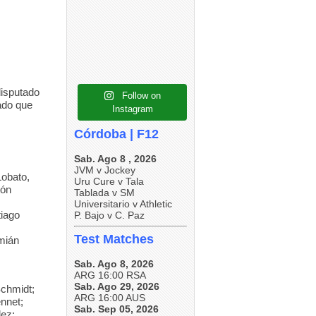
6
0
6
0
5
0
disputado
Follow on
bado que
Instagram
Córdoba | F12
Sab. Ago 8 , 2026
JVM v Jockey
obato,
Uru Cure v Tala
tón
Tablada v SM
Universitario v Athletic
tiago
P. Bajo v C. Paz
Test Matches
mián
Sab. Ago 8, 2026
ARG 16:00 RSA
Sab. Ago 29, 2026
Schmidt;
ARG 16:00 AUS
ennet;
Sab. Sep 05, 2026
dez;