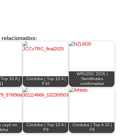
s relacionados:
WRU20C 2026 |
Top 10 A |
Córdoba | Top 10 A |
Semifinales
11
F10
confirmadas
a cayó en
Córdoba | Top 10 A |
Córdoba | Top A 10 |
doba
F9
F8