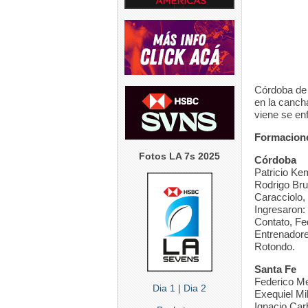
6
0
6
5
0
Córdoba de 
en la cancha
viene se en
Formacion
Fotos LA 7s 2025
Córdoba
Patricio Ke
Rodrigo Bru
Caracciolo,
Ingresaron:
Contato, Fe
Entrenadore
Rotondo.
Santa Fe
Federico Me
Dia 1
|
Dia 2
Exequiel Mi
Ignacio Car