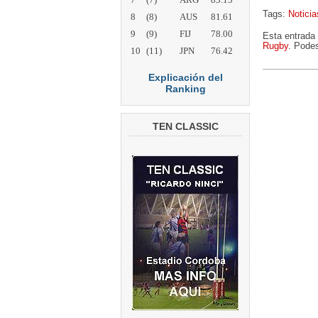
Tags:
Noticia
8
(8)
AUS
81.61
9
(9)
FIJ
78.00
Esta entrada
Rugby
. Podes
10
(11)
JPN
76.42
Explicación del
Ranking
TEN CLASSIC