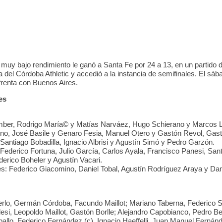
0
5
0
5
0
muy bajo rendimiento le ganó a Santa Fe por 24 a 13, en un partido 
 del Córdoba Athletic y accedió a la instancia de semifinales. El sá
frenta con Buenos Aires.
es
mber, Rodrigo María© y Matías Narváez, Hugo Schierano y Marcos L
no, José Basile y Genaro Fesia, Manuel Otero y Gastón Revol, Gas
 Santiago Bobadilla, Ignacio Albrisi y Agustín Simó y Pedro Garzón.
 Federico Fortuna, Julio García, Carlos Ayala, Francisco Panesi, San
derico Boheler y Agustín Vacari.
s: Federico Giacomino, Daniel Tobal, Agustín Rodríguez Araya y Da
rlo, Germán Córdoba, Facundo Maillot; Mariano Taberna, Federico 
lesi, Leopoldo Maillot, Gastón Borlle; Alejandro Capobianco, Pedro B
ballo, Federico Fernández (c), Ignacio Haeffelli, Juan Manuel Fernán