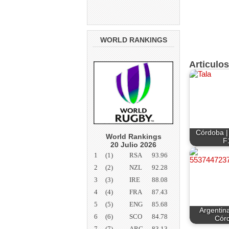
WORLD RANKINGS
Articulo
Córdoba | 
World Rankings
F
20 Julio 2026
1
(1)
RSA
93.96
2
(2)
NZL
92.28
3
(3)
IRE
88.08
4
(4)
FRA
87.43
5
(5)
ENG
85.68
Argentin
6
(6)
SCO
84.78
Cór
7
(7)
ARG
83.13