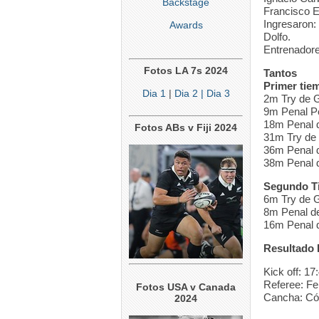
Backstage
Francisco E
Ingresaron:
Awards
Dolfo.
Entrenadore
Fotos LA 7s 2024
Tantos
Primer tie
Dia 1
|
Dia 2
| Dia 3
2m Try de G
9m Penal Pe
18m Penal 
Fotos ABs v Fiji 2024
31m Try de 
36m Penal 
38m Penal 
Segundo T
6m Try de G
8m Penal de
16m Penal 
Resultado 
Kick off: 17
Referee: Fe
Fotos USA v Canada
Cancha: Cór
2024