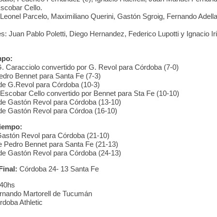
scobar Cello.
 Leonel Parcelo, Maximiliano Querini, Gastón Sgroig, Fernando Adell
s: Juan Pablo Poletti, Diego Hernandez, Federico Lupotti y Ignacio Ir
mpo:
. Caracciolo convertido por G. Revol para Córdoba (7-0)
dro Bennet para Santa Fe (7-3)
de G.Revol para Córdoba (10-3)
Escobar Cello convertido por Bennet para Sta Fe (10-10)
de Gastón Revol para Córdoba (13-10)
de Gastón Revol para Córdoa (16-10)
iempo:
astón Revol para Córdoba (21-10)
 Pedro Bennet para Santa Fe (21-13)
de Gastón Revol para Córdoba (24-13)
Final:
Córdoba 24- 13 Santa Fe
:40hs
rnando Martorell de Tucumán
doba Athletic