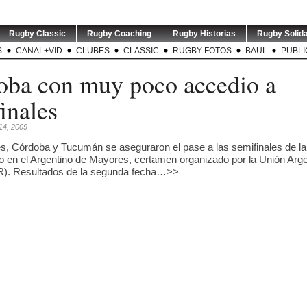
Rugby Classic
Rugby Coaching
Rugby Historias
Rugby Solida
S
CANAL+VID
CLUBES
CLASSIC
RUGBY FOTOS
BAUL
PUBLI
oba con muy poco accedio a
inales
14, 2009
s, Córdoba y Tucumán se aseguraron el pase a las semifinales de l
en el Argentino de Mayores, certamen organizado por la Unión Arge
). Resultados de la segunda fecha…>>
7 | World
GREATEST RIVALRY | P1 |
RUGBY INT`L | Thomas
USA v A
ó fechas y
Los entrenadores de
...
Ramos de 31 años será
entrena
s
...
jugador
...
3
0
0
3
0
os Pumas se
LOS PUMAS | Tomás
TEST MATCH | ARG v RSA |
TORNEO
 recibir a
...
Albornoz ha sido
El entrenador de
...
Este sáb
suspendido por
...