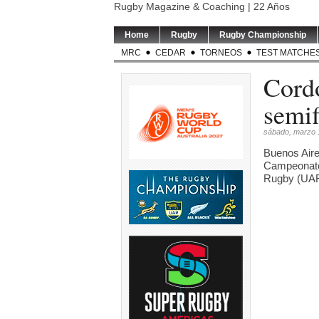
Rugby Magazine & Coaching | 22 Años
Home
Rugby
Rugby Championship
MRC
CEDAR
TORNEOS
TEST MATCHE
Cord
semif
sábado, marzo 
Buenos Aire
Campeonato 
Rugby (UAR
USA v ARGENTINA XV | El
TEST MATCH | El
SVNS 2026/2
entrenador de Argentina
...
entrenador de los
Rugby anunci
Springboks,
...
sede
5
0
5
0
5
TORNEO DEL INTERIOR |
RUGBY DE OPINION | Se
LOS PUMAS | L
Este sábado se disputó la
...
modifica permanentemente
preparan para
el
...