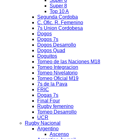
Super 6
Super 8
Top 10 A
Segunda Cordoba
C. Ofic. R. Femenino
7s Union Cordobesa
Dogos
Dogos 7s
Dogos Desarrollo
Dogos Quad
Doguitos
Torneo de las Naciones M18
Torneo Integracion
Torneo Nivelatorio
Torneo Oficial M19
7s de la Pava
FRIC
Dogas 7s
Final Four
Rugby femenino
Torneo Desarrollo
UCR
Rugby Nacional
Argentino
Ascenso