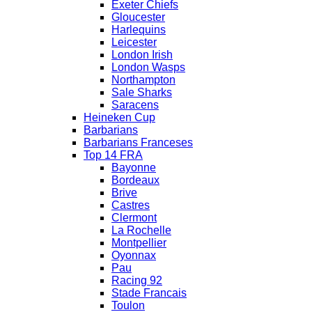
Exeter Chiefs
Gloucester
Harlequins
Leicester
London Irish
London Wasps
Northampton
Sale Sharks
Saracens
Heineken Cup
Barbarians
Barbarians Franceses
Top 14 FRA
Bayonne
Bordeaux
Brive
Castres
Clermont
La Rochelle
Montpellier
Oyonnax
Pau
Racing 92
Stade Francais
Toulon