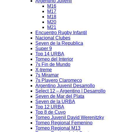
Argentino Juvenil
M16
M17
M18
M20
M21
Encuentro Rugby Infantil
Nacional Clubes
Seven de la Republica
Super 9
Top 14 URBA
Torneo del Interior
7s Fin de Mundo
X-treme
7s Miramar
7s Playero Claromeco
Argentino Juvenil Desarrollo
Select 12 – Argentino | Desarrollo
Seven de Mar del Plata
Seven de la URBA
Top 12 URBA
Top 8 de Cuyo
Torneo Juvenil David Werenitzky
Torneo Regional Femenino
Torneo Regional M13