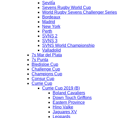
Sevilla
Sevens Rugby World Cup
World Rugby Sevens Challenger Series
Bordeaux
Madrid
New York
Perth
SVNS 2
SVNS 3
SVNS World Championship
Valladolid
7s Mar del Plata
7s Punta
Bledisloe Cup
Challenge Cup
Champions Cup
Consur Cup
Currie Cup
Currie Cup 2019 (B)
Boland Cavaliers
Down Touch Griffons
Eastern Province
Hino Valke
Jaguares XV
Leopards