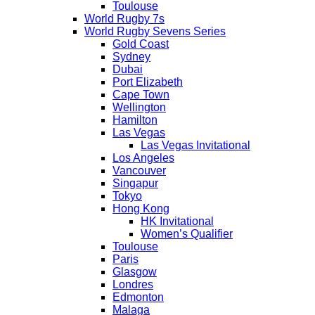
Toulouse
World Rugby 7s
World Rugby Sevens Series
Gold Coast
Sydney
Dubai
Port Elizabeth
Cape Town
Wellington
Hamilton
Las Vegas
Las Vegas Invitational
Los Angeles
Vancouver
Singapur
Tokyo
Hong Kong
HK Invitational
Women’s Qualifier
Toulouse
Paris
Glasgow
Londres
Edmonton
Malaga