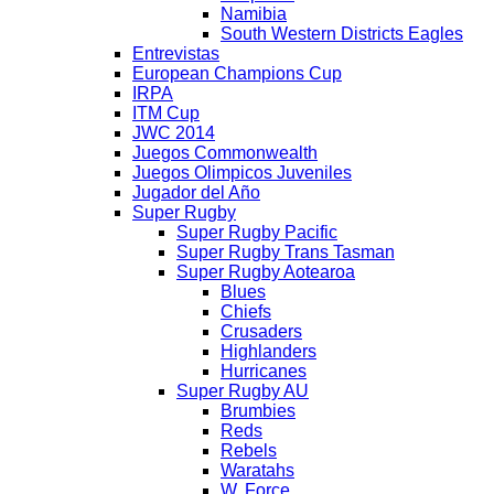
Namibia
South Western Districts Eagles
Entrevistas
European Champions Cup
IRPA
ITM Cup
JWC 2014
Juegos Commonwealth
Juegos Olimpicos Juveniles
Jugador del Año
Super Rugby
Super Rugby Pacific
Super Rugby Trans Tasman
Super Rugby Aotearoa
Blues
Chiefs
Crusaders
Highlanders
Hurricanes
Super Rugby AU
Brumbies
Reds
Rebels
Waratahs
W. Force