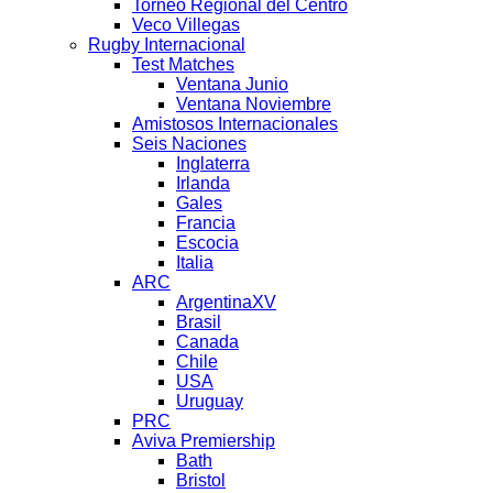
Torneo Regional del Centro
Veco Villegas
Rugby Internacional
Test Matches
Ventana Junio
Ventana Noviembre
Amistosos Internacionales
Seis Naciones
Inglaterra
Irlanda
Gales
Francia
Escocia
Italia
ARC
ArgentinaXV
Brasil
Canada
Chile
USA
Uruguay
PRC
Aviva Premiership
Bath
Bristol