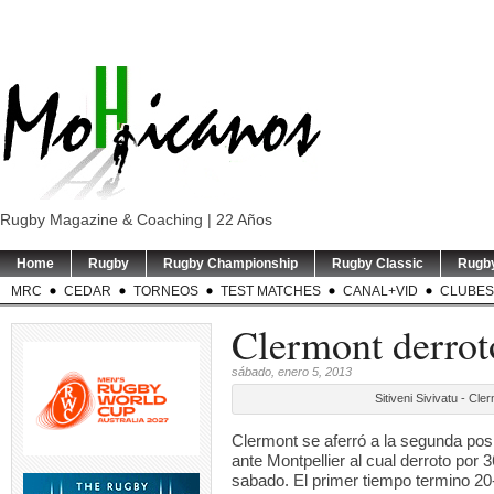
Rugby Magazine & Coaching | 22 Años
Home
Rugby
Rugby Championship
Rugby Classic
Rugb
MRC
CEDAR
TORNEOS
TEST MATCHES
CANAL+VID
CLUBES
Clermont derrot
sábado, enero 5, 2013
Sitiveni Sivivatu - Cl
Clermont se aferró a la segunda posi
ante Montpellier al cual derroto por
sabado. El primer tiempo termino 20