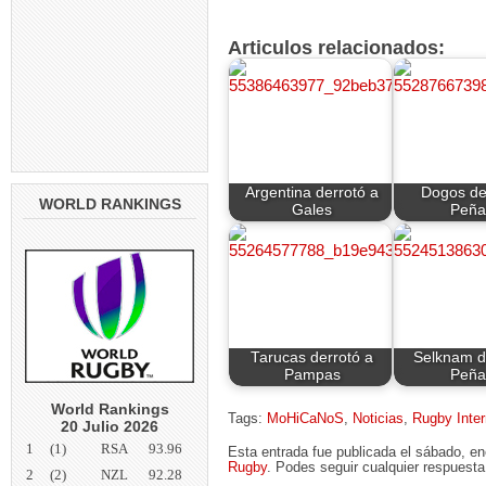
Articulos relacionados:
Argentina derrotó a
Dogos de
WORLD RANKINGS
Gales
Peña
Tarucas derrotó a
Selknam d
Pampas
Peña
World Rankings
Tags:
MoHiCaNoS
,
Noticias
,
Rugby Inter
20 Julio 2026
1
(1)
RSA
93.96
Esta entrada fue publicada el sábado, e
Rugby
. Podes seguir cualquier respuesta
2
(2)
NZL
92.28