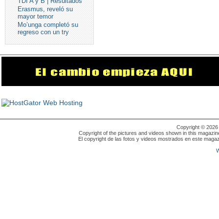
TDI A y B | Resultados
Erasmus, reveló su
mayor temor
Mo’unga completó su
regreso con un try
Copyright © 202
Copyright of the pictures and videos shown in this magazin
El copyright de las fotos y videos mostrados en este magaz
W