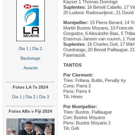
Kayser 1 Thomas Domingo
Suplentes:
16 Benoit Cabello, 17 V
20 Ludovic Radosavljevic, 21 David 
Montpellier:
15 Pierre Berard, 14 Y
Martin Bustos Moyano, 10 Francois 
Gorgodze, 6 Alexandre Bias, 5 Thibau
Erasmus Jansen van vuuren, 1 Yva
Suplentes:
16 Charles Geli, 17 Mikh
Dia 1
|
Dia 2
Ouedraogo, 20 Benoit Paillaugue, 
Faamausili.
Backstage
TANTOS
Awards
Por Clermont:
Tries: Fofana, Buttin, Penalty try
Cons: Parra 3
Fotos LA 7s 2024
Pens: Parra 4
TA: Hines
Dia 1
|
Dia 2
| Dia 3
Por Montpellier:
Fotos ABs v Fiji 2024
Tries: Bustos, Paillaugue
Con: Bustos Moyano
Pens: Bustos Moyano 2
TA: Géli