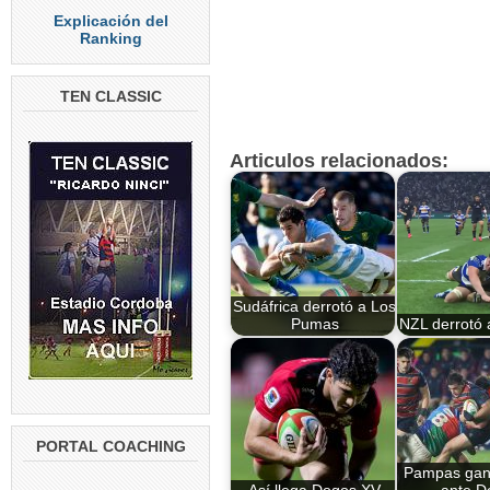
Explicación del
Ranking
TEN CLASSIC
Articulos relacionados:
Sudáfrica derrotó a Los
Pumas
NZL derrotó 
PORTAL COACHING
Pampas ganó