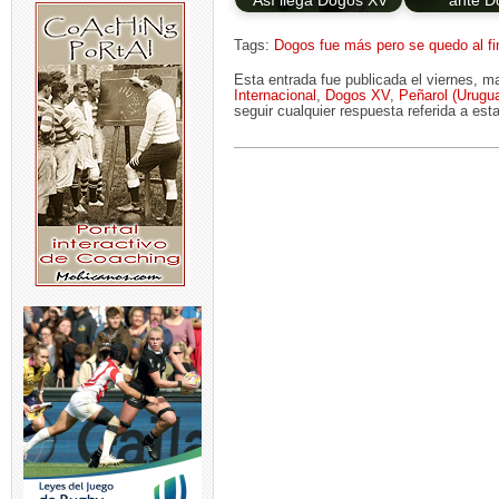
Así llega Dogos XV
ante D
Tags:
Dogos fue más pero se quedo al fi
Esta entrada fue publicada el viernes, 
Internacional
,
Dogos XV
,
Peñarol (Urugu
seguir cualquier respuesta referida a est