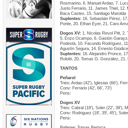
Rosmarino, 6. Manuel Ardao, 7. Luca
Justo Ferrario, 11. James Thiel, 12
Baca Castex, 15. Santiago Marolda
Suplentes:
16. Sebastián Pérez, 17.
Ponte, 20. Ethan Eyer, 21. Caro Amari
Dogos XV:
1. Nicolas Revol Pitt, 2.
5. Enzo Ocampo, 6. Gastón Garayzáb
Podestá, 10. Facundo Rodríguez, 11
Agustín Segura, 14. Ernesto Giúdice
Suplentes:
16. Alejandro Pronce, 17
Rolotti, 20. Tomas G. González, 21.
TANTOS
Peñarol
Tries: Ardao (42′), Iglesias (66′), Ferr
Conv: Ferrario (42′, 66′, 73′)
Pens:
Dogos XV
Tries: Cabral (18′), Soler (22′, 38′), Mo
Conv: Rodriguez (18′, 39′, 45′), Soler
Pens:
Referee: Tomas Bertaza