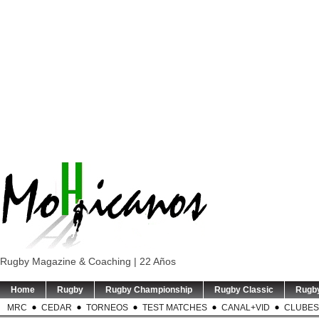
Rugby Magazine & Coaching | 22 Años
Home
Rugby
Rugby Championship
Rugby Classic
Rugb
MRC
CEDAR
TORNEOS
TEST MATCHES
CANAL+VID
CLUBES