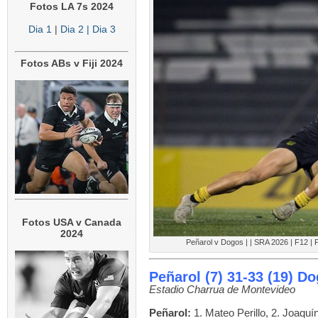
Fotos LA 7s 2024
Dia 1
|
Dia 2
| Dia 3
Fotos ABs v Fiji 2024
Fotos USA v Canada
2024
Peñarol v Dogos | | SRA 2026 | F12 |
Peñarol (7) 31-33 (19) D
Estadio Charrua de Montevideo
Peñarol:
1. Mateo Perillo, 2. Joaquí