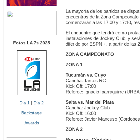
La mayoría de los partidos se disput
encuentros de la Zona Campeonato 
comenzarán a las 17:00 y 17:10, re
El encuentro que tendrá como protag
instalaciones de Jockey Club, y será
Fotos LA 7s 2025
diferido por ESPN +, a partir de las 
ZONA CAMPEONATO
ZONA 1
Tucumán vs. Cuyo
Cancha: Tarcos RC
Kick Off: 17:00
Referee: Ignacio Iparraguirre (URBA
Salta vs. Mar del Plata
Dia 1
|
Dia 2
Cancha: Jockey Club
Backstage
Kick Off: 16:00
Referee: Javier Mancuso (Cordobes
Awards
ZONA 2
Rosario vs. Córdoba