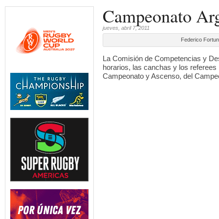
Campeonato Arg
jueves, abril 7, 2011
Federico Fortun
La Comisión de Competencias y Desa
horarios, las canchas y los referees
Campeonato y Ascenso, del Campeo