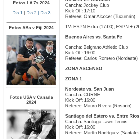
Fotos LA 7s 2024
Cancha: Jockey Club
Kick Off: 17:10
Dia 1
|
Dia 2
| Dia 3
Referee: Omar Alcocer (Tucumán)
TV: ESPN Extra (17:00); ESPN + (2
Fotos ABs v Fiji 2024
Buenos Aires vs. Santa Fe
Cancha: Belgrano Athletic Club
Kick Off: 16:00
Referee: Carlos Romero (Nordeste)
ZONA ASCENSO
ZONA 1
Nordeste vs. San Juan
Cancha: CURNE
Fotos USA v Canada
Kick Off: 16:00
2024
Referee: Mauro Rivera (Rosario)
Santiago del Estero vs. Entre Río
Cancha: Santiago Lawn Tennis
Kick Off: 16:00
Referee: Martín Rodríguez (Santafes