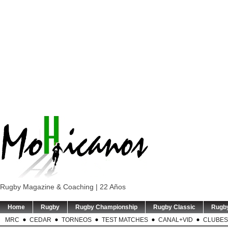
Rugby Magazine & Coaching | 22 Años
Home
Rugby
Rugby Championship
Rugby Classic
Rugb
MRC
CEDAR
TORNEOS
TEST MATCHES
CANAL+VID
CLUBES