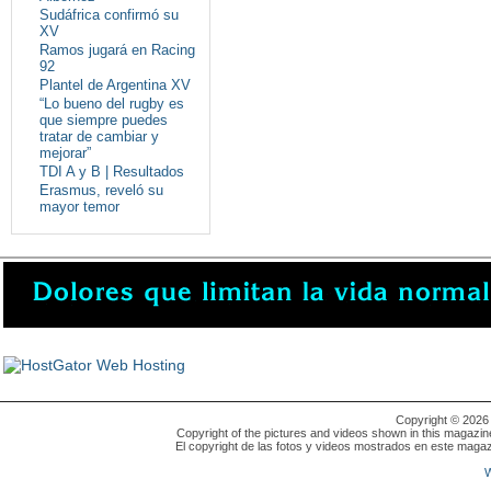
Sudáfrica confirmó su
XV
Ramos jugará en Racing
92
Plantel de Argentina XV
“Lo bueno del rugby es
que siempre puedes
tratar de cambiar y
mejorar”
TDI A y B | Resultados
Erasmus, reveló su
mayor temor
Copyright © 202
Copyright of the pictures and videos shown in this magazin
El copyright de las fotos y videos mostrados en este magaz
W