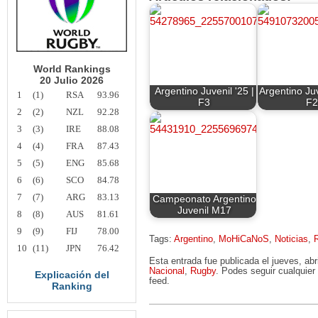
World Rankings
20 Julio 2026
Argentino Juvenil '25 |
Argentino Ju
1
(1)
RSA
93.96
F3
F
2
(2)
NZL
92.28
3
(3)
IRE
88.08
4
(4)
FRA
87.43
5
(5)
ENG
85.68
6
(6)
SCO
84.78
7
(7)
ARG
83.13
Campeonato Argentino
Juvenil M17
8
(8)
AUS
81.61
9
(9)
FIJ
78.00
Tags:
Argentino
,
MoHiCaNoS
,
Noticias
,
10
(11)
JPN
76.42
Esta entrada fue publicada el jueves, ab
Nacional
,
Rugby
. Podes seguir cualquier
Explicación del
feed.
Ranking