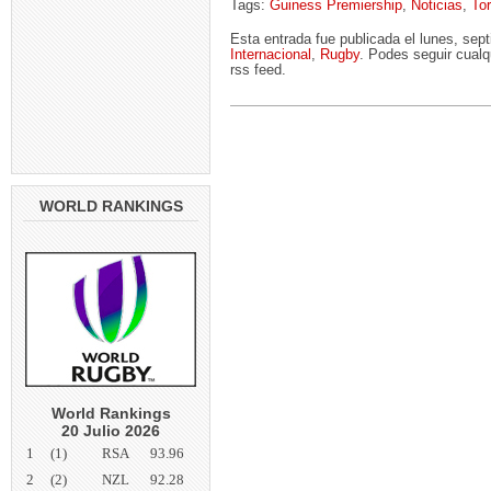
Tags:
Guiness Premiership
,
Noticias
,
To
Esta entrada fue publicada el lunes, se
Internacional
,
Rugby
. Podes seguir cualq
rss feed.
WORLD RANKINGS
World Rankings
20 Julio 2026
1
(1)
RSA
93.96
2
(2)
NZL
92.28