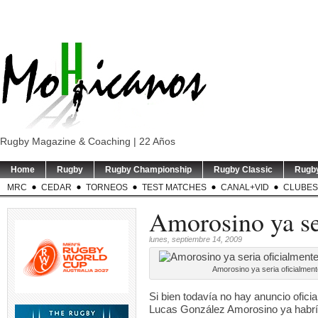
Rugby Magazine & Coaching | 22 Años
Home
Rugby
Rugby Championship
Rugby Classic
Rugb
MRC
CEDAR
TORNEOS
TEST MATCHES
CANAL+VID
CLUBES
Amorosino ya ser
lunes, septiembre 14, 2009
Amorosino ya seria oficialment
Si bien todavía no hay anuncio ofici
Lucas González Amorosino ya habría 