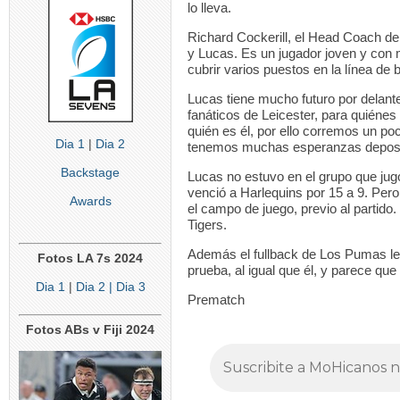
lo lleva.
Richard Cockerill, el Head Coach de
y Lucas. Es un jugador joven y con
cubrir varios puestos en la línea de 
Lucas tiene mucho futuro por delant
fanáticos de Leicester, para quiéne
quién es él, por ello corremos un po
Dia 1
|
Dia 2
tenemos muchas esperanzas depositad
Backstage
Lucas no estuvo en el grupo que jug
venció a Harlequins por 15 a 9. Per
Awards
el campo de juego, previo al partido.
Tigers.
Además el fullback de Los Pumas le 
Fotos LA 7s 2024
prueba, al igual que él, y parece que
Dia 1
|
Dia 2
| Dia 3
Prematch
Fotos ABs v Fiji 2024