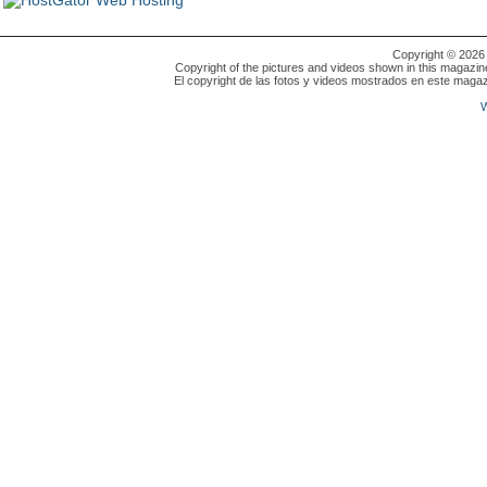
Copyright © 202
Copyright of the pictures and videos shown in this magazin
El copyright de las fotos y videos mostrados en este magaz
W