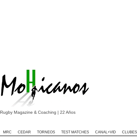
Rugby Magazine & Coaching | 22 Años
Home
Rugby
Rugby Championship
Rugby Classic
Rugb
MRC
CEDAR
TORNEOS
TEST MATCHES
CANAL+VID
CLUBES