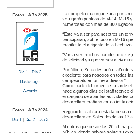
La competencia organizada por Urú 
Fotos LA 7s 2025
se jugarán partidos de M-14, M-15 y
numerosas con más de 800 jugadores
“Este va a ser para nosotros un tor
participarán, sobre todo en M-16 qu
manifestó el dirigente de la Lechuza
“Van a ser muchos partidos que se ju
de felicidad ya que vamos a vivir una
Por último, Zona destacó el año de su 
Dia 1
|
Dia 2
excelente para nosotros en todas las 
campeonato en primera división”.
Backstage
Como parte del torneo, esta tarde el
Awards
hace algunos días del staff técnico 
encargado de abrir las actividades d
desarrollará mañana en las instalac
Fotos LA 7s 2024
Reggiardo realizará esta tarde una 
desarrollará en Soles desde las 17 a
Dia 1
|
Dia 2
| Dia 3
Mientras que desde las 20, el marpla
público, donde hablará sobre su expe