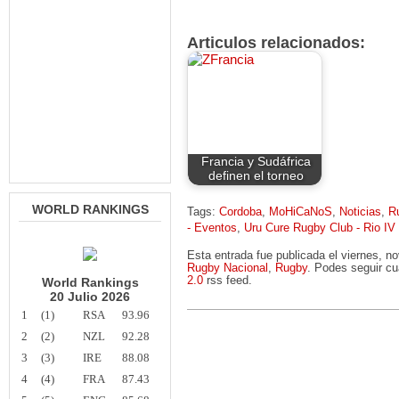
Articulos relacionados:
Francia y Sudáfrica
definen el torneo
WORLD RANKINGS
Tags:
Cordoba
,
MoHiCaNoS
,
Noticias
,
R
- Eventos
,
Uru Cure Rugby Club - Rio IV
Esta entrada fue publicada el viernes, 
Rugby Nacional
,
Rugby
. Podes seguir cu
2.0
rss feed.
World Rankings
20 Julio 2026
1
(1)
RSA
93.96
2
(2)
NZL
92.28
3
(3)
IRE
88.08
4
(4)
FRA
87.43