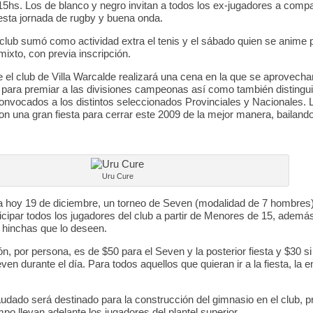
15hs. Los de blanco y negro invitan a todos los ex-jugadores a compar
sta jornada de rugby y buena onda.
 club sumó como actividad extra el tenis y el sábado quien se anime 
 mixto, con previa inscripción.
 el club de Villa Warcalde realizará una cena en la que se aprovecha
 para premiar a las divisiones campeonas así como también distingui
onvocados a los distintos seleccionados Provinciales y Nacionales. 
n una gran fiesta para cerrar este 2009 de la mejor manera, bailando
Uru Cure
a hoy 19 de diciembre, un torneo de Seven (modalidad de 7 hombres)
icipar todos los jugadores del club a partir de Menores de 15, ademá
 hinchas que lo deseen.
ón, por persona, es de $50 para el Seven y la posterior fiesta y $30 si
ven durante el día. Para todos aquellos que quieran ir a la fiesta, la 
audado será destinado para la construcción del gimnasio en el club, 
po llevan adelante los jugadores del plantel superior.