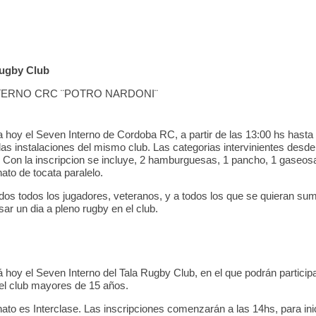
ugby Club
TERNO CRC ¨POTRO NARDONI¨
a hoy el Seven Interno de Cordoba RC, a partir de las 13:00 hs hasta 
las instalaciones del mismo club. Las categorias intervinientes desd
 Con la inscripcion se incluye, 2 hamburguesas, 1 pancho, 1 gaseo
to de tocata paralelo.
ados todos los jugadores, veteranos, y a todos los que se quieran sum
ar un dia a pleno rugby en el club.
 hoy el Seven Interno del Tala Rugby Club, en el que podrán participa
el club mayores de 15 años.
to es Interclase. Las inscripciones comenzarán a las 14hs, para inic