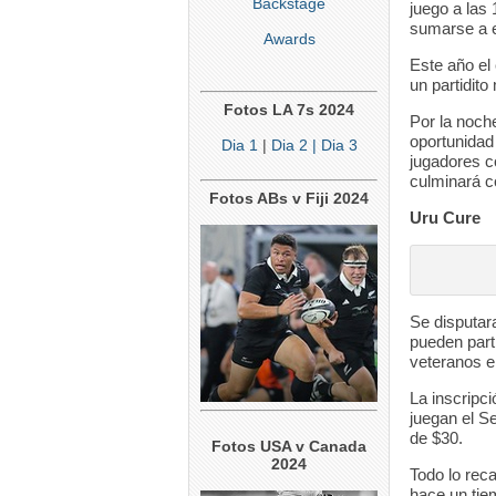
Backstage
juego a las 
sumarse a e
Awards
Este año el
un partidito
Fotos LA 7s 2024
Por la noche
oportunidad
Dia 1
|
Dia 2
| Dia 3
jugadores c
culminará co
Fotos ABs v Fiji 2024
Uru Cure
Se disputar
pueden part
veteranos e
La inscripci
juegan el Se
de $30.
Fotos USA v Canada
2024
Todo lo rec
hace un tiem