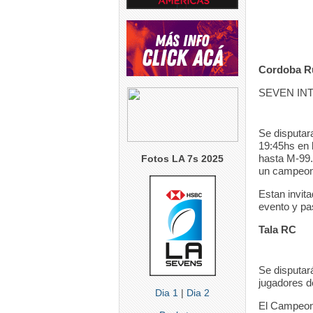
Cordoba R
SEVEN IN
Se disputar
19:45hs en 
hasta M-99.
Fotos LA 7s 2025
un campeona
Estan invit
evento y pas
Tala RC
Se disputará
jugadores d
Dia 1
|
Dia 2
El Campeona