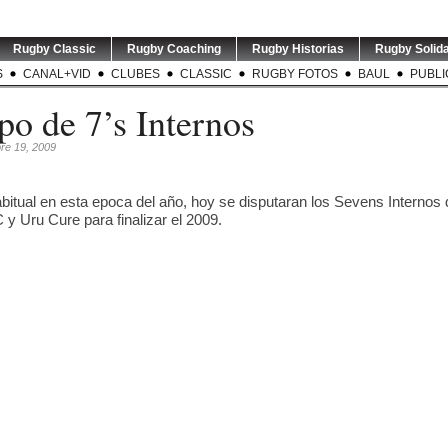
Rugby Classic
Rugby Coaching
Rugby Historias
Rugby Solida
S
CANAL+VID
CLUBES
CLASSIC
RUGBY FOTOS
BAUL
PUBLI
o de 7’s Internos
re 19, 2009
itual en esta epoca del año, hoy se disputaran los Sevens Internos
 y Uru Cure para finalizar el 2009.