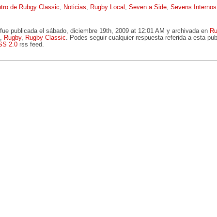
tro de Rubgy Classic
,
Noticias
,
Rugby Local
,
Seven a Side
,
Sevens Internos
 fue publicada el sábado, diciembre 19th, 2009 at 12:01 AM y archivada en
Ru
,
Rugby
,
Rugby Classic
. Podes seguir cualquier respuesta referida a esta pub
SS 2.0
rss feed.