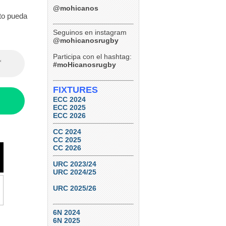
Tucumán Lawn Tennis 29 vs.
Paraná Rowing Club 24 (Ref:
@mohicanos
Agustín Altabe – Cordobesa)
nto pueda
TDI B – Final – Septiembre
12, 2026
Seguinos en instagram
Tucumán Lawn Tennis vs.
@mohicanosrugby
Natación y Gimnasia
Participa con el hashtag:
6
0
#moHicanosrugby
FIXTURES
ECC 2024
ECC 2025
ECC 2026
CC 2024
CC 2025
CC 2026
URC 2023/24
URC 2024/25
URC 2025/26
6N 2024
6N 2025