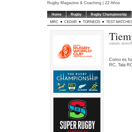
Rugby Magazine & Coaching | 22 Años
Home
Rugby
Rugby Championship
MRC
CEDAR
TORNEOS
TEST MATCHE
Tiemp
sábado, diciemb
Como es hab
RC, Tala RC