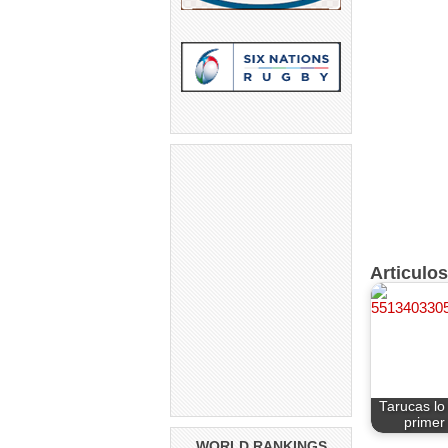
Articulo
Tarucas lo
primer
WORLD RANKINGS