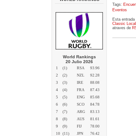
Tags:
Encuen
Eventos
Esta entrada
Classic Local
atraves de
R
World Rankings
20 Julio 2026
1
(1)
RSA
93.96
2
(2)
NZL
92.28
3
(3)
IRE
88.08
4
(4)
FRA
87.43
5
(5)
ENG
85.68
6
(6)
SCO
84.78
7
(7)
ARG
83.13
8
(8)
AUS
81.61
9
(9)
FIJ
78.00
10
(11)
JPN
76.42