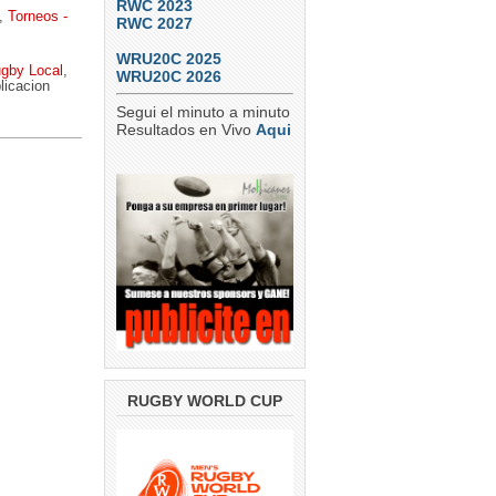
RWC 2023
,
Torneos -
RWC 2027
WRU20C 2025
gby Local
,
WRU20C 2026
licacion
Segui el minuto a minuto
Resultados en Vivo
Aqui
RUGBY WORLD CUP