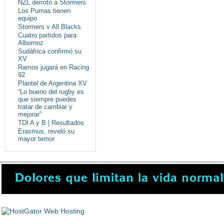
NZL derrotó a Stormers
Los Pumas tienen
equipo
Stormers v All Blacks
Cuatro partidos para
Albornoz
Sudáfrica confirmó su
XV
Ramos jugará en Racing
92
Plantel de Argentina XV
“Lo bueno del rugby es
que siempre puedes
tratar de cambiar y
mejorar”
TDI A y B | Resultados
Erasmus, reveló su
mayor temor