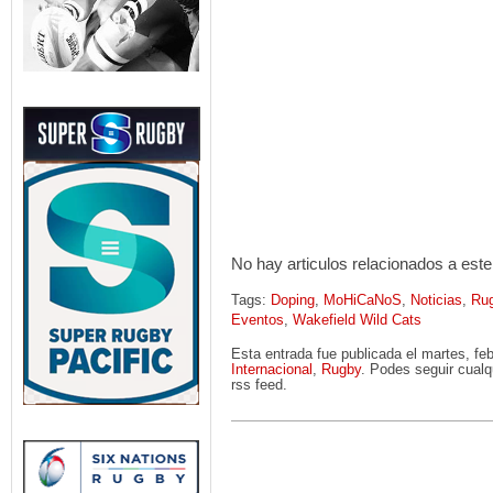
No hay articulos relacionados a este
Tags:
Doping
,
MoHiCaNoS
,
Noticias
,
Rug
Eventos
,
Wakefield Wild Cats
Esta entrada fue publicada el martes, fe
Internacional
,
Rugby
. Podes seguir cualq
rss feed.