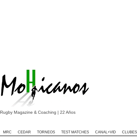
Rugby Magazine & Coaching | 22 Años
Home
Rugby
Rugby Championship
Rugby Classic
Rugb
MRC
CEDAR
TORNEOS
TEST MATCHES
CANAL+VID
CLUBES