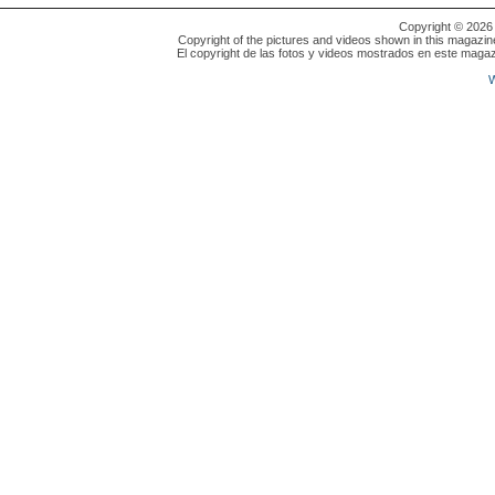
Copyright © 202
Copyright of the pictures and videos shown in this magazin
El copyright de las fotos y videos mostrados en este magaz
W