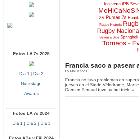
iRB Sev
Inglaterra
MoHiCaNoS
Pumas 7s
XV
Pumit
Rugby
Rugby Historia
Rugby Naciona
Springbok
Seven a Side
Torneos - E
Fotos LA 7s 2025
Francia saco a pasear 
By MoHicanos
Dia 1
|
Dia 2
Francia no tuvo problemas en supera
Backstage
jueves en el Stade Vélodrome, Marsei
Damien Penaud tuvo su hat trick.
»
Awards
Fotos LA 7s 2024
Dia 1
|
Dia 2
| Dia 3
Fotos ABs v Fiji 2024