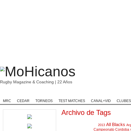
Rugby Magazine & Coaching | 22 Años
Home
Rugby
Rugby Championship
Rugby Classic
Rugb
MRC
CEDAR
TORNEOS
TEST MATCHES
CANAL+VID
CLUBES
Archivo de Tags
All Blacks
2013
Arg
Campeonato Cordoba