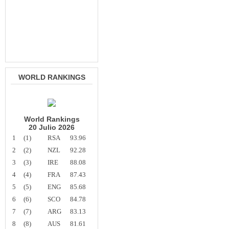
WORLD RANKINGS
World Rankings
20 Julio 2026
1
(1)
RSA
93.96
2
(2)
NZL
92.28
3
(3)
IRE
88.08
4
(4)
FRA
87.43
5
(5)
ENG
85.68
6
(6)
SCO
84.78
7
(7)
ARG
83.13
8
(8)
AUS
81.61