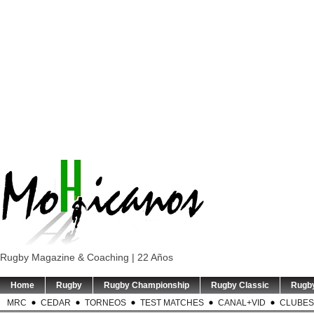
Rugby Magazine & Coaching | 22 Años
Home
Rugby
Rugby Championship
Rugby Classic
Rugb
MRC
CEDAR
TORNEOS
TEST MATCHES
CANAL+VID
CLUBES