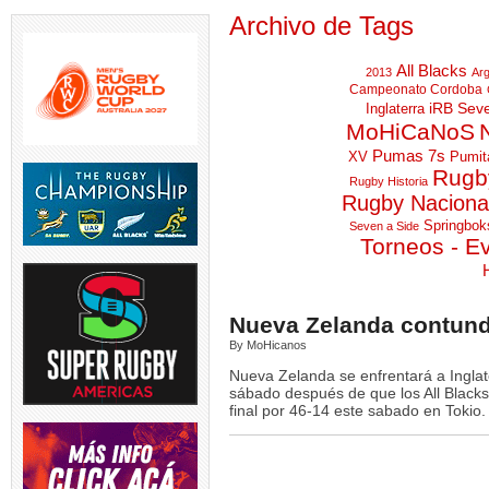
Archivo de Tags
All Blacks
2013
Arg
Campeonato Cordoba
iRB Sev
Inglaterra
MoHiCaNoS
Pumas 7s
XV
Pumit
Rugby
Rugby Historia
Rugby Naciona
Springbok
Seven a Side
Torneos - E
Nueva Zelanda contun
By MoHicanos
Nueva Zelanda se enfrentará a Inglat
sábado después de que los All Black
final por 46-14 este sabado en Tokio