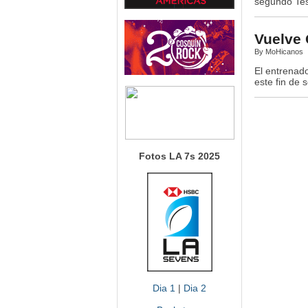
segundo Tes
Vuelve 
By MoHicanos
El entrenad
este fin de 
Fotos LA 7s 2025
Dia 1
|
Dia 2