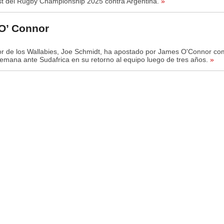
t del Rugby Championship 2025 contra Argentina.
»
O’ Connor
or de los Wallabies, Joe Schmidt, ha apostado por James O'Connor co
semana ante Sudafrica en su retorno al equipo luego de tres años.
»