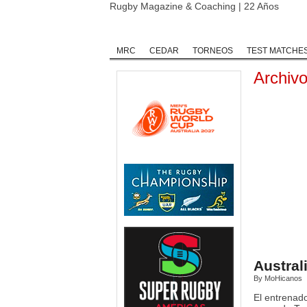
Rugby Magazine & Coaching | 22 Años
Home
Rugby
Rugby Championship
MRC
CEDAR
TORNEOS
TEST MATCHE
Archiv
Austral
By MoHicanos
El entrenado