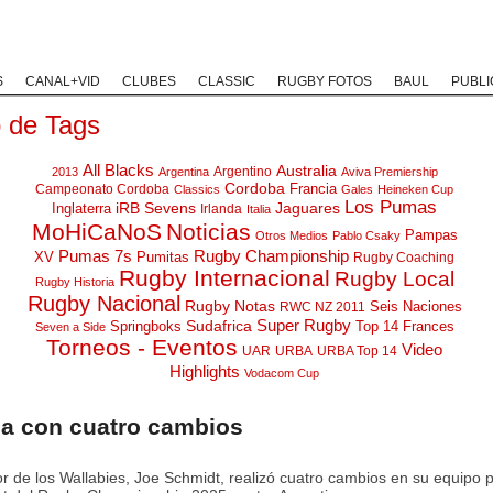
Rugby Classic
Rugby Coaching
Rugby Historias
Rugby Solida
S
CANAL+VID
CLUBES
CLASSIC
RUGBY FOTOS
BAUL
PUBLI
o de Tags
All Blacks
Australia
Argentino
2013
Argentina
Aviva Premiership
Cordoba
Campeonato Cordoba
Francia
Classics
Gales
Heineken Cup
Los Pumas
iRB Sevens
Jaguares
Inglaterra
Irlanda
Italia
MoHiCaNoS
Noticias
Pampas
Otros Medios
Pablo Csaky
Pumas 7s
Rugby Championship
XV
Pumitas
Rugby Coaching
Rugby Internacional
Rugby Local
Rugby Historia
Rugby Nacional
Rugby Notas
Seis Naciones
RWC NZ 2011
Super Rugby
Springboks
Sudafrica
Top 14 Frances
Seven a Side
Torneos - Eventos
Video
UAR
URBA
URBA Top 14
Highlights
Vodacom Cup
ia con cuatro cambios
r de los Wallabies, Joe Schmidt, realizó cuatro cambios en su equipo p