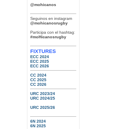
Paraná Rowing Club 24 (Ref:
@mohicanos
Agustín Altabe – Cordobesa)
TDI B – Final – Septiembre
12, 2026
Seguinos en instagram
Tucumán Lawn Tennis vs.
Natación y Gimnasia
@mohicanosrugby
6
0
Participa con el hashtag:
#moHicanosrugby
FIXTURES
ECC 2024
ECC 2025
ECC 2026
CC 2024
CC 2025
CC 2026
URC 2023/24
URC 2024/25
URC 2025/26
6N 2024
6N 2025