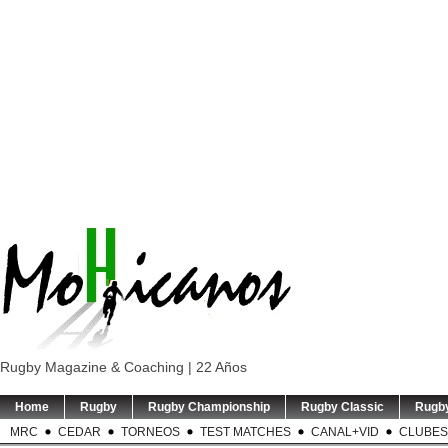
Rugby Magazine & Coaching | 22 Años
Home
Rugby
Rugby Championship
Rugby Classic
Rugb
MRC
CEDAR
TORNEOS
TEST MATCHES
CANAL+VID
CLUBES