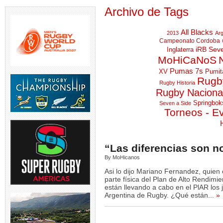
Archivo de Tags
All Blacks
2013
Arg
Campeonato Cordoba
iRB Sev
Inglaterra
MoHiCaNoS
Pumas 7s
XV
Pumit
Rugby
Rugby Historia
V | El
TEST MATCH | El
SVNS 2026/27 | World
GREATEST RIV
tina
...
entrenador de los
Rugby anunció fechas y
Rugby Naciona
Los entrena
Springboks,
...
sedes
...
Springbok
Seven a Side
4
Torneos - E
5
0
5
0
“Las diferencias son n
By MoHicanos
IOR |
RUGBY DE OPINION | Se
LOS PUMAS | Los Pumas se
LOS PUMAS
tó la
...
modifica permanentemente
preparan para recibir a
...
Albornoz 
Asi lo dijo Mariano Fernandez, quien
el
...
suspendi
parte física del Plan de Alto Rendimi
6
0
están llevando a cabo en el PlAR los 
5
0
5
Argentina de Rugby. ¿Qué están...
»