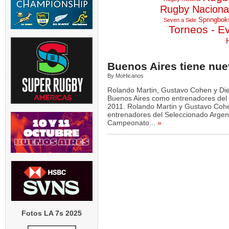
IOR |
RUGBY DE OPINION | Se
TEST MATCH | ARG v RSA |
LOS PUMAS
tó la
...
modifica permanentemente
El entrenador de
Rugby Naciona
...
Albornoz 
el
...
suspendi
Springbok
Seven a Side
1
0
Torneos - E
5
0
5
Buenos Aires tiene nu
By MoHicanos
El
SVNS 2026/27 | World
GREATEST RIVALRY | P1 |
RUGBY INT`L
os
Rugby anunció fechas y
Los entrenadores de
...
Ramos de 31
Rolando Martin, Gustavo Cohen y Di
sedes
...
jugad
Buenos Aires como entrenadores del 
4
0
2011. Rolando Martin y Gustavo Cohe
5
0
3
entrenadores del Seleccionado Argen
Campeonato...
»
Fotos LA 7s 2025