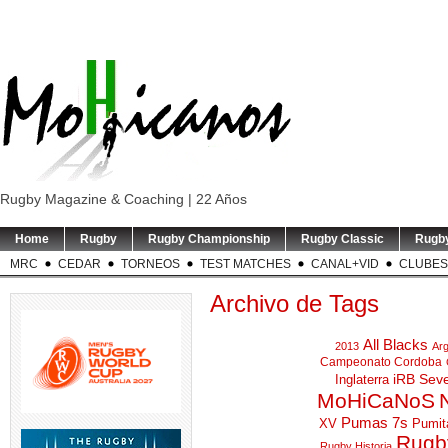
Rugby Magazine & Coaching | 22 Años
Home
Rugby
Rugby Championship
Rugby Classic
Rugb
MRC
CEDAR
TORNEOS
TEST MATCHES
CANAL+VID
CLUBES
Archivo de Tags
All Blacks
2013
Arg
Campeonato Cordoba
iRB Sev
Inglaterra
MoHiCaNoS
Pumas 7s
XV
Pumit
Rugby
Rugby Historia