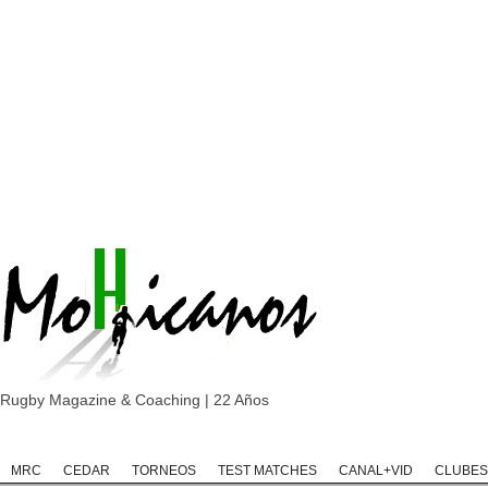
Rugby Magazine & Coaching | 22 Años
Home
Rugby
Rugby Championship
Rugby Classic
Rugb
MRC
CEDAR
TORNEOS
TEST MATCHES
CANAL+VID
CLUBES