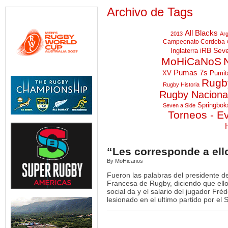
Archivo de Tags
All Blacks
2013
Arg
Campeonato Cordoba
iRB Sev
Inglaterra
MoHiCaNoS
Pumas 7s
XV
Pumit
Rugby
Rugby Historia
Rugby Naciona
Springbok
Seven a Side
Torneos - E
“Les corresponde a ell
By MoHicanos
Fueron las palabras del presidente de
Francesa de Rugby, diciendo que ellos
social da y el salario del jugador Fré
lesionado en el ultimo partido por el S