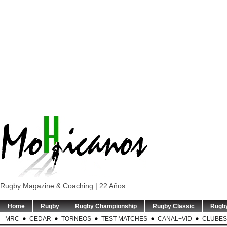
Rugby Magazine & Coaching | 22 Años
Home
Rugby
Rugby Championship
Rugby Classic
Rugb
MRC
CEDAR
TORNEOS
TEST MATCHES
CANAL+VID
CLUBES