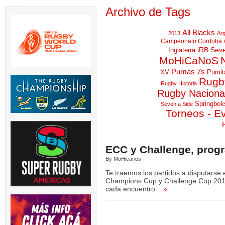
Archivo de Tags
All Blacks
2013
Arg
Campeonato Cordoba
iRB Sev
Inglaterra
MoHiCaNoS
Pumas 7s
XV
Pumit
Rugby
Rugby Historia
V | El
TEST MATCH | El
SVNS 2026/27 | World
GREATEST RIV
tina
...
entrenador de los
Rugby anunció fechas y
Rugby Naciona
Los entrena
Springboks,
...
sedes
...
Springbok
Seven a Side
1
Torneos - E
4
0
4
0
ECC y Challenge, prog
By MoHicanos
IOR |
RUGBY DE OPINION | Se
LOS PUMAS | Los Pumas se
LOS PUMAS
tó la
...
modifica permanentemente
preparan para recibir a
...
Albornoz 
Te traemos los partidos a disputarse
el
...
suspendi
Champions Cup y Challenge Cup 2018/
5
0
cada encuentro...
»
4
0
2