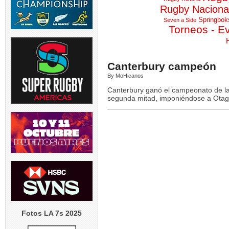
LOS PUMAS | Tomás
TEST MATCH | 
Albornoz ha sido
Rugby Naciona
El entrena
suspendido por
...
Springbok
Seven a Side
5
Torneos - E
5
0
Canterbury campeón
By MoHicanos
RUGBY INT`L | Thomas
USA v ARGENT
Ramos de 31 años será
entrenador de
Canterbury ganó el campeonato de la
jugador
...
segunda mitad, imponiéndose a Otago
5
4
0
Fotos LA 7s 2025