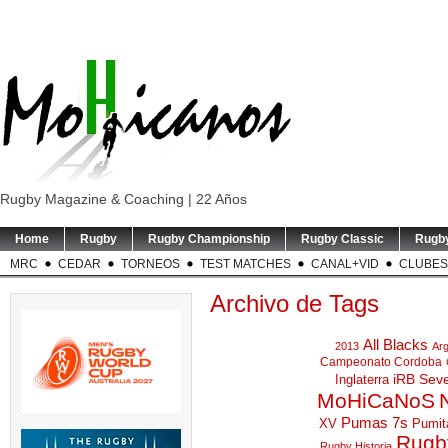
Rugby Magazine & Coaching | 22 Años
Home
Rugby
Rugby Championship
Rugby Classic
Rugb
MRC
CEDAR
TORNEOS
TEST MATCHES
CANAL+VID
CLUBES
Archivo de Tags
All Blacks
2013
Arg
Campeonato Cordoba
iRB Sev
Inglaterra
MoHiCaNoS
Pumas 7s
XV
Pumit
Rugby
Rugby Historia