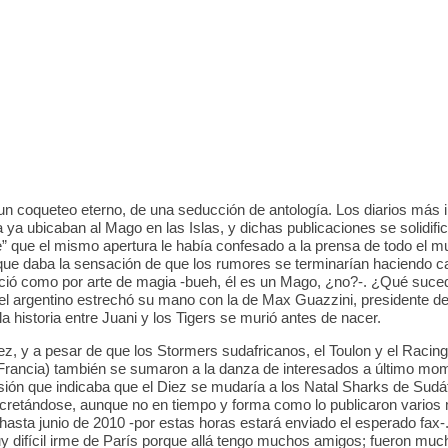
 un coqueteo eterno, de una seducción de antología. Los diarios más 
a ya ubicaban al Mago en las Islas, y dichas publicaciones se solidif
e” que el mismo apertura le había confesado a la prensa de todo el 
que daba la sensación de que los rumores se terminarían haciendo c
ió como por arte de magia -bueh, él es un Mago, ¿no?-. ¿Qué suce
el argentino estrechó su mano con la de Max Guazzini, presidente d
la historia entre Juani y los Tigers se murió antes de nacer.
ez, y a pesar de que los Stormers sudafricanos, el Toulon y el Racin
rancia) también se sumaron a la danza de interesados a último mom
sión que indicaba que el Diez se mudaría a los Natal Sharks de Sudá
cretándose, aunque no en tiempo y forma como lo publicaron varios 
 hasta junio de 2010 -por estas horas estará enviado el esperado fax-
y difícil irme de París porque allá tengo muchos amigos; fueron mu