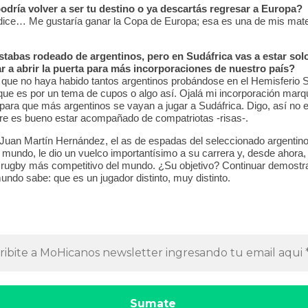
odría volver a ser tu destino o ya descartás regresar a Europa?
 dice… Me gustaría ganar la Copa de Europa; esa es una de mis mate
stabas rodeado de argentinos, pero en Sudáfrica vas a estar sol
r a abrir la puerta para más incorporaciones de nuestro país?
 que no haya habido tantos argentinos probándose en el Hemisferio S
ue es por un tema de cupos o algo así. Ojalá mi incorporación marq
para que más argentinos se vayan a jugar a Sudáfrica. Digo, así no e
re es bueno estar acompañado de compatriotas -risas-.
 Juan Martín Hernández, el as de espadas del seleccionado argentino
l mundo, le dio un vuelco importantísimo a su carrera y, desde ahora,
 rugby más competitivo del mundo. ¿Su objetivo? Continuar demostr
undo sabe: que es un jugador distinto, muy distinto.