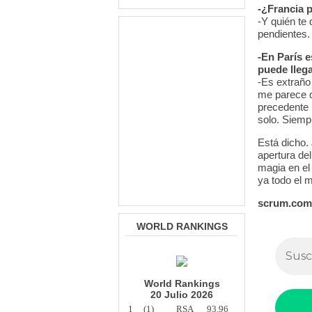
-¿Francia p
-Y quién te
pendientes.
-En París e
puede llega
-Es extraño
me parece q
precedente 
solo. Siemp
Está dicho.
apertura de
magia en el
ya todo el m
scrum.com
WORLD RANKINGS
World Rankings
20 Julio 2026
1
(1)
RSA
93.96