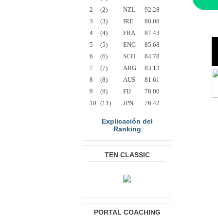
2
(2)
NZL
92.28
3
(3)
IRE
88.08
4
(4)
FRA
87.43
5
(5)
ENG
85.68
6
(6)
SCO
84.78
7
(7)
ARG
83.13
8
(8)
AUS
81.61
9
(9)
FIJ
78.00
10
(11)
JPN
76.42
Explicación del
Ranking
TEN CLASSIC
PORTAL COACHING