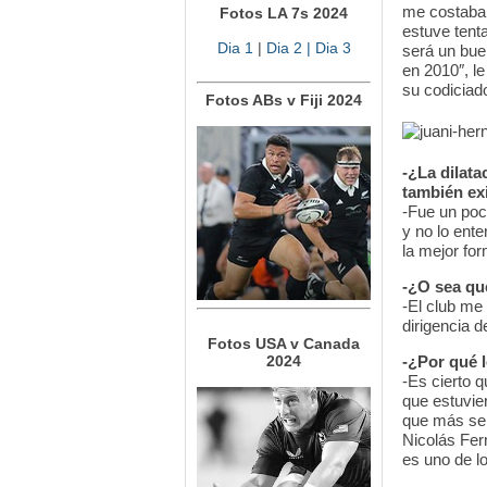
me costaba 
Fotos LA 7s 2024
estuve tent
Dia 1
|
Dia 2
| Dia 3
será un buen
en 2010″, l
su codiciad
Fotos ABs v Fiji 2024
-¿La dilata
también ex
-Fue un poco
y no lo ente
la mejor fo
-¿O sea qu
-El club me
dirigencia 
Fotos USA v Canada
2024
-¿Por qué 
-Es cierto q
que estuvier
que más se 
Nicolás Fer
es uno de lo