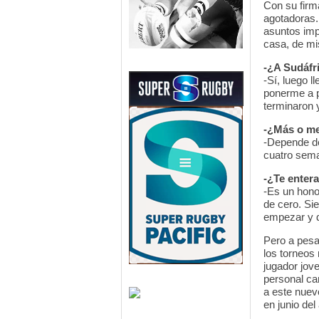
Con su firm
agotadoras. 
asuntos imp
casa, de mi
-¿A Sudáfri
-Sí, luego l
ponerme a p
terminaron 
-¿Más o me
-Depende de 
cuatro sema
-¿Te entera
-Es un hono
de cero. Si
empezar y d
Pero a pesa
los torneos
jugador jov
personal ca
a este nuev
en junio del