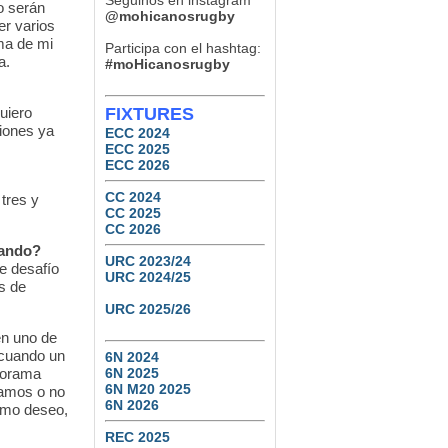
Seguinos en instagram
o serán
Tucumán Lawn Tennis vs.
@mohicanosrugby
Natación y Gimnasia
er varios
ma de mi
Participa con el hashtag:
6
0
a.
#moHicanosrugby
uiero
FIXTURES
ciones ya
ECC 2024
ECC 2025
ECC 2026
CC 2024
 tres y
CC 2025
CC 2026
iando?
URC 2023/24
e desafío
URC 2024/25
s de
URC 2025/26
en uno de
 cuando un
6N 2024
norama
6N 2025
6N M20 2025
tamos o no
6N 2026
como deseo,
REC 2025