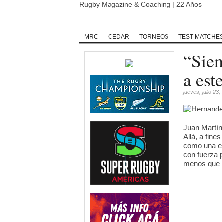
Rugby Magazine & Coaching | 22 Años
Home
Rugby
Rugby Championship
MRC
CEDAR
TORNEOS
TEST MATCHE
“Sie
a est
jueves, julio 23
Juan Martín
Allá, a fin
como una es
con fuerza 
menos que M