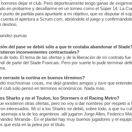
horrores dejar el club. Pero deportivamente tengo ganas de exigirm
ado en probarme y desafiarme en un torneo como el Súper 14. La Cu
 punto de partida para apuntarle a mi objetivo, que es disputar el sú
e cuenta el apertura a Scrum.com, abriéndole el juego y confirmándole
o destino.
ción del pase se debió sólo a que te costaba abandonar el Stade
istieron inconvenientes contractuales?
 de todo. El tema de las ofertas y de la liberación de mi contrato fue 
ndí de parte del Stade Francais. Pero por suerte lo pude terminar def
rma.
e cerraste la cortina en buenos términos?
 dio muchísimas cosas, me dejó grandes amigos y tuve que entender
del club sólo pensó en términos económicos. Nada más.
los Sharks y no el Toulon, los Stormers o el Racing Metro?
ue existieron otras ofertas, pero no voy a dar nombres por respeto a 
on interesados. Mi sí a los Sharks se debió, sobre todo, a que su cul
asemeja a la de los argentinos -allí jugaron Jorge Allen, Federico M
nández Miranda-. En el plantel hay muy buenos jugadores y el equip
s que está en la pelea por el título.