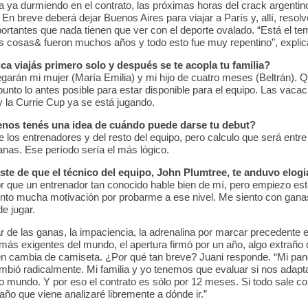
a ya durmiendo en el contrato, las próximas horas del crack argentin
En breve deberá dejar Buenos Aires para viajar a París y, allí, resolv
ortantes que nada tienen que ver con el deporte ovalado. “Está el te
s cosas& fueron muchos años y todo esto fue muy repentino”, explic
ca viajás primero solo y después se te acopla tu familia?
legarán mi mujer (María Emilia) y mi hijo de cuatro meses (Beltrán). Q
unto lo antes posible para estar disponible para el equipo. Las vaca
y la Currie Cup ya se está jugando.
nos tenés una idea de cuándo puede darse tu debut?
los entrenadores y del resto del equipo, pero calculo que será entre
nas. Ese período sería el más lógico.
ste de que el técnico del equipo, John Plumtree, te anduvo elog
r que un entrenador tan conocido hable bien de mí, pero empiezo est
ento mucha motivación por probarme a ese nivel. Me siento con gana
e jugar.
r de las ganas, la impaciencia, la adrenalina por marcar precedente 
 más exigentes del mundo, el apertura firmó por un año, algo extraño
en cambia de camiseta. ¿Por qué tan breve? Juani responde. “Mi pa
mbió radicalmente. Mi familia y yo tenemos que evaluar si nos adap
o mundo. Y por eso el contrato es sólo por 12 meses. Si todo sale 
 año que viene analizaré libremente a dónde ir.”