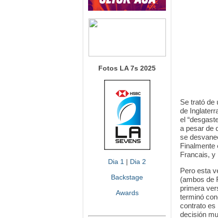
Fotos LA 7s 2025
Se trató de
de Inglaterr
el “desgast
a pesar de 
se desvanec
Finalmente 
Francais, y 
Dia 1
|
Dia 2
Pero esta v
Backstage
(ambos de F
primera ver
Awards
terminó con
contrato es
decisión mu