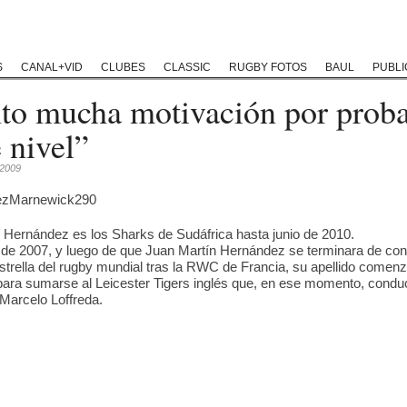
Rugby Classic
Rugby Coaching
Rugby Historias
Rugby Solida
S
CANAL+VID
CLUBES
CLASSIC
RUGBY FOTOS
BAUL
PUBLI
nto mucha motivación por prob
e nivel”
, 2009
 Hernández es los Sharks de Sudáfrica hasta junio de 2010.
es de 2007, y luego de que Juan Martín Hernández se terminara de co
trella del rugby mundial tras la RWC de Francia, su apellido comen
para sumarse al Leicester Tigers inglés que, en ese momento, condu
arcelo Loffreda.