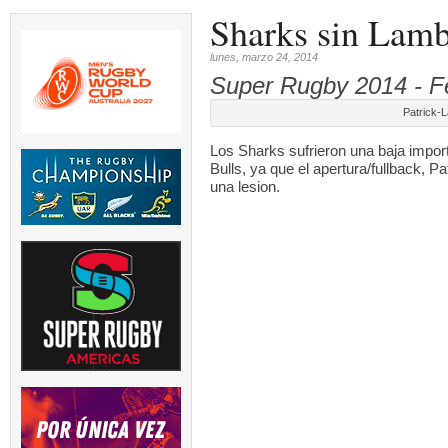
Sharks sin Lamb
lunes, marzo 24, 2014
Super Rugby 2014 - F
Patrick-
Los Sharks sufrieron una baja import
Bulls, ya que el apertura/fullback, 
una lesion.