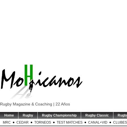
Rugby Magazine & Coaching | 22 Años
Home
Rugby
Rugby Championship
Rugby Classic
Rugb
MRC
CEDAR
TORNEOS
TEST MATCHES
CANAL+VID
CLUBES