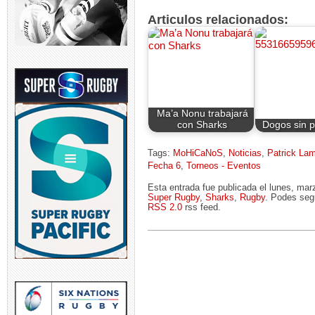
Articulos relacionados:
Ma’a Nonu trabajará
con Sharks
Dogos sin 
Tags:
MoHiCaNoS
,
Noticias
,
Patrick La
Fecha 6
,
Torneos - Eventos
Esta entrada fue publicada el lunes, ma
Super Rugby
,
Sharks
,
Rugby
. Podes segu
RSS 2.0
rss feed.