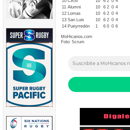
10
CASI
10
6
2
0
4
11
Alumni
10
6
2
0
4
12
Lomas
10
6
2
0
4
13
San Luis
10
6
2
0
4
14
Pueyrredón
1
6
0
0
6
MoHicanos.com
Foto: Scrum