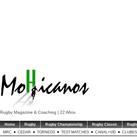
Rugby Magazine & Coaching | 22 Años
Home
Rugby
Rugby Championship
Rugby Classic
Rugb
MRC
CEDAR
TORNEOS
TEST MATCHES
CANAL+VID
CLUBES