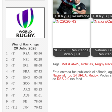
TDI A y B | Resultados
TDI A y B | 
World Rankings
20 Julio 2026
NC 2026 | Resultados |
Nations Cu
1
(1)
RSA
93.96
Video | F3
Resultad
2
(2)
NZL
92.28
Tags:
MoHiCaNoS
,
Noticias
,
Rugby Naci
3
(3)
IRE
88.08
4
(4)
FRA
87.43
Esta entrada fue publicada el sábado, a
Nacional
,
Top 14 URBA
,
Rugby
. Podes s
5
(5)
ENG
85.68
de
RSS 2.0
rss feed.
6
(6)
SCO
84.78
7
(7)
ARG
83.13
8
(8)
AUS
81.61
9
(9)
FIJ
78.00
10
(11)
JPN
76.42