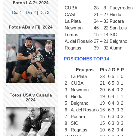
Fotos LA 7s 2024
CUBA
28 – 8
Pueyrredón
Dia 1
|
Dia 2
| Dia 3
CASI
21 – 27
Hindú
La Plata
34 – 33
Pucará
Fotos ABs v Fiji 2024
Newman
46 – 22
San Luis
Lomas
15 – 14
SIC
A. del Rosario
27 – 21
Belgrano
Regatas
39 – 32
Alumni
POSICIONES TOP 14
Equipos
Pts
J
G
E
P
1
La Plata
23
6
5
1
0
2
CUBA
21
6
5
0
1
3
Newman
20
6
4
0
2
Fotos USA v Canada
4
Hindú
19
6
4
1
1
2024
5
Belgrano
19
6
4
0
2
6
A. del Rosario
16
6
3
0
3
7
Pucará
15
6
3
0
3
8
SIC
15
6
3
0
3
9
Regatas
10
6
2
0
4