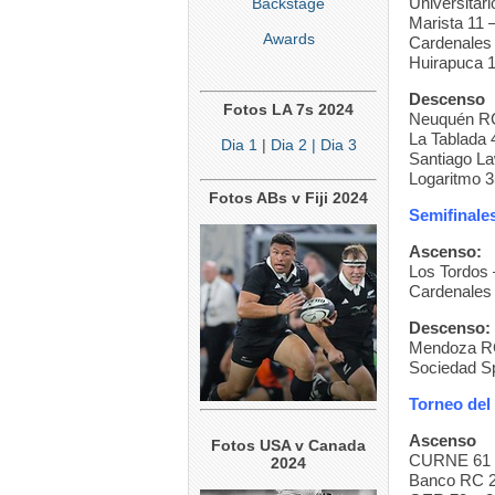
Universitar
Backstage
Marista 11 
Awards
Cardenales 
Huirapuca 1
Descenso
Fotos LA 7s 2024
Neuquén R
La Tablada 
Dia 1
|
Dia 2
| Dia 3
Santiago La
Logaritmo 3
Fotos ABs v Fiji 2024
Semifinale
Ascenso:
Los Tordos 
Cardenales
Descenso:
Mendoza RC
Sociedad Sp
Torneo del 
Ascenso
Fotos USA v Canada
CURNE 61 –
2024
Banco RC 2