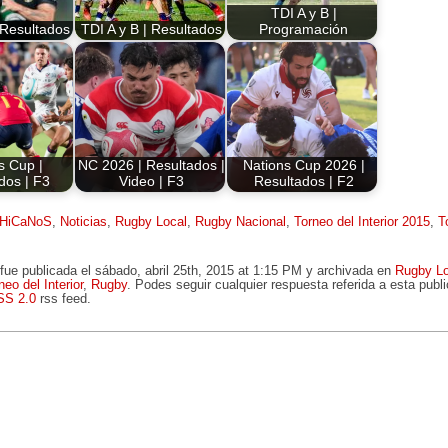
TDI A y B |
 Resultados
TDI A y B | Resultados
Programación
s Cup |
NC 2026 | Resultados |
Nations Cup 2026 |
dos | F3
Video | F3
Resultados | F2
HiCaNoS
,
Noticias
,
Rugby Local
,
Rugby Nacional
,
Torneo del Interior 2015
,
T
fue publicada el sábado, abril 25th, 2015 at 1:15 PM y archivada en
Rugby Lo
neo del Interior
,
Rugby
. Podes seguir cualquier respuesta referida a esta publ
SS 2.0
rss feed.