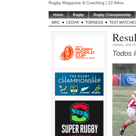
Rugby Magazine & Coaching | 22 Años
Home
Rugby
Rugby Championship
MRC
CEDAR
TORNEOS
TEST MATCHE
Resu
sábado, abril 25
Todos l
LOS PUMAS | Tomás
TEST MATCH | 
Albornoz ha sido
El entrena
suspendido por
...
5
5
0
RUGBY INT`L | Thomas
USA v ARGENT
Ramos de 31 años será
entrenador de
jugador
...