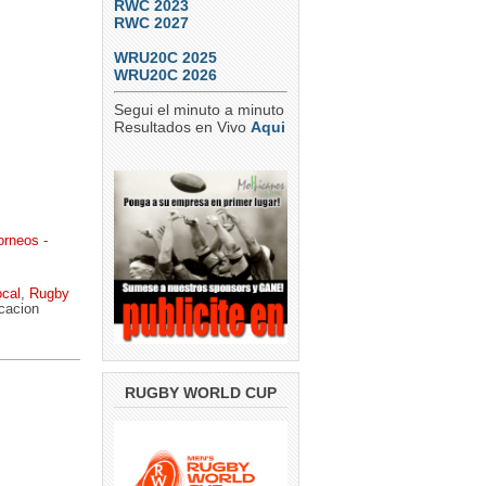
RWC 2023
RWC 2027
WRU20C 2025
WRU20C 2026
Segui el minuto a minuto
Resultados en Vivo
Aqui
orneos -
cal
,
Rugby
icacion
RUGBY WORLD CUP