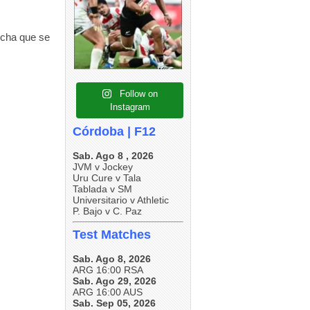
4
0
5
0
4
0
fecha que se
Follow on
Instagram
Córdoba | F12
Sab. Ago 8 , 2026
JVM v Jockey
Uru Cure v Tala
Tablada v SM
Universitario v Athletic
P. Bajo v C. Paz
Test Matches
Sab. Ago 8, 2026
ARG 16:00 RSA
Sab. Ago 29, 2026
ARG 16:00 AUS
Sab. Sep 05, 2026