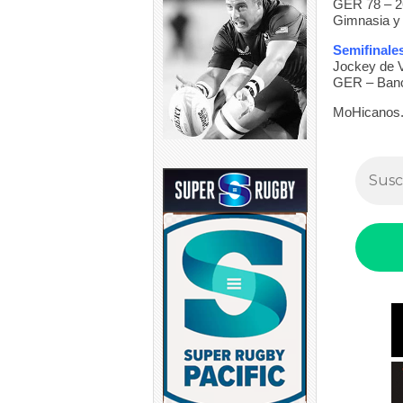
GER 78 – 2
Gimnasia y 
Semifinale
Jockey de 
GER – Ban
MoHicanos