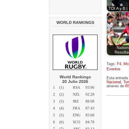
TDI A y B |
WORLD RANKINGS
Nation
Resulta
Tags:
F4
,
Mo
Eventos
World Rankings
Esta entrada 
20 Julio 2026
Nacional
,
Tor
atraves de
R
1
(1)
RSA
93.96
2
(2)
NZL
92.28
3
(3)
IRE
88.08
4
(4)
FRA
87.43
5
(5)
ENG
85.68
6
(6)
SCO
84.78
7
(7)
ARG
83.13