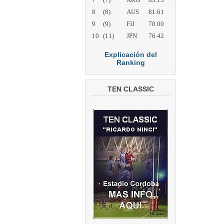
8
(8)
AUS
81.61
9
(9)
FIJ
78.00
10
(11)
JPN
76.42
Explicación del
Ranking
TEN CLASSIC