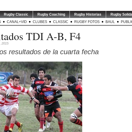
Rugby Classic
Rugby Coaching
Rugby Historias
Rugby Solida
S
CANAL+VID
CLUBES
CLASSIC
RUGBY FOTOS
BAUL
PUBLI
ltados TDI A-B, F4
, 2015
os resultados de la cuarta fecha
ARG v RSA |
TORNEO DEL INTERIOR |
TEST MAT
dor de
...
Este sábado se disputó la
...
El e
1
0
0
6
0
INA XV | El
TEST MATCH | El
VIDEO | STO v NZL | Nueva
GREATES
 Argentina
...
entrenador de los
Zelanda arrancó su gira
...
Los en
Springboks,
...