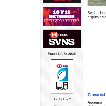
5
4
0
Se detallan 
disputó est
Fotos LA 7s 2025
Torneo del 
Dia 1
|
Dia 2
Ascenso