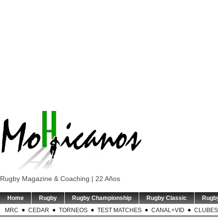
Rugby Magazine & Coaching | 22 Años
Home
Rugby
Rugby Championship
Rugby Classic
Rugb
MRC
CEDAR
TORNEOS
TEST MATCHES
CANAL+VID
CLUBES