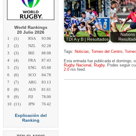
World Rankings
20 Julio 2026
Nations
1
(1)
RSA
93.96
TDI A y B | Resultados
Resultad
2
(2)
NZL
92.28
Tags:
Noticias
,
Torneo del Centro
,
Torne
3
(3)
IRE
88.08
4
(4)
FRA
87.43
Esta entrada fue publicada el domingo, 
Rugby Nacional
,
Rugby
. Podes seguir cu
5
(5)
ENG
85.68
2.0
rss feed.
6
(6)
SCO
84.78
7
(7)
ARG
83.13
8
(8)
AUS
81.61
9
(9)
FIJ
78.00
10
(11)
JPN
76.42
Explicación del
Ranking