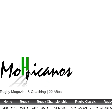
Rugby Magazine & Coaching | 22 Años
Home
Rugby
Rugby Championship
Rugby Classic
Rugb
MRC
CEDAR
TORNEOS
TEST MATCHES
CANAL+VID
CLUBES