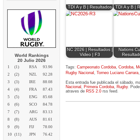
TDI A y B | Resultados
TDI A y B | 
NC 2026 | Resultados |
Nations Cu
Video | F3
Resultad
World Rankings
20 Julio 2026
1
(1)
RSA
93.96
Tags:
Campeonato Cordoba
,
Cordoba
,
M
Rugby Nacional
,
Torneo Luciano Carrara
2
(2)
NZL
92.28
3
(3)
IRE
88.08
Esta entrada fue publicada el sábado, m
Nacional
,
Primera Cordoba
,
Rugby
. Pode
4
(4)
FRA
87.43
atraves de
RSS 2.0
rss feed.
5
(5)
ENG
85.68
6
(6)
SCO
84.78
7
(7)
ARG
83.13
8
(8)
AUS
81.61
9
(9)
FIJ
78.00
10
(11)
JPN
76.42