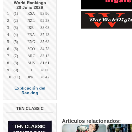
World Rankings
20 Julio 2026
1
(1)
RSA
93.96
2
(2)
NZL
92.28
3
(3)
IRE
88.08
4
(4)
FRA
87.43
5
(5)
ENG
85.68
6
(6)
SCO
84.78
7
(7)
ARG
83.13
8
(8)
AUS
81.61
9
(9)
FIJ
78.00
10
(11)
JPN
76.42
Explicación del
Ranking
TEN CLASSIC
Articulos relacionados: