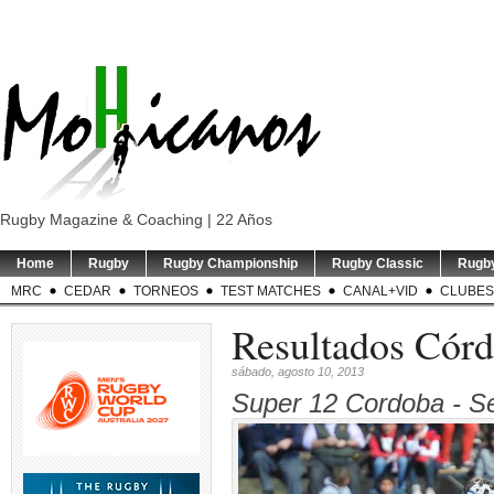
Rugby Magazine & Coaching | 22 Años
Home
Rugby
Rugby Championship
Rugby Classic
Rugb
MRC
CEDAR
TORNEOS
TEST MATCHES
CANAL+VID
CLUBES
Resultados Cór
sábado, agosto 10, 2013
Super 12 Cordoba - Se