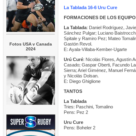
La Tablada 16-6 Uru Cure
FORMACIONES DE LOS EQUIPO
La Tablada
: Daniel Rodríguez, Javi
Sánchez Pulgar; Luciano Baistrocchi
Spitale y Ramiro Pez; Mateo Tomali
Gastón Revol.
Fotos USA v Canada
2024
E: Ayala-Villaba-Kember-Ugarte
Urú Curé
: Nicolás Flores, Agustín A
Casado; Gaspar Oberti, Facundo La
Sierra; Ariel Giménez, Manuel Fernán
y Nicolás Dolsan.
E: Diego Ghiglione
TANTOS
La Tablada
Tries: Paschini, Tomalino
Pens: Pez 2
Uru Cure
Pens: Boheler 2