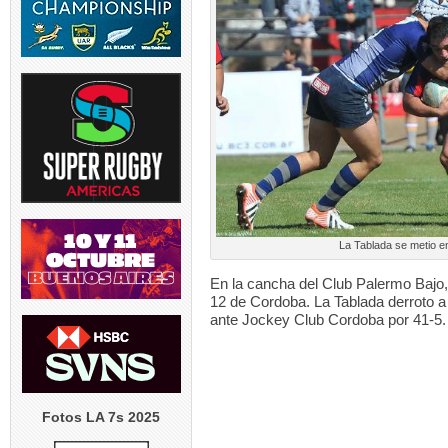
V | El
TEST MATCH | El
SVNS 2026/27 | World
GREATEST RIV
tina
...
entrenador de los
Rugby anunció fechas y
Los entrena
Springboks,
...
sedes
...
1
4
0
4
0
IOR |
RUGBY DE OPINION | Se
LOS PUMAS | Los Pumas se
LOS PUMAS
tó la
...
modifica permanentemente
preparan para recibir a
...
Albornoz 
el
...
suspendi
5
0
4
0
2
La Tablada se metio en
En la cancha del Club Palermo Bajo,
12 de Cordoba. La Tablada derroto a
ante Jockey Club Cordoba por 41-5.
Fotos LA 7s 2025