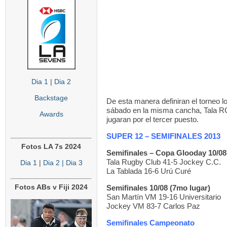
Dia 1
|
Dia 2
Backstage
De esta manera definiran el torneo l
sábado en la misma cancha, Tala RC
Awards
jugaran por el tercer puesto.
SUPER 12 – SEMIFINALES 2013
Fotos LA 7s 2024
Semifinales – Copa Glooday 10/08
Tala Rugby Club 41-5 Jockey C.C.
Dia 1
|
Dia 2
| Dia 3
La Tablada 16-6 Urú Curé
Fotos ABs v Fiji 2024
Semifinales 10/08 (7mo lugar)
San Martín VM 19-16 Universitario
Jockey VM 83-7 Carlos Paz
Semifinales Campeonato