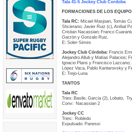
Tala 41-5 Jockey Club Cordoba
FORMACIONES DE LOS EQUIPO
Tala RC:
Micael Masjoan, Tomás Cu
Shcierano; Javier Ruiz (c), Aníbal 
Cristian Nacassian; Franco Cuarant
Garzón y Gonzalo Ruiz.
E: Soler-Simes
Jockey Club Córdoba:
Francis Erre
Alejandro Allub y Matías Palacios; 
Ignacio Plans y Francisco Lazcano; 
López Vaca, Pablo Kantarovsky y Fe
E: Trejo-Luna
TANTOS
Tala RC
Tries: Basile, García (2), Lobato, Tr
Conv: Nacassian 2
Jockey CC
Tries: Robledo
Expulsado: Panessi