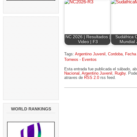
NC 2026 | Resultados |
Sudáfrica
Video | F3
Mundial 
Tags:
Argentino Juvenil
,
Cordoba
,
Fecha
Torneos - Eventos
Esta entrada fue publicada el sábado, ab
Nacional
,
Argentino Juvenil
,
Rugby
. Pode
atraves de
RSS 2.0
rss feed.
WORLD RANKINGS