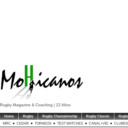
Rugby Magazine & Coaching | 22 Años
Home
Rugby
Rugby Championship
Rugby Classic
Rugb
MRC
CEDAR
TORNEOS
TEST MATCHES
CANAL+VID
CLUBES