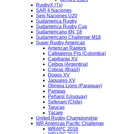
RugbyX (7s)
SAR 4 Naciones
Seis Naciones U20
Sudamerica Rugby
Sudamerica Rugby Cup
Sudamericano 6N '18
Sudamericano Challenge M18
Super Rugby Americas
American Raptors
Cafetaleros Pro (Colombia)
Capibaras XV
Ceibos (Argentina)
Cobras (Brasil)
Dogos XV
Jaguares XV
Olimpia Lions (Paraguay)
Pampas
Peñarol (Uruguay)
Selknam (Chile)
Tarucas
Yacare
United Rugby Championship
WR Americas Pacific Challenge
WRAPC 2016