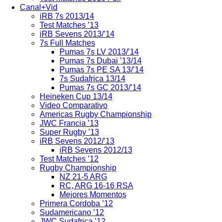
Canal+Vid
iRB 7s 2013/14
Test Matches ’13
iRB Sevens 2013/’14
7s Full Matches
Pumas 7s LV 2013/’14
Pumas 7s Dubai ’13/14
Pumas 7s PE SA 13/’14
7s Sudafrica 13/14
Pumas 7s GC 2013/’14
Heineken Cup 13/14
Video Comparativo
Americas Rugby Championship
JWC Francia ’13
Super Rugby ’13
iRB Sevens 2012/’13
iRB Sevens 2012/13
Test Matches ’12
Rugby Championship
NZ 21-5 ARG
RC, ARG 16-16 RSA
Mejores Momentos
Primera Cordoba ’12
Sudamericano ’12
JWC Sudafrica ’12