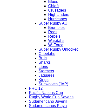
Blues
Chiefs
Crusaders
Highlanders
Hurricanes
Super Rugby AU
Brumbies
Reds
Rebels
Waratahs
W. Force
Super Rugby Unlocked
Cheetahs
Bulls
Sharks
Lions
Stormers
Jaguares
Kings
Sunwolves (JAP)
PRO 12
Pacific Nations Cup
Rugby World Cup Sevens
Sudamericano Juvenil
Sudamericanos Playa