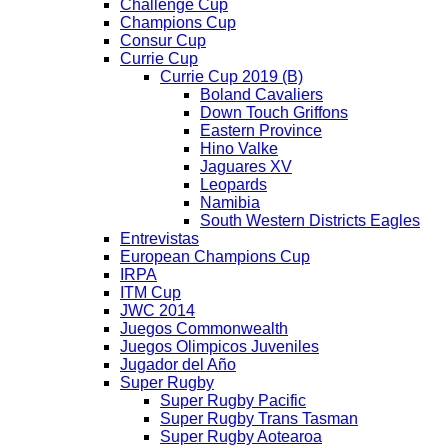
Challenge Cup
Champions Cup
Consur Cup
Currie Cup
Currie Cup 2019 (B)
Boland Cavaliers
Down Touch Griffons
Eastern Province
Hino Valke
Jaguares XV
Leopards
Namibia
South Western Districts Eagles
Entrevistas
European Champions Cup
IRPA
ITM Cup
JWC 2014
Juegos Commonwealth
Juegos Olimpicos Juveniles
Jugador del Año
Super Rugby
Super Rugby Pacific
Super Rugby Trans Tasman
Super Rugby Aotearoa