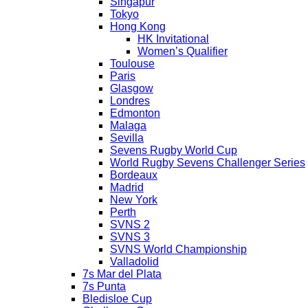
Singapur
Tokyo
Hong Kong
HK Invitational
Women’s Qualifier
Toulouse
Paris
Glasgow
Londres
Edmonton
Malaga
Sevilla
Sevens Rugby World Cup
World Rugby Sevens Challenger Series
Bordeaux
Madrid
New York
Perth
SVNS 2
SVNS 3
SVNS World Championship
Valladolid
7s Mar del Plata
7s Punta
Bledisloe Cup