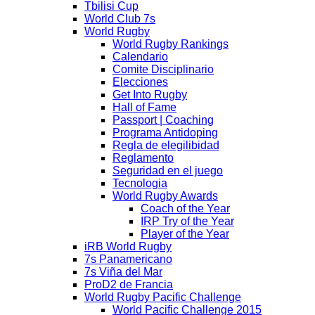
Tbilisi Cup
World Club 7s
World Rugby
World Rugby Rankings
Calendario
Comite Disciplinario
Elecciones
Get Into Rugby
Hall of Fame
Passport | Coaching
Programa Antidoping
Regla de elegilibidad
Reglamento
Seguridad en el juego
Tecnologia
World Rugby Awards
Coach of the Year
IRP Try of the Year
Player of the Year
iRB World Rugby
7s Panamericano
7s Viña del Mar
ProD2 de Francia
World Rugby Pacific Challenge
World Pacific Challenge 2015