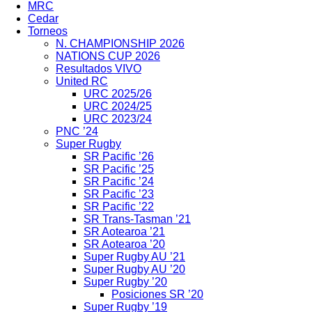
MRC
Cedar
Torneos
N. CHAMPIONSHIP 2026
NATIONS CUP 2026
Resultados VIVO
United RC
URC 2025/26
URC 2024/25
URC 2023/24
PNC ’24
Super Rugby
SR Pacific ’26
SR Pacific ’25
SR Pacific ’24
SR Pacific ’23
SR Pacific ’22
SR Trans-Tasman ’21
SR Aotearoa ’21
SR Aotearoa ’20
Super Rugby AU ’21
Super Rugby AU ’20
Super Rugby ’20
Posiciones SR ’20
Super Rugby ’19