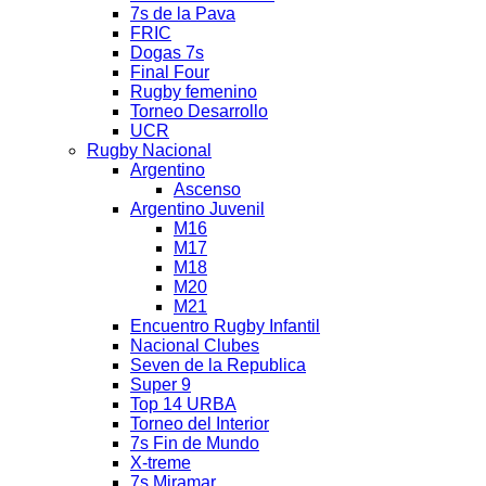
7s de la Pava
FRIC
Dogas 7s
Final Four
Rugby femenino
Torneo Desarrollo
UCR
Rugby Nacional
Argentino
Ascenso
Argentino Juvenil
M16
M17
M18
M20
M21
Encuentro Rugby Infantil
Nacional Clubes
Seven de la Republica
Super 9
Top 14 URBA
Torneo del Interior
7s Fin de Mundo
X-treme
7s Miramar