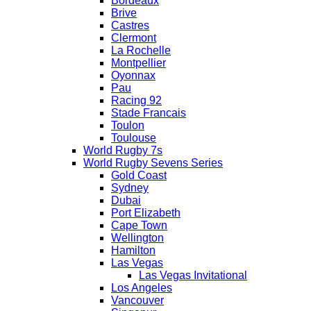
Bordeaux
Brive
Castres
Clermont
La Rochelle
Montpellier
Oyonnax
Pau
Racing 92
Stade Francais
Toulon
Toulouse
World Rugby 7s
World Rugby Sevens Series
Gold Coast
Sydney
Dubai
Port Elizabeth
Cape Town
Wellington
Hamilton
Las Vegas
Las Vegas Invitational
Los Angeles
Vancouver