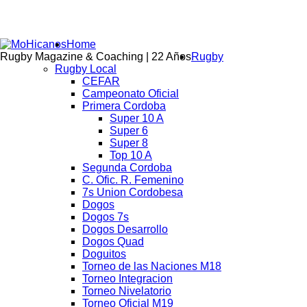
Home
Rugby Magazine & Coaching | 22 Años
Rugby
Rugby Local
CEFAR
Campeonato Oficial
Primera Cordoba
Super 10 A
Super 6
Super 8
Top 10 A
Segunda Cordoba
C. Ofic. R. Femenino
7s Union Cordobesa
Dogos
Dogos 7s
Dogos Desarrollo
Dogos Quad
Doguitos
Torneo de las Naciones M18
Torneo Integracion
Torneo Nivelatorio
Torneo Oficial M19