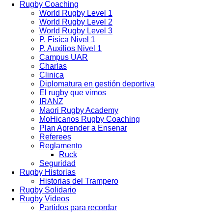
Rugby Coaching
World Rugby Level 1
World Rugby Level 2
World Rugby Level 3
P. Fisica Nivel 1
P. Auxilios Nivel 1
Campus UAR
Charlas
Clinica
Diplomatura en gestión deportiva
El rugby que vimos
IRANZ
Maori Rugby Academy
MoHicanos Rugby Coaching
Plan Aprender a Ensenar
Referees
Reglamento
Ruck
Seguridad
Rugby Historias
Historias del Trampero
Rugby Solidario
Rugby Videos
Partidos para recordar