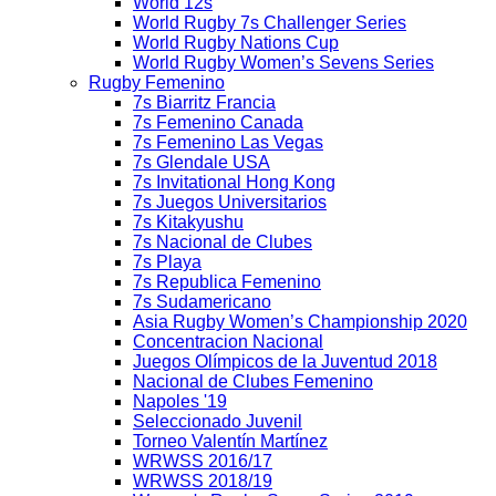
World 12s
World Rugby 7s Challenger Series
World Rugby Nations Cup
World Rugby Women’s Sevens Series
Rugby Femenino
7s Biarritz Francia
7s Femenino Canada
7s Femenino Las Vegas
7s Glendale USA
7s Invitational Hong Kong
7s Juegos Universitarios
7s Kitakyushu
7s Nacional de Clubes
7s Playa
7s Republica Femenino
7s Sudamericano
Asia Rugby Women’s Championship 2020
Concentracion Nacional
Juegos Olímpicos de la Juventud 2018
Nacional de Clubes Femenino
Napoles '19
Seleccionado Juvenil
Torneo Valentín Martínez
WRWSS 2016/17
WRWSS 2018/19