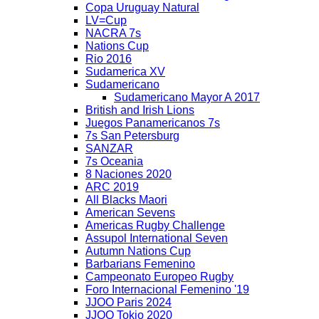
Copa Uruguay Natural
LV=Cup
NACRA 7s
Nations Cup
Rio 2016
Sudamerica XV
Sudamericano
Sudamericano Mayor A 2017
British and Irish Lions
Juegos Panamericanos 7s
7s San Petersburg
SANZAR
7s Oceania
8 Naciones 2020
ARC 2019
All Blacks Maori
American Sevens
Americas Rugby Challenge
Assupol International Seven
Autumn Nations Cup
Barbarians Femenino
Campeonato Europeo Rugby
Foro Internacional Femenino '19
JJOO Paris 2024
JJOO Tokio 2020