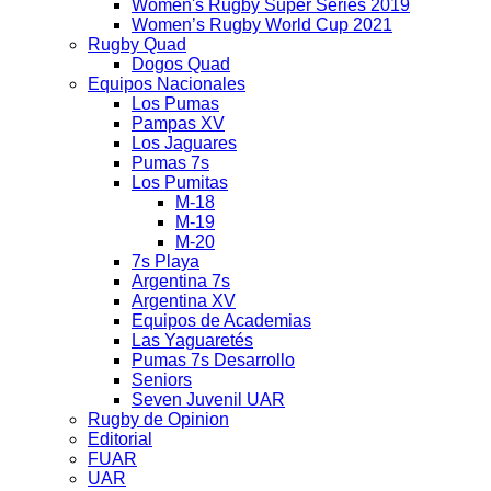
Women's Rugby Super Series 2019
Women’s Rugby World Cup 2021
Rugby Quad
Dogos Quad
Equipos Nacionales
Los Pumas
Pampas XV
Los Jaguares
Pumas 7s
Los Pumitas
M-18
M-19
M-20
7s Playa
Argentina 7s
Argentina XV
Equipos de Academias
Las Yaguaretés
Pumas 7s Desarrollo
Seniors
Seven Juvenil UAR
Rugby de Opinion
Editorial
FUAR
UAR