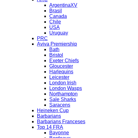
ArgentinaXV
Brasil
Canada
Chile
USA
Uruguay
PRC
Aviva Premiership
Bath
Bristol
Exeter Chiefs
Gloucester
Harlequins
Leicester
London Irish
London Wasps
Northampton
Sale Sharks
Saracens
Heineken Cup
Barbarians
Barbarians Franceses
Top 14 FRA
Bayonne