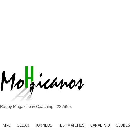
Rugby Magazine & Coaching | 22 Años
Home
Rugby
Rugby Championship
Rugby Classic
Rugb
MRC
CEDAR
TORNEOS
TEST MATCHES
CANAL+VID
CLUBES