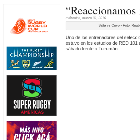
“Reaccionamos 
miércoles, marzo 31, 2010
Salta vs Cuyo - Foto: Rug
 RSA |
TOP 10 A | F12
quipo
...
Uno de los entrenadores del selecc
hoy la fech
4
0
2
0
estuvo en los estudios de RED 101 an
2
sábado frente a Tucumán.
 RSA |
VIDEO | STO v NZL | Nueva
TEST MATCH | 
quipo
...
Zelanda arrancó su gira
...
Argentina, con
2
0
3
0
5