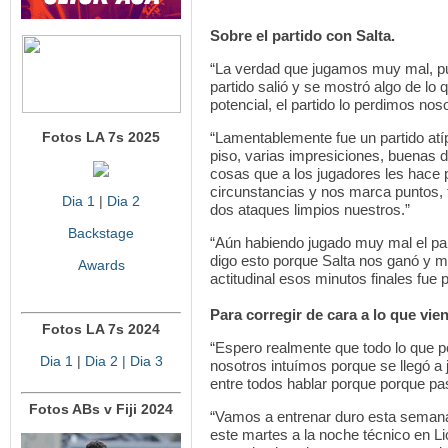
Sobre el partido con Salta.
“La verdad que jugamos muy mal, pud
partido salió y se mostró algo de lo 
potencial, el partido lo perdimos no
Fotos LA 7s 2025
“Lamentablemente fue un partido atíp
piso, varias impresiciones, buenas 
cosas que a los jugadores les hace 
circunstancias y nos marca puntos, t
Dia 1
|
Dia 2
dos ataques limpios nuestros.”
Backstage
“Aún habiendo jugado muy mal el pa
digo esto porque Salta nos ganó y mu
Awards
actitudinal esos minutos finales fue p
Para corregir de cara a lo que vien
Fotos LA 7s 2024
“Espero realmente que todo lo que p
Dia 1
|
Dia 2
| Dia 3
nosotros intuímos porque se llegó a 
entre todos hablar porque porque pa
Fotos ABs v Fiji 2024
“Vamos a entrenar duro esta semana,
este martes a la noche técnico en Lic