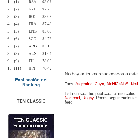
1
(1)
RSA
93.96
2
(2)
NZL
92.28
3
(3)
IRE
88.08
4
(4)
FRA
87.43
5
(5)
ENG
85.68
6
(6)
SCO
84.78
7
(7)
ARG
83.13
8
(8)
AUS
81.61
9
(9)
FIJ
78.00
10
(11)
JPN
76.42
No hay articulos relacionados a este
Explicación del
Tags:
Argentino
,
Cuyo
,
MoHiCaNoS
,
Not
Ranking
Esta entrada fue publicada el miércoles
Nacional
,
Rugby
. Podes seguir cualquier
TEN CLASSIC
feed.