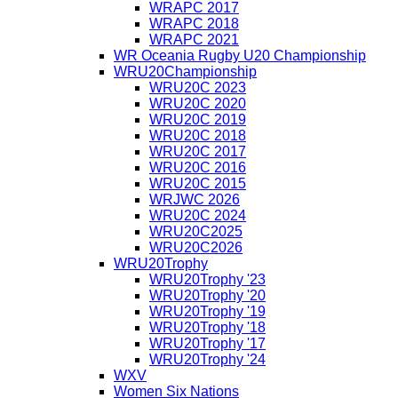
WRAPC 2017
WRAPC 2018
WRAPC 2021
WR Oceania Rugby U20 Championship
WRU20Championship
WRU20C 2023
WRU20C 2020
WRU20C 2019
WRU20C 2018
WRU20C 2017
WRU20C 2016
WRU20C 2015
WRJWC 2026
WRU20C 2024
WRU20C2025
WRU20C2026
WRU20Trophy
WRU20Trophy '23
WRU20Trophy '20
WRU20Trophy '19
WRU20Trophy '18
WRU20Trophy '17
WRU20Trophy '24
WXV
Women Six Nations