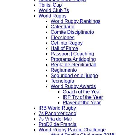
Tbilisi Cup
World Club 7s
World Rugby
World Rugby Rankings
Calendario
Comite Disciplinario
Elecciones
Get Into Rugby
Hall of Fame
Passport | Coaching
Programa Antidoping
Regla de elegilibidad
Reglamento
Seguridad en el juego
Tecnologia
World Rugby Awards
Coach of the Year
IRP Try of the Year
Player of the Year
iRB World Rugby
7s Panamericano
7s Viña del Mar
ProD2 de Francia
World Rugby Pacific Challenge