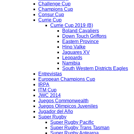
Challenge Cup
Champions Cup
Consur Cup
Currie Cup
Currie Cup 2019 (B)
Boland Cavaliers
Down Touch Griffons
Eastern Province
Hino Valke
Jaguares XV
Leopards
Namibia
South Western Districts Eagles
Entrevistas
European Champions Cup
IRPA
ITM Cup
JWC 2014
Juegos Commonwealth
Juegos Olimpicos Juveniles
Jugador del Año
Super Rugby
Super Rugby Pacific
Super Rugby Trans Tasman
Super Rugby Aotearoa