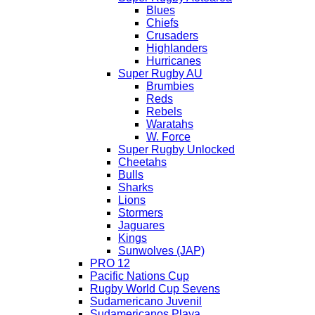
Blues
Chiefs
Crusaders
Highlanders
Hurricanes
Super Rugby AU
Brumbies
Reds
Rebels
Waratahs
W. Force
Super Rugby Unlocked
Cheetahs
Bulls
Sharks
Lions
Stormers
Jaguares
Kings
Sunwolves (JAP)
PRO 12
Pacific Nations Cup
Rugby World Cup Sevens
Sudamericano Juvenil
Sudamericanos Playa