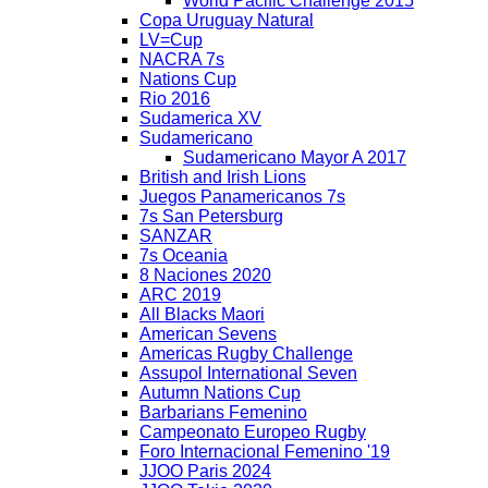
World Pacific Challenge 2015
Copa Uruguay Natural
LV=Cup
NACRA 7s
Nations Cup
Rio 2016
Sudamerica XV
Sudamericano
Sudamericano Mayor A 2017
British and Irish Lions
Juegos Panamericanos 7s
7s San Petersburg
SANZAR
7s Oceania
8 Naciones 2020
ARC 2019
All Blacks Maori
American Sevens
Americas Rugby Challenge
Assupol International Seven
Autumn Nations Cup
Barbarians Femenino
Campeonato Europeo Rugby
Foro Internacional Femenino '19
JJOO Paris 2024