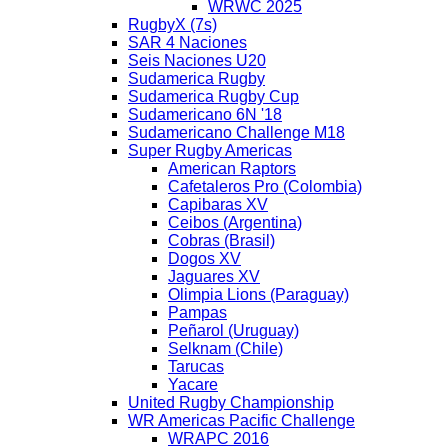
WRWC 2025
RugbyX (7s)
SAR 4 Naciones
Seis Naciones U20
Sudamerica Rugby
Sudamerica Rugby Cup
Sudamericano 6N '18
Sudamericano Challenge M18
Super Rugby Americas
American Raptors
Cafetaleros Pro (Colombia)
Capibaras XV
Ceibos (Argentina)
Cobras (Brasil)
Dogos XV
Jaguares XV
Olimpia Lions (Paraguay)
Pampas
Peñarol (Uruguay)
Selknam (Chile)
Tarucas
Yacare
United Rugby Championship
WR Americas Pacific Challenge
WRAPC 2016