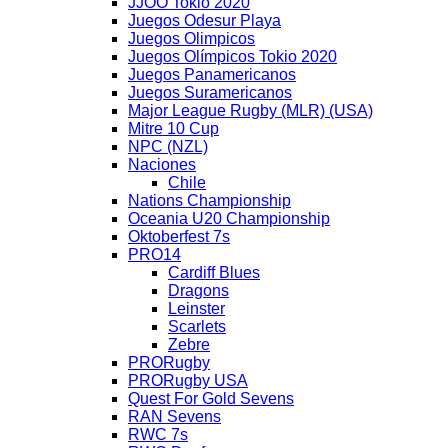
JJOO Tokio 2020
Juegos Odesur Playa
Juegos Olimpicos
Juegos Olímpicos Tokio 2020
Juegos Panamericanos
Juegos Suramericanos
Major League Rugby (MLR) (USA)
Mitre 10 Cup
NPC (NZL)
Naciones
Chile
Nations Championship
Oceania U20 Championship
Oktoberfest 7s
PRO14
Cardiff Blues
Dragons
Leinster
Scarlets
Zebre
PRORugby
PRORugby USA
Quest For Gold Sevens
RAN Sevens
RWC 7s