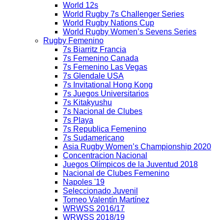
World 12s
World Rugby 7s Challenger Series
World Rugby Nations Cup
World Rugby Women’s Sevens Series
Rugby Femenino
7s Biarritz Francia
7s Femenino Canada
7s Femenino Las Vegas
7s Glendale USA
7s Invitational Hong Kong
7s Juegos Universitarios
7s Kitakyushu
7s Nacional de Clubes
7s Playa
7s Republica Femenino
7s Sudamericano
Asia Rugby Women’s Championship 2020
Concentracion Nacional
Juegos Olímpicos de la Juventud 2018
Nacional de Clubes Femenino
Napoles '19
Seleccionado Juvenil
Torneo Valentín Martínez
WRWSS 2016/17
WRWSS 2018/19