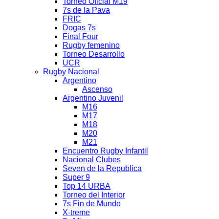
Torneo Oficial M19
7s de la Pava
FRIC
Dogas 7s
Final Four
Rugby femenino
Torneo Desarrollo
UCR
Rugby Nacional
Argentino
Ascenso
Argentino Juvenil
M16
M17
M18
M20
M21
Encuentro Rugby Infantil
Nacional Clubes
Seven de la Republica
Super 9
Top 14 URBA
Torneo del Interior
7s Fin de Mundo
X-treme