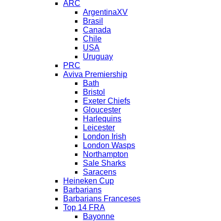
ARC
ArgentinaXV
Brasil
Canada
Chile
USA
Uruguay
PRC
Aviva Premiership
Bath
Bristol
Exeter Chiefs
Gloucester
Harlequins
Leicester
London Irish
London Wasps
Northampton
Sale Sharks
Saracens
Heineken Cup
Barbarians
Barbarians Franceses
Top 14 FRA
Bayonne