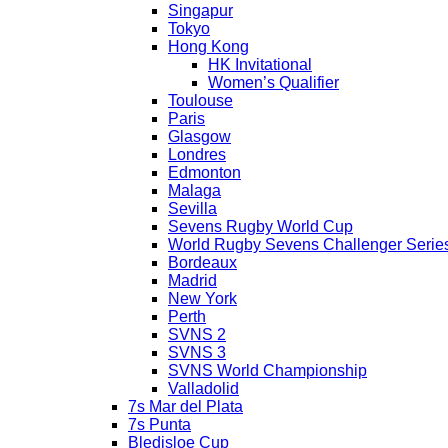
Singapur
Tokyo
Hong Kong
HK Invitational
Women’s Qualifier
Toulouse
Paris
Glasgow
Londres
Edmonton
Malaga
Sevilla
Sevens Rugby World Cup
World Rugby Sevens Challenger Serie
Bordeaux
Madrid
New York
Perth
SVNS 2
SVNS 3
SVNS World Championship
Valladolid
7s Mar del Plata
7s Punta
Bledisloe Cup