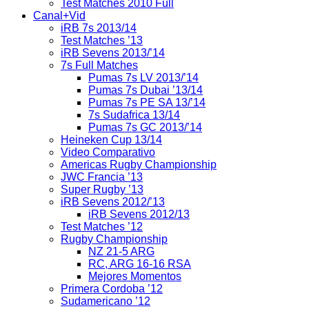
Test Matches 2010 Full
Canal+Vid
iRB 7s 2013/14
Test Matches ’13
iRB Sevens 2013/’14
7s Full Matches
Pumas 7s LV 2013/’14
Pumas 7s Dubai ’13/14
Pumas 7s PE SA 13/’14
7s Sudafrica 13/14
Pumas 7s GC 2013/’14
Heineken Cup 13/14
Video Comparativo
Americas Rugby Championship
JWC Francia ’13
Super Rugby ’13
iRB Sevens 2012/’13
iRB Sevens 2012/13
Test Matches ’12
Rugby Championship
NZ 21-5 ARG
RC, ARG 16-16 RSA
Mejores Momentos
Primera Cordoba ’12
Sudamericano ’12