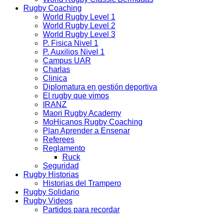
Rugby Coaching
World Rugby Level 1
World Rugby Level 2
World Rugby Level 3
P. Fisica Nivel 1
P. Auxilios Nivel 1
Campus UAR
Charlas
Clinica
Diplomatura en gestión deportiva
El rugby que vimos
IRANZ
Maori Rugby Academy
MoHicanos Rugby Coaching
Plan Aprender a Ensenar
Referees
Reglamento
Ruck
Seguridad
Rugby Historias
Historias del Trampero
Rugby Solidario
Rugby Videos
Partidos para recordar