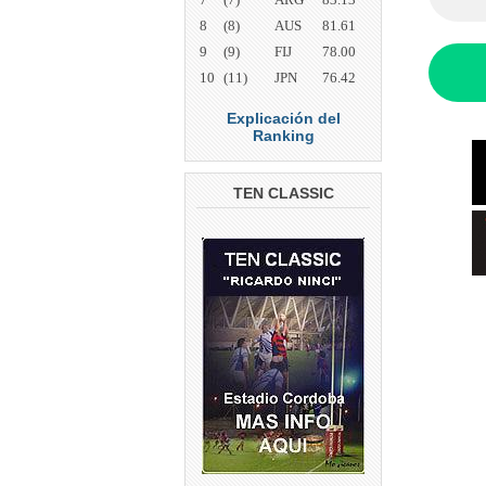
8
(8)
AUS
81.61
9
(9)
FIJ
78.00
10
(11)
JPN
76.42
Explicación del
Ranking
TEN CLASSIC