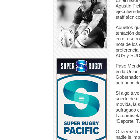
En el histór
Agustín Pich
ejecutivo-di
staff técnico
Aquellos qu
tentación d
en día su ro
nota de los
preferencial
AUS y SUD) 
Pasó Mendoz
en la Unión 
Gobernador S
acá hubo de
Si algo tuv
suerte de co
movida, la 
sufragado co
La camiseta
“Deporte, T
Otra vez la 
nadie le im