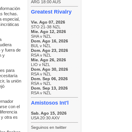
ARG 18:00 AUS
información
Greatest Rivalry
as fechas.
a especial,
Vie. Ago 07, 2026
sincráticas
STO 21-38 NZL
Mie. Ago 12, 2026
SHA v NZL
a
Dom. Ago 16, 2026
udiera
BUL v NZL
 y fuera de
Dom. Ago 23, 2026
n y
RSA v NZL
Mie. Ago 26, 2026
LIO v NZL
Dom. Ago 30, 2026
nes para
RSA v NZL
cesitaría
Dom. Sep 06, 2026
ir, la unión
RSA v NZL
ejó
Dom. Sep 13, 2026
RSA v NZL
ernador
Amistosos Int'l
arse con el
iferencia
Sab. Ago 15, 2026
 y otra es
USA 20:30 AXV
Seguinos en twitter