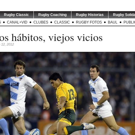
Rugby Classic
Rugby Coaching
Rugby Historias
Rugby Solida
S
CANAL+VID
CLUBES
CLASSIC
RUGBY FOTOS
BAUL
PUBLI
s hábitos, viejos vicios
e 12, 2012
TEST MATCH | ARG v RSA |
LOS PUMAS | Tomás
TEST MAT
El entrenador de
...
Albornoz ha sido
El e
0
suspendido por
...
2
0
5
0
 NZL | Nueva
GREATEST RIVALRY | P1 |
RUGBY INT`L | Thomas
USA v A
có su gira
...
Los entrenadores de
...
Ramos de 31 años será
entrena
jugador
...