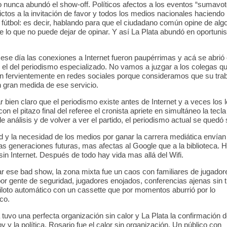
 nunca abundó el show-off. Políticos afectos a los eventos “sumavot
ctos a la invitación de favor y todos los medios nacionales haciendo 
 fútbol: es decir, hablando para que el ciudadano común opine de alg
e lo que no puede dejar de opinar. Y así La Plata abundó en oportunis
ese día las conexiones a Internet fueron paupérrimas y acá se abrió 
o: el del periodismo especializado. No vamos a juzgar a los colegas q
n fervientemente en redes sociales porque consideramos que su tra
 gran medida de ese servicio.
r bien claro que el periodismo existe antes de Internet y a veces los
on el pitazo final del referee el cronista apriete en simultáneo la tecl
de análisis y de volver a ver el partido, el periodismo actual se quedó 
d y la necesidad de los medios por ganar la carrera mediática envía
as generaciones futuras, mas afectas al Google que a la biblioteca. 
in Internet. Después de todo hay vida mas allá del Wifi.
r ese bad show, la zona mixta fue un caos con familiares de jugador
or gente de seguridad, jugadores enojados, conferencias ajenas sin 
piloto automático con un cassette que por momentos aburrió por lo
co.
tuvo una perfecta organización sin calor y La Plata la confirmación d
by y la política, Rosario fue el calor sin organización. Un público con