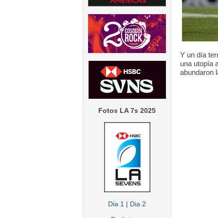
5
0
1
5
0
Y un día te
una utopía a
abundaron l
Fotos LA 7s 2025
Dia 1
|
Dia 2