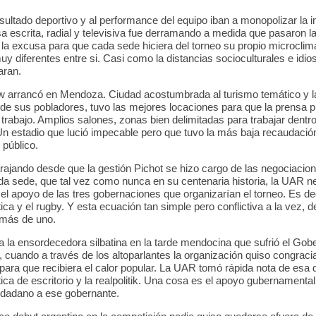
resultado deportivo y al performance del equipo iban a monopolizar la 
sa escrita, radial y televisiva fue derramando a medida que pasaron l
e la excusa para que cada sede hiciera del torneo su propio microclim
muy diferentes entre si. Casi como la distancias socioculturales e idio
aran.
w arrancó en Mendoza. Ciudad acostumbrada al turismo temático y l
d de sus pobladores, tuvo las mejores locaciones para que la prensa p
trabajo. Amplios salones, zonas bien delimitadas para trabajar dentro
Un estadio que lució impecable pero que tuvo la más baja recaudació
 público.
rajando desde que la gestión Pichot se hizo cargo de las negociacio
ada sede, que tal vez como nunca en su centenaria historia, la UAR ne
 el apoyo de las tres gobernaciones que organizarían el torneo. Es dec
ítica y el rugby. Y esta ecuación tan simple pero conflictiva a la vez, d
 más de uno.
 la ensordecedora silbatina en la tarde mendocina que sufrió el Gob
 cuando a través de los altoparlantes la organización quiso congraci
para que recibiera el calor popular. La UAR tomó rápida nota de esa d
ítica de escritorio y la realpolitik. Una cosa es el apoyo gubernamental
udadano a ese gobernante.