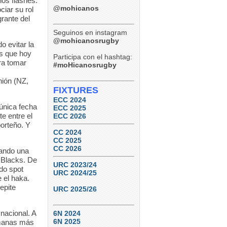
los flashes.
@mohicanos
ciar su rol
grante del
Seguinos en instagram
@mohicanosrugby
o evitar la
os que hoy
Participa con el hashtag:
ara tomar
#moHicanosrugby
nión (NZ,
FIXTURES
ECC 2024
única fecha
ECC 2025
e entre el
ECC 2026
porteño. Y
CC 2024
CC 2025
CC 2026
eando una
l Blacks. De
URC 2023/24
do spot
URC 2024/25
 el haka.
epite
URC 2025/26
 nacional. A
6N 2024
6N 2025
emanas más