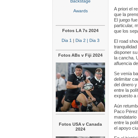
Backstage
A priori el 
Awards
que la pren
El juego fu
particular, 
Fotos LA 7s 2024
que los sep
Dia 1
|
Dia 2
| Dia 3
El road sho
tranquilida
disponer su 
Fotos ABs v Fiji 2024
la cancha. 
afluencia de
Se venía ba
delimitar c
del dinero y
entre la pol
expuesto a
Aún retumba
Paco Pérez,
mandatario 
entre la pol
Fotos USA v Canada
el apoyo ci
2024