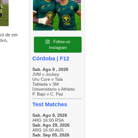
5
0
1
0
5
0
só de ser
ivo,
Follow on
Instagram
Córdoba | F12
Sab. Ago 8 , 2026
JVM v Jockey
Uru Cure v Tala
Tablada v SM
Universitario v Athletic
P. Bajo v C. Paz
Test Matches
Sab. Ago 8, 2026
ARG 16:00 RSA
Sab. Ago 29, 2026
ARG 16:00 AUS
Sab. Sep 05, 2026