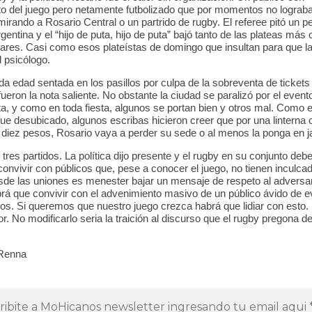
o del juego pero netamente futbolizado que por momentos no lograba
mirando a Rosario Central o un partrido de rugby. El referee pitó un p
gentina y el “hijo de puta, hijo de puta” bajó tanto de las plateas má
lares. Casi como esos plateístas de domingo que insultan para que la
l psicólogo.
da edad sentada en los pasillos por culpa de la sobreventa de ticket
ueron la nota saliente. No obstante la ciudad se paralizó por el evento
ta, y como en toda fiesta, algunos se portan bien y otros mal. Como el
 fue desubicado, algunos escribas hicieron creer que por una lintern
 diez pesos, Rosario vaya a perder su sede o al menos la ponga en j
tres partidos. La política dijo presente y el rugby en su conjunto deb
convivir con públicos que, pese a conocer el juego, no tienen inculca
sde las uniones es menester bajar un mensaje de respeto al adversar
rá que convivir con el advenimiento masivo de un público ávido de 
rios. Si queremos que nuestro juego crezca habrá que lidiar con esto.
or. No modificarlo seria la traición al discurso que el rugby pregona 
 Renna