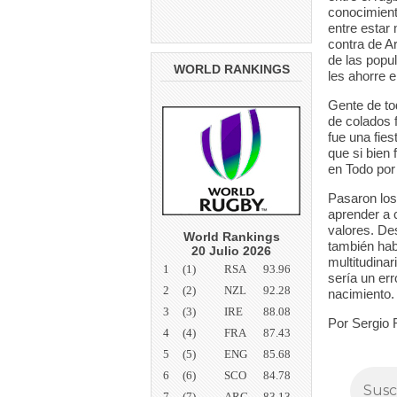
conocimient
entre estar 
contra de Ar
de las popu
WORLD RANKINGS
les ahorre e
Gente de to
de colados f
fue una fies
que si bien
en Todo por
Pasaron los 
aprender a 
valores. De
World Rankings
también hab
20 Julio 2026
multitudina
1
(1)
RSA
93.96
sería un err
2
(2)
NZL
92.28
nacimiento.
3
(3)
IRE
88.08
Por Sergio
4
(4)
FRA
87.43
5
(5)
ENG
85.68
6
(6)
SCO
84.78
7
(7)
ARG
83.13