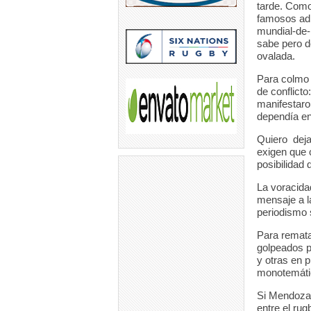
tarde. Como
famosos adi
mundial-de-
sabe pero d
ovalada.
Para colmo 
de conflict
manifestaro
dependía en
Quiero deja
exigen que c
posibilidad 
La voracida
mensaje a l
periodismo s
Para remata
golpeados p
y otras en 
monotemáti
Si Mendoza 
entre el rug