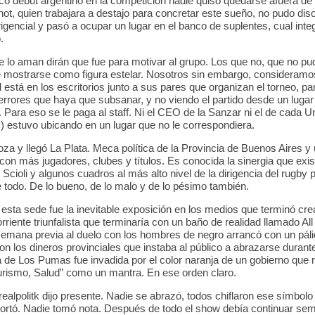
ico debut argentino en la competición nadie quiso quedarse afuera de 
ot, quien trabajara a destajo para concretar este sueño, no pudo diso
rigencial y pasó a ocupar un lugar en el banco de suplentes, cual inte
.
e lo aman dirán que fue para motivar al grupo. Los que no, que no pud
e mostrarse como figura estelar. Nosotros sin embargo, consideram
l está en los escritorios junto a sus pares que organizan el torneo, p
 errores que haya que subsanar, y no viendo el partido desde un lugar
. Para eso se le paga al staff. Ni el CEO de la Sanzar ni el de cada U
estuvo ubicando en un lugar que no le correspondiera.
a y llegó La Plata. Meca política de la Provincia de Buenos Aires y 
con más jugadores, clubes y títulos. Es conocida la sinergia que exist
cioli y algunos cuadros al más alto nivel de la dirigencia del rugby 
 todo. De lo bueno, de lo malo y de lo pésimo también.
o esta sede fue la inevitable exposición en los medios que terminó cr
rriente triunfalista que terminaría con un baño de realidad llamado Al
semana previa al duelo con los hombres de negro arrancó con un páli
n los dineros provinciales que instaba al público a abrazarse durante
 de Los Pumas fue invadida por el color naranja de un gobierno que r
urismo, Salud” como un mantra. En ese orden claro.
realpolitk dijo presente. Nadie se abrazó, todos chiflaron ese símbolo
portó. Nadie tomó nota. Después de todo el show debía continuar s