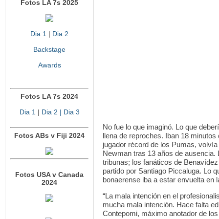
Fotos LA 7s 2025
Dia 1
|
Dia 2
Backstage
Awards
Fotos LA 7s 2024
Dia 1
|
Dia 2
| Dia 3
No fue lo que imaginó. Lo que debería
Fotos ABs v Fiji 2024
llena de reproches. Iban 18 minutos
jugador récord de los Pumas, volvía
Newman tras 13 años de ausencia. L
tribunas; los fanáticos de Benavídez
partido por Santiago Piccaluga. Lo q
Fotos USA v Canada
bonaerense iba a estar envuelta en l
2024
“La mala intención en el profesional
mucha mala intención. Hace falta edu
Contepomi, máximo anotador de los