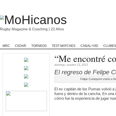
Rugby Magazine & Coaching | 22 Años
Home
Rugby
Rugby Championship
Rugby Classic
Rugb
MRC
CEDAR
TORNEOS
TEST MATCHES
CANAL+VID
CLUBES
“Me encontré co
domingo, octubre 13, 2013
El regreso de Felipe
Felipe Contepomi volvio a 
El ex capitán de los Pumas volvió a 
fuera y dentro de la cancha. En una 
cómo fue la experiencia de jugar nu