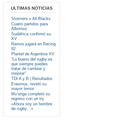
ULTIMAS NOTICIAS
Stormers v All Blacks
Cuatro partidos para
Albornoz
Sudáfrica confirmó su
XV
Ramos jugará en Racing
92
Plantel de Argentina XV
“Lo bueno del rugby es
que siempre puedes
tratar de cambiar y
mejorar”
TDI A y B | Resultados
Erasmus, reveló su
mayor temor
Mo’unga completó su
regreso con un try
«Ahora soy un hombre
de rugby…»