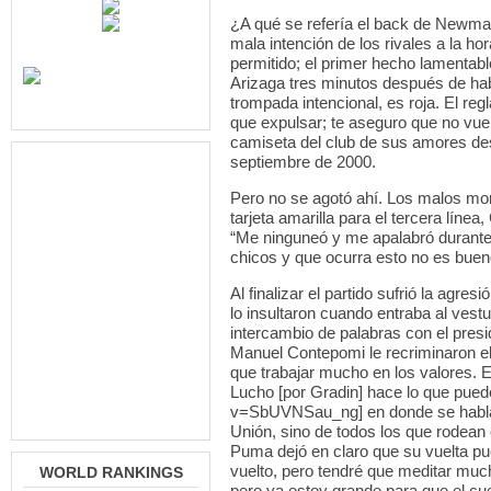
¿A qué se refería el back de Newman?
mala intención de los rivales a la ho
permitido; el primer hecho lamentabl
Arizaga tres minutos después de hab
trompada intencional, es roja. El reg
que expulsar; te aseguro que no vuelv
camiseta del club de sus amores des
septiembre de 2000.
Pero no se agotó ahí. Los malos mom
tarjeta amarilla para el tercera lín
“Me ninguneó y me apalabró durante
chicos y que ocurra esto no es buen
Al finalizar el partido sufrió la agre
lo insultaron cuando entraba al ves
intercambio de palabras con el pres
Manuel Contepomi le recriminaron el
que trabajar mucho en los valores. E
Lucho [por Gradin] hace lo que pue
v=SbUVNSau_ng] en donde se habla d
Unión, sino de todos los que rodean e
Puma dejó en claro que su vuelta pu
vuelto, pero tendré que meditar much
WORLD RANKINGS
pero ya estoy grande para que el cue