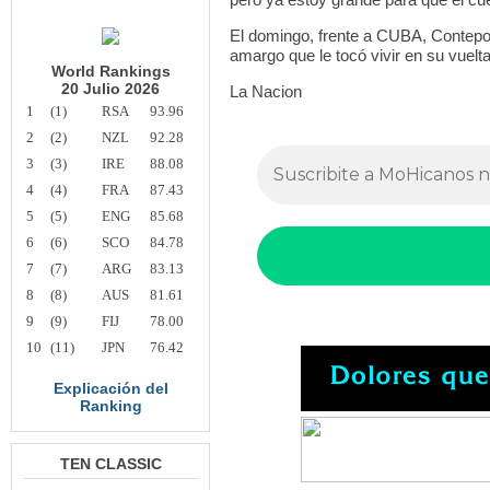
El domingo, frente a CUBA, Contepo
amargo que le tocó vivir en su vuelta
World Rankings
20 Julio 2026
La Nacion
1
(1)
RSA
93.96
2
(2)
NZL
92.28
3
(3)
IRE
88.08
4
(4)
FRA
87.43
5
(5)
ENG
85.68
6
(6)
SCO
84.78
7
(7)
ARG
83.13
8
(8)
AUS
81.61
9
(9)
FIJ
78.00
10
(11)
JPN
76.42
Explicación del
Ranking
TEN CLASSIC