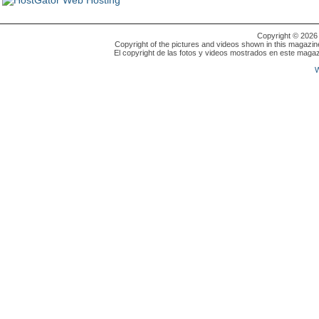
Copyright © 202
Copyright of the pictures and videos shown in this magazin
El copyright de las fotos y videos mostrados en este magaz
W