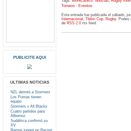
Tags:
MoHiCaNoS
,
Noticias
,
Rugby Inter
Torneos - Eventos
Esta entrada fue publicada el sábado, j
Internacional
,
Tbilisi Cup
,
Rugby
. Podes 
de
RSS 2.0
rss feed.
PUBLICITE AQUI
ULTIMAS NOTICIAS
NZL derrotó a Stormers
Los Pumas tienen
equipo
Stormers v All Blacks
Cuatro partidos para
Albornoz
Sudáfrica confirmó su
XV
Ramos jugará en Racing