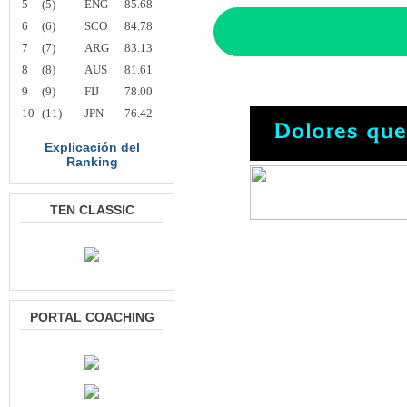
5
(5)
ENG
85.68
6
(6)
SCO
84.78
7
(7)
ARG
83.13
8
(8)
AUS
81.61
9
(9)
FIJ
78.00
10
(11)
JPN
76.42
Explicación del
Ranking
TEN CLASSIC
PORTAL COACHING