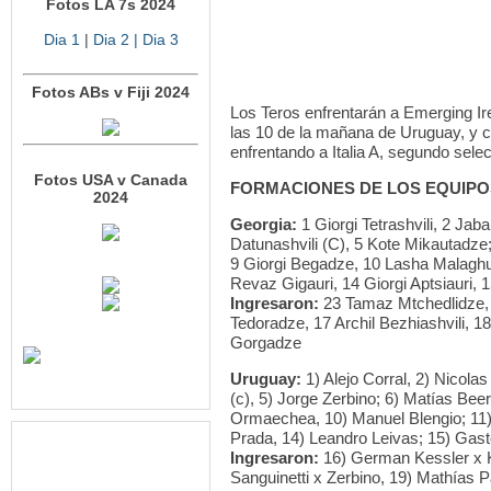
Fotos LA 7s 2024
Dia 1
|
Dia 2
| Dia 3
Fotos ABs v Fiji 2024
Los Teros enfrentarán a Emerging Ir
las 10 de la mañana de Uruguay, y c
enfrentando a Italia A, segundo sele
Fotos USA v Canada
FORMACIONES DE LOS EQUIPO
2024
Georgia:
1 Giorgi Tetrashvili, 2 Jab
Datunashvili (C), 5 Kote Mikautadze
9 Giorgi Begadze, 10 Lasha Malaghu
Revaz Gigauri, 14 Giorgi Aptsiauri, 1
Ingresaron:
23 Tamaz Mtchedlidze, 2
Tedoradze, 17 Archil Bezhiashvili, 1
Gorgadze
Uruguay:
1) Alejo Corral, 2) Nicola
(c), 5) Jorge Zerbino; 6) Matías Be
Ormaechea, 10) Manuel Blengio; 11)
Prada, 14) Leandro Leivas; 15) Gast
Ingresaron:
16) German Kessler x K
Sanguinetti x Zerbino, 19) Mathías