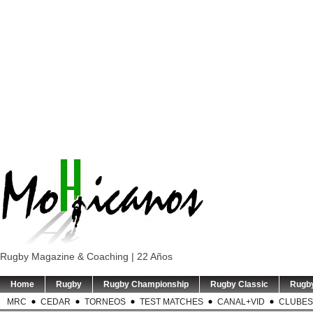
Rugby Magazine & Coaching | 22 Años
Home
Rugby
Rugby Championship
Rugby Classic
Rugb
MRC
CEDAR
TORNEOS
TEST MATCHES
CANAL+VID
CLUBES