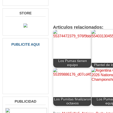
STORE
Articulos relacionados:
PUBLICITE AQUI
Los Pumas tienen
equipo
Plantel de 
Los Pumitas finalizaron
Los Pumas
PUBLICIDAD
octavos
equi