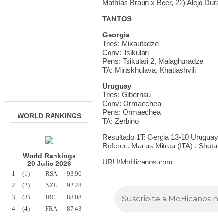
Mathías Braun x Beer, 22) Alejo Dur
TANTOS
Georgia
Tries: Mikautadze
Conv: Tsikulari
Pens: Tsikulari 2, Malaghuradze
TA: Mirtskhulava, Khatiashvili
Uruguay
Tries: Gibernau
Conv: Ormaechea
Pens: Ormaechea
WORLD RANKINGS
TA: Zerbino
Resultado 1T: Gergia 13-10 Uruguay
Referee: Marius Mitrea (ITA) , Sho
World Rankings
URU/MoHicanos.com
20 Julio 2026
1
(1)
RSA
93.96
2
(2)
NZL
92.28
3
(3)
IRE
88.08
4
(4)
FRA
87.43