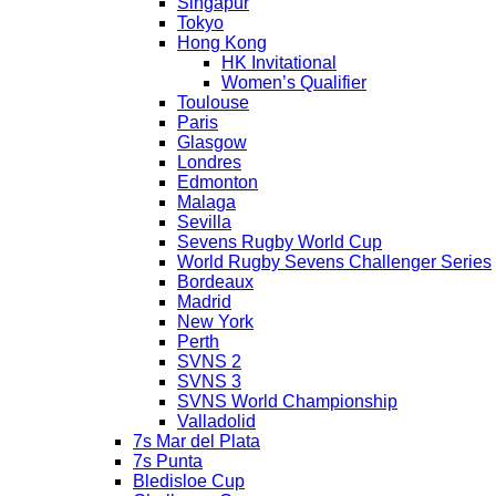
Singapur
Tokyo
Hong Kong
HK Invitational
Women’s Qualifier
Toulouse
Paris
Glasgow
Londres
Edmonton
Malaga
Sevilla
Sevens Rugby World Cup
World Rugby Sevens Challenger Series
Bordeaux
Madrid
New York
Perth
SVNS 2
SVNS 3
SVNS World Championship
Valladolid
7s Mar del Plata
7s Punta
Bledisloe Cup