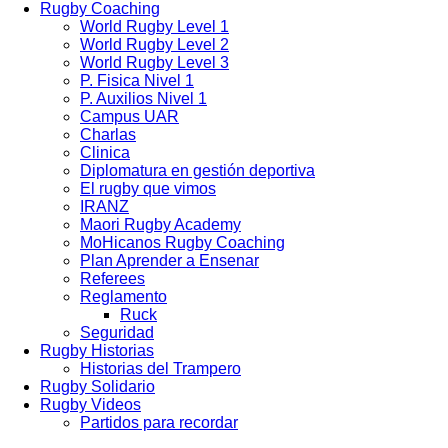
Rugby Coaching
World Rugby Level 1
World Rugby Level 2
World Rugby Level 3
P. Fisica Nivel 1
P. Auxilios Nivel 1
Campus UAR
Charlas
Clinica
Diplomatura en gestión deportiva
El rugby que vimos
IRANZ
Maori Rugby Academy
MoHicanos Rugby Coaching
Plan Aprender a Ensenar
Referees
Reglamento
Ruck
Seguridad
Rugby Historias
Historias del Trampero
Rugby Solidario
Rugby Videos
Partidos para recordar