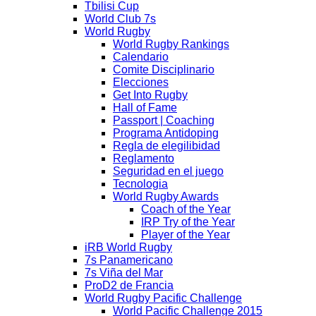
Tbilisi Cup
World Club 7s
World Rugby
World Rugby Rankings
Calendario
Comite Disciplinario
Elecciones
Get Into Rugby
Hall of Fame
Passport | Coaching
Programa Antidoping
Regla de elegilibidad
Reglamento
Seguridad en el juego
Tecnologia
World Rugby Awards
Coach of the Year
IRP Try of the Year
Player of the Year
iRB World Rugby
7s Panamericano
7s Viña del Mar
ProD2 de Francia
World Rugby Pacific Challenge
World Pacific Challenge 2015