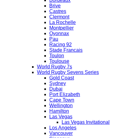
Bordeaux
Brive
Castres
Clermont
La Rochelle
Montpellier
Oyonnax
Pau
Racing 92
Stade Francais
Toulon
Toulouse
World Rugby 7s
World Rugby Sevens Series
Gold Coast
Sydney
Dubai
Port Elizabeth
Cape Town
Wellington
Hamilton
Las Vegas
Las Vegas Invitational
Los Angeles
Vancouver