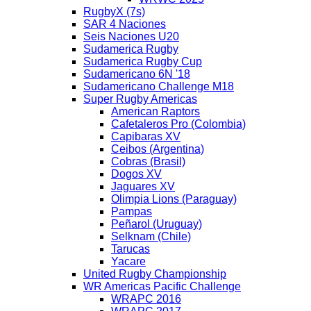
RugbyX (7s)
SAR 4 Naciones
Seis Naciones U20
Sudamerica Rugby
Sudamerica Rugby Cup
Sudamericano 6N '18
Sudamericano Challenge M18
Super Rugby Americas
American Raptors
Cafetaleros Pro (Colombia)
Capibaras XV
Ceibos (Argentina)
Cobras (Brasil)
Dogos XV
Jaguares XV
Olimpia Lions (Paraguay)
Pampas
Peñarol (Uruguay)
Selknam (Chile)
Tarucas
Yacare
United Rugby Championship
WR Americas Pacific Challenge
WRAPC 2016