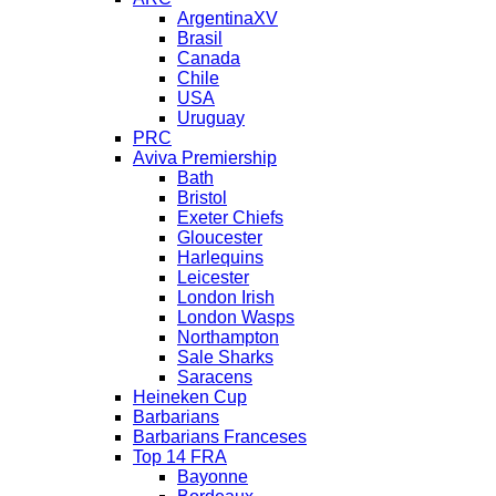
ArgentinaXV
Brasil
Canada
Chile
USA
Uruguay
PRC
Aviva Premiership
Bath
Bristol
Exeter Chiefs
Gloucester
Harlequins
Leicester
London Irish
London Wasps
Northampton
Sale Sharks
Saracens
Heineken Cup
Barbarians
Barbarians Franceses
Top 14 FRA
Bayonne