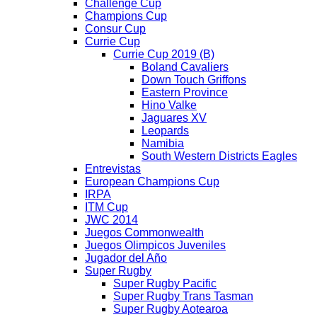
Challenge Cup
Champions Cup
Consur Cup
Currie Cup
Currie Cup 2019 (B)
Boland Cavaliers
Down Touch Griffons
Eastern Province
Hino Valke
Jaguares XV
Leopards
Namibia
South Western Districts Eagles
Entrevistas
European Champions Cup
IRPA
ITM Cup
JWC 2014
Juegos Commonwealth
Juegos Olimpicos Juveniles
Jugador del Año
Super Rugby
Super Rugby Pacific
Super Rugby Trans Tasman
Super Rugby Aotearoa