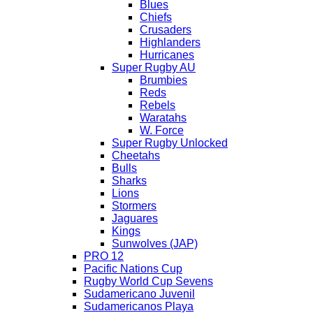
Blues
Chiefs
Crusaders
Highlanders
Hurricanes
Super Rugby AU
Brumbies
Reds
Rebels
Waratahs
W. Force
Super Rugby Unlocked
Cheetahs
Bulls
Sharks
Lions
Stormers
Jaguares
Kings
Sunwolves (JAP)
PRO 12
Pacific Nations Cup
Rugby World Cup Sevens
Sudamericano Juvenil
Sudamericanos Playa