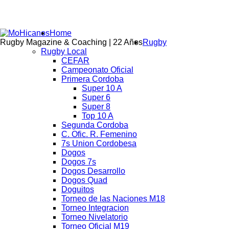
Home
Rugby Magazine & Coaching | 22 Años
Rugby
Rugby Local
CEFAR
Campeonato Oficial
Primera Cordoba
Super 10 A
Super 6
Super 8
Top 10 A
Segunda Cordoba
C. Ofic. R. Femenino
7s Union Cordobesa
Dogos
Dogos 7s
Dogos Desarrollo
Dogos Quad
Doguitos
Torneo de las Naciones M18
Torneo Integracion
Torneo Nivelatorio
Torneo Oficial M19