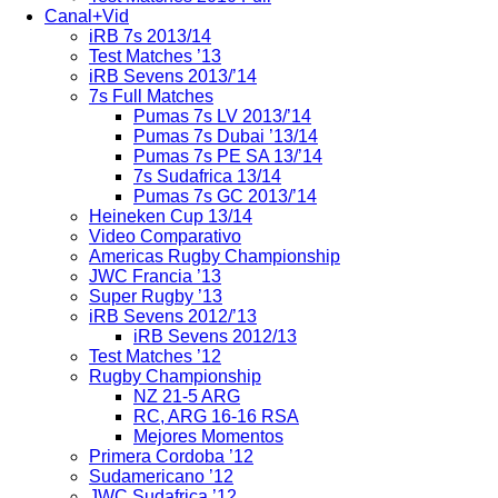
Canal+Vid
iRB 7s 2013/14
Test Matches ’13
iRB Sevens 2013/’14
7s Full Matches
Pumas 7s LV 2013/’14
Pumas 7s Dubai ’13/14
Pumas 7s PE SA 13/’14
7s Sudafrica 13/14
Pumas 7s GC 2013/’14
Heineken Cup 13/14
Video Comparativo
Americas Rugby Championship
JWC Francia ’13
Super Rugby ’13
iRB Sevens 2012/’13
iRB Sevens 2012/13
Test Matches ’12
Rugby Championship
NZ 21-5 ARG
RC, ARG 16-16 RSA
Mejores Momentos
Primera Cordoba ’12
Sudamericano ’12
JWC Sudafrica ’12