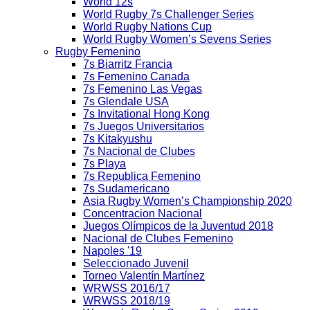
World 12s
World Rugby 7s Challenger Series
World Rugby Nations Cup
World Rugby Women’s Sevens Series
Rugby Femenino
7s Biarritz Francia
7s Femenino Canada
7s Femenino Las Vegas
7s Glendale USA
7s Invitational Hong Kong
7s Juegos Universitarios
7s Kitakyushu
7s Nacional de Clubes
7s Playa
7s Republica Femenino
7s Sudamericano
Asia Rugby Women’s Championship 2020
Concentracion Nacional
Juegos Olímpicos de la Juventud 2018
Nacional de Clubes Femenino
Napoles '19
Seleccionado Juvenil
Torneo Valentín Martínez
WRWSS 2016/17
WRWSS 2018/19