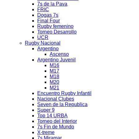
7s de la Pava
FRIC
Dogas 7s
Final Four
Rugby femenino
Torneo Desarrollo
UCR
Rugby Nacional
Argentino
Ascenso
Argentino Juvenil
M16
M17
M18
M20
M21
Encuentro Rugby Infantil
Nacional Clubes
Seven de la Republica
Super 9
Top 14 URBA
Torneo del Interior
7s Fin de Mundo
X-treme
7s Miramar