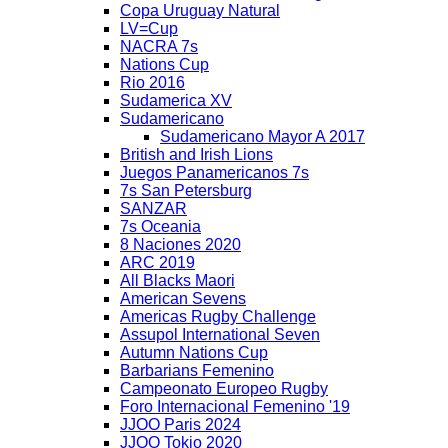
Copa Uruguay Natural
LV=Cup
NACRA 7s
Nations Cup
Rio 2016
Sudamerica XV
Sudamericano
Sudamericano Mayor A 2017
British and Irish Lions
Juegos Panamericanos 7s
7s San Petersburg
SANZAR
7s Oceania
8 Naciones 2020
ARC 2019
All Blacks Maori
American Sevens
Americas Rugby Challenge
Assupol International Seven
Autumn Nations Cup
Barbarians Femenino
Campeonato Europeo Rugby
Foro Internacional Femenino '19
JJOO Paris 2024
JJOO Tokio 2020