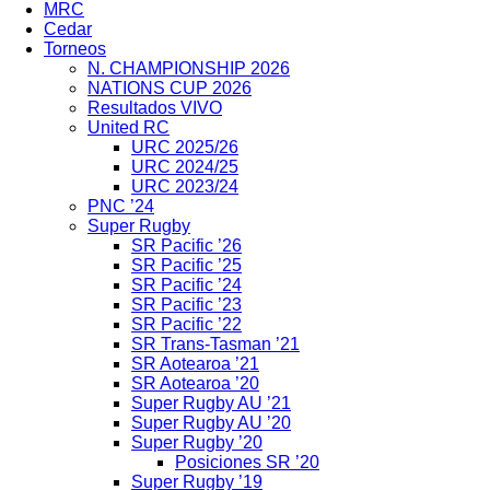
MRC
Cedar
Torneos
N. CHAMPIONSHIP 2026
NATIONS CUP 2026
Resultados VIVO
United RC
URC 2025/26
URC 2024/25
URC 2023/24
PNC ’24
Super Rugby
SR Pacific ’26
SR Pacific ’25
SR Pacific ’24
SR Pacific ’23
SR Pacific ’22
SR Trans-Tasman ’21
SR Aotearoa ’21
SR Aotearoa ’20
Super Rugby AU ’21
Super Rugby AU ’20
Super Rugby ’20
Posiciones SR ’20
Super Rugby ’19