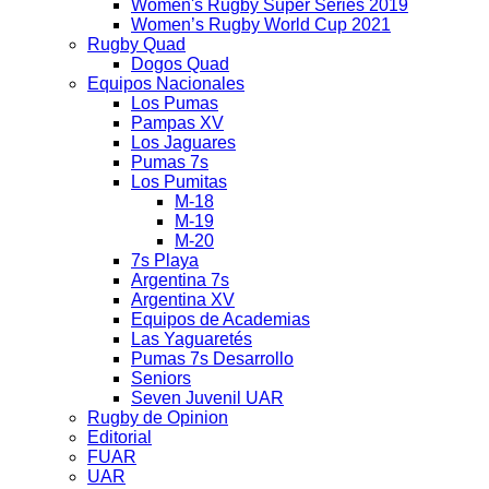
Women's Rugby Super Series 2019
Women’s Rugby World Cup 2021
Rugby Quad
Dogos Quad
Equipos Nacionales
Los Pumas
Pampas XV
Los Jaguares
Pumas 7s
Los Pumitas
M-18
M-19
M-20
7s Playa
Argentina 7s
Argentina XV
Equipos de Academias
Las Yaguaretés
Pumas 7s Desarrollo
Seniors
Seven Juvenil UAR
Rugby de Opinion
Editorial
FUAR
UAR