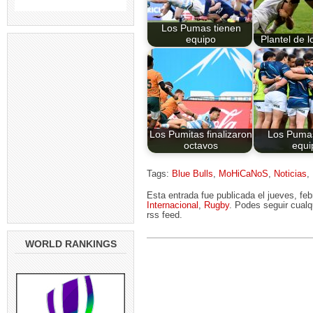
Los Pumas tienen
equipo
Plantel de 
Los Pumitas finalizaron
Los Pumas
octavos
equi
Tags:
Blue Bulls
,
MoHiCaNoS
,
Noticias
,
Esta entrada fue publicada el jueves, fe
Internacional
,
Rugby
. Podes seguir cualq
rss feed.
WORLD RANKINGS