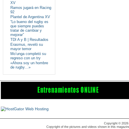
XV
Ramos jugará en Racing
92
Plantel de Argentina XV
“Lo bueno del rugby es
que siempre puedes
tratar de cambiar y
mejorar”
TDI A y B | Resultados
Erasmus, reveló su
mayor temor
Mo’unga completó su
regreso con un try
«Ahora soy un hombre
de rugby…»
Copyright © 202
Copyright of the pictures and videos shown in this magazin