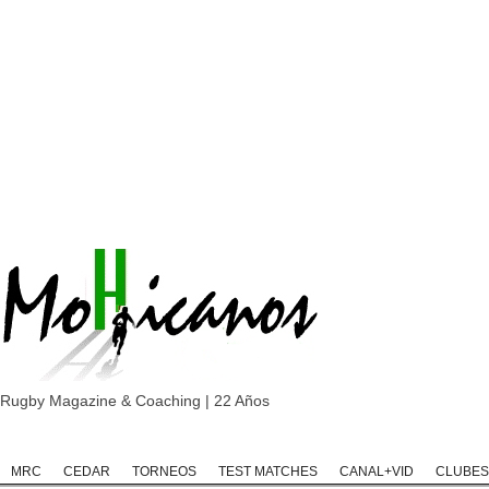
Rugby Magazine & Coaching | 22 Años
Home
Rugby
Rugby Championship
Rugby Classic
Rugb
MRC
CEDAR
TORNEOS
TEST MATCHES
CANAL+VID
CLUBES