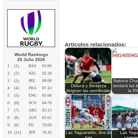
Articulos relacionados:
World Rankings
20 Julio 2026
1
(1)
RSA
93.96
2
(2)
NZL
92.28
3
(3)
IRE
88.08
Nations Cha
Deluca y Bertazza
sentará las 
4
(4)
FRA
87.43
dirigirán las semifinales
la R
5
(5)
ENG
85.68
6
(6)
SCO
84.78
7
(7)
ARG
83.13
8
(8)
AUS
81.61
9
(9)
FIJ
78.00
10
(11)
JPN
76.42
Las Yaguaretés, dos de
Las Yagu
tres
campe