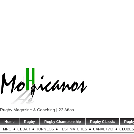
Rugby Magazine & Coaching | 22 Años
Home
Rugby
Rugby Championship
Rugby Classic
Rugb
MRC
CEDAR
TORNEOS
TEST MATCHES
CANAL+VID
CLUBES