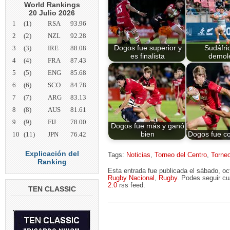
World Rankings
20 Julio 2026
1
(1)
RSA
93.96
2
(2)
NZL
92.28
3
(3)
IRE
88.08
Dogos fue superior y
Sudáfri
es finalista
demol
4
(4)
FRA
87.43
5
(5)
ENG
85.68
6
(6)
SCO
84.78
7
(7)
ARG
83.13
8
(8)
AUS
81.61
9
(9)
FIJ
78.00
Dogos fue más y ganó
10
(11)
JPN
76.42
bien
Dogos fue c
Explicación del
Tags:
Noticias
,
Torneo del Centro
,
Torne
Ranking
Esta entrada fue publicada el sábado, o
Rugby Nacional
,
Rugby
. Podes seguir cu
2.0
rss feed.
TEN CLASSIC