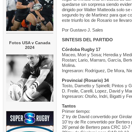
quedarse sin sorpresa siendo eviden
dirigido por Walter Matteoda solo se 
segundo try de Martinez para que con
este triunfo los de Rosario se lleva
Por Gustavo J. Sales
SINTESIS DEL PARTIDO
Fotos USA v Canada
2024
Córdoba Rugby 17
Maceo, Mori y Sosa; Heredia y Medi
Rostan; Lario, Marraro, García, Ber
Molina.
Ingresaron: Rodríguez, De Mora, Ni
Provincial (Rosario) 34
Tosto, Dametto y Spinelli; Pintos y G
D. Freile, Carelli, Lopez, David y 
Ingresaron: Otoño, Indri, Bigatti y F
Tantos
Primer tiempo:
2’ try de David convertido por Girol
10’ try de Re convertido por Berter
26’ penal de Bertero para CRC 10-7