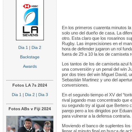
En los primeros cuarenta minutos la v
solo uno del dueño de casa. La dife
otro. Esta claro que los rosarinos 
Rugby. Las imprecisiones en el manej
Dia 1
|
Dia 2
hora de defender jugaron un rol fun
fuera de 29 a 10 la los de camiseta r
Backstage
Los tantos de los de camiseta azul f
Awards
una conversión y un penal del win Ju
por dos tries del win Miguel David, un
Sebastián Martinez y uno del apert
conversiones.
Fotos LA 7s 2024
Dia 1
|
Dia 2
| Dia 3
En el segundo tiempo el XV del “torito
rival jugando mas concentrado que e
su segundo try al igual que Bertero c
Fotos ABs v Fiji 2024
parejo pero a los dirigidos por Edua
para vulnerar a la defensa contraria.
Moviendo el banco de suplentes los e
llegar al minuto final en busca de ach