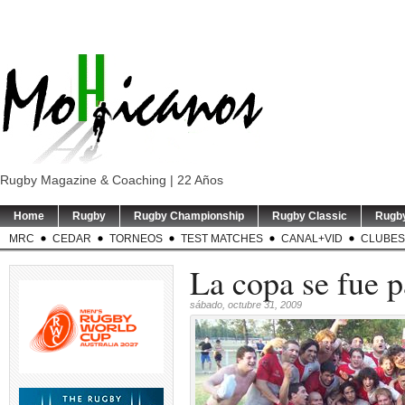
Rugby Magazine & Coaching | 22 Años
Home
Rugby
Rugby Championship
Rugby Classic
Rugb
MRC
CEDAR
TORNEOS
TEST MATCHES
CANAL+VID
CLUBES
La copa se fue p
sábado, octubre 31, 2009