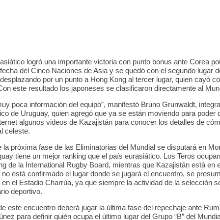
oasiático logró una importante victoria con punto bonus ante Corea po
a fecha del Cinco Naciones de Asia y se quedó con el segundo lugar de
 desplazando por un punto a Hong Kong al tercer lugar, quien cayó c
Con este resultado los japoneses se clasificaron directamente al Mund
y poca información del equipo”, manifestó Bruno Grunwaldt, integra
ico de Uruguay, quien agregó que ya se están moviendo para poder 
nternet algunos videos de Kazajistán para conocer los detalles de cóm
l celeste.
e la próxima fase de las Eliminatorias del Mundial se disputará en M
uay tiene un mejor ranking que el país eurasiático. Los Teros ocupan
ng de la International Rugby Board, mientras que Kazajistán está en e
no está confirmado el lugar donde se jugará el encuentro, se presum
en el Estadio Charrúa, ya que siempre la actividad de la selección se
rio deportivo.
de este encuentro deberá jugar la última fase del repechaje ante Rum
nez para definir quién ocupa el último lugar del Grupo “B” del Mundia