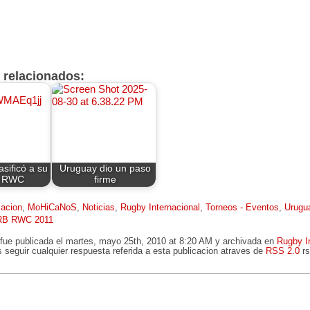
s relacionados:
sificó a su
Uruguay dio un paso
a RWC
firme
cacion
,
MoHiCaNoS
,
Noticias
,
Rugby Internacional
,
Torneos - Eventos
,
Urugu
RB RWC 2011
 fue publicada el martes, mayo 25th, 2010 at 8:20 AM y archivada en
Rugby I
 seguir cualquier respuesta referida a esta publicacion atraves de
RSS 2.0
rs