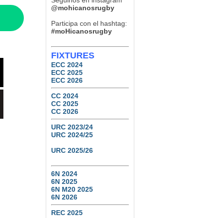
Seguinos en instagram
Natación y Gimnasia
@mohicanosrugby
6
0
Participa con el hashtag:
#moHicanosrugby
FIXTURES
ECC 2024
ECC 2025
ECC 2026
CC 2024
CC 2025
CC 2026
URC 2023/24
URC 2024/25
URC 2025/26
6N 2024
6N 2025
6N M20 2025
6N 2026
REC 2025