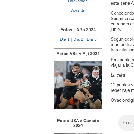
Backstage
esta serie A
Awards
Conociendo e
Sudamerican
entrenamient
junio.
Fotos LA 7s 2024
Según expli
Dia 1
|
Dia 2
| Dia 3
mantendrá c
tres citaci
Fotos ABs v Fiji 2024
En cuanto a 
viajar a la 
La cifra
13 puntos s
repechaje m
Ovaciondigi
Fotos USA v Canada
2024