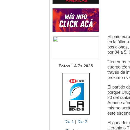
El país eur
en la últim
posiciones,
por 94 a 5. 
“Tenemos mu
Fotos LA 7s 2025
cuerpo técn
través de i
próximo riva
El partido d
porque Urug
20 del ranki
Aunque aún 
mismo será 
este escena
Dia 1
|
Dia 2
El ganador 
Ucrania o Tú