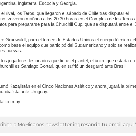
rgentina, Inglaterra, Escocia y Georgia.
l rival, los Teros, que llegaron el sábado de Chile tras disputar el
o, volverán mañana a las 20.30 horas en el Complejo de los Teros a
os para prepararse para la Churchill Cup, que se disputará entre el 5
có Grunwaldt, para el torneo de Estados Unidos el cuerpo técnico ce
omo base el equipo que participó del Sudamericano y sólo se realiz
ones nuevas.
los jugadores lesionados que tiene el plantel, el único que estaría e
Churchill es Santiago Gortari, quien sufrió un desgarró ante Brasil.
umó Kazajistán en el Cinco Naciones Asiático y ahora jugará la prime
undialista ante Uruguay.
tal.com.uy