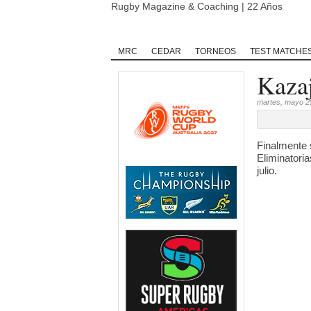
Rugby Magazine & Coaching | 22 Años
Home
Rugby
Rugby Championship
MRC
CEDAR
TORNEOS
TEST MATCHE
Kazaj
martes, mayo 2
Finalmente s
Eliminatori
julio.