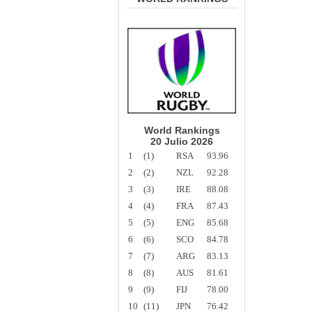
World Rankings
20 Julio 2026
1
(1)
RSA
93.96
2
(2)
NZL
92.28
3
(3)
IRE
88.08
4
(4)
FRA
87.43
5
(5)
ENG
85.68
6
(6)
SCO
84.78
7
(7)
ARG
83.13
8
(8)
AUS
81.61
9
(9)
FIJ
78.00
10
(11)
JPN
76.42