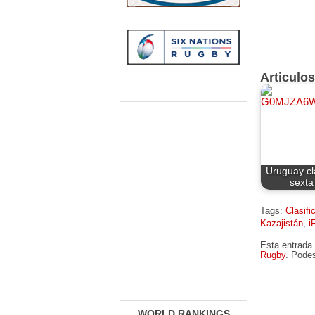
Articulo
Uruguay cla
sext
Tags:
Clasifi
Kazajistán
,
i
Esta entrada
Rugby
. Podes
WORLD RANKINGS