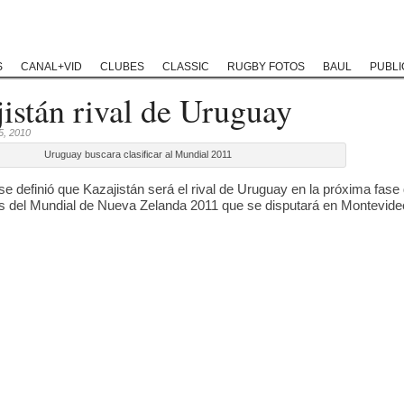
Rugby Classic
Rugby Coaching
Rugby Historias
Rugby Solida
S
CANAL+VID
CLUBES
CLASSIC
RUGBY FOTOS
BAUL
PUBLI
istán rival de Uruguay
5, 2010
Uruguay buscara clasificar al Mundial 2011
e definió que Kazajistán será el rival de Uruguay en la próxima fase 
as del Mundial de Nueva Zelanda 2011 que se disputará en Montevide