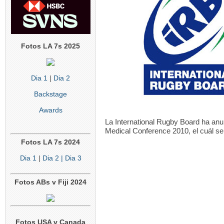
LOS PUMAS
Albornoz 
suspendi
5
Fotos LA 7s 2025
Dia 1
|
Dia 2
RUGBY INT`L
Ramos de 31
jugad
Backstage
4
Awards
La International Rugby Board ha anu
Medical Conference 2010, el cuál se 
Fotos LA 7s 2024
Dia 1
|
Dia 2
| Dia 3
Fotos ABs v Fiji 2024
Fotos USA v Canada