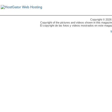
Copyright © 202
Copyright of the pictures and videos shown in this magazin
El copyright de las fotos y videos mostrados en este magaz
W