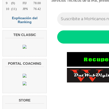
Servicios Técnicos de la IRB, jennif
9
(9)
FIJ
78.00
10
(11)
JPN
76.42
Explicación del
Ranking
TEN CLASSIC
PORTAL COACHING
STORE