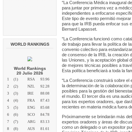
“La Conferencia Médica inaugural de 
para juntar por primera vez a médico
independientes a enfocarse específic
Este tipo de evento permitió mejora
para que la IRB pueda enfocar sus es
Bernard Lapasset.
“La Conferencia funcionó como catal
de trabajo para llevar la política d
WORLD RANKINGS
convenio colectivo para estandarizar
de consenso de la IRB, la creación d
las Uniones, y la aceptación global
de mejores técnicas posibles a trav
World Rankings
Esta política beneficiará a toda la fa
20 Julio 2026
1
(1)
RSA
93.96
“La Conferencia construirá sobre el 
la determinación de la colaboración
2
(2)
NZL
92.28
posibles para la gestión del bienesta
3
(3)
IRE
88.08
el mundo. El tercer día es una audic
4
(4)
FRA
87.43
para los expertos oradores, que dar
recientes en materia médica fuera de
5
(5)
ENG
85.68
6
(6)
SCO
84.78
Próximamente se brindarán más deta
7
(7)
ARG
83.13
expertos oradores y áreas de discusi
como un delegado o un expositor pu
8
(8)
AUS
81.61