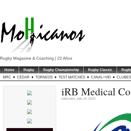
Rugby Magazine & Coaching | 22 Años
Home
Rugby
Rugby Championship
Rugby Classic
Rugb
MRC
CEDAR
TORNEOS
TEST MATCHES
CANAL+VID
CLUBES
iRB Medical Co
miércoles, julio 14, 2010