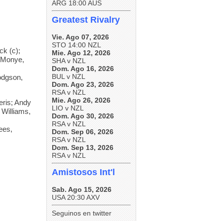
(5t)
ARG 18:00 AUS
Rugby – Tucumán)
17. VIVAS, Mayco (42 caps)
Cuyo)
4 Eben Etzebeth
Pueyrredón, Facundo (La
La Tablada 30 vs. Old Resian
18. RAPETTI, Tomás (6 caps)
(Hollywoodbets Sharks) –
Tablada – Cordobesa)
19. ELÍAS, Efraín (3 caps)
35 (Ref: Juan Zubieta –
Greatest Rivalry
141 caps, 45 pts (9t)
Revol Pitt, Nicolás (La
20. PENOUCOS, Juan (sin
URNE)
3 Thomas du Toit
Tablada – Cordobesa)
caps) *Posible Debut
(Hollywoodbets Sharks) – 33
Rossetto, Franco (CAE –
A falta del partido entre Tala y
21. SCELZO, Juan Martín
Vie. Ago 07, 2026
caps, 10 pts (2t)
Entrerriana)
CAE, estos son los cruces
(sin caps) *Posible Debut
2 Johan Grobbelaar
STO 14:00 NZL
Santarelli, Faustino
definidos de cuartos de final,
22. MOYANO, Agustín (9
(Vodacom Bulls) – 9 caps, 0
k (c);
(Newman – URBA)
Mie. Ago 12, 2026
a disputarse el próximo
caps)
pts
Sarelli, Agustín (Marista RC –
sábado 12 de septiembre:
23. MORONI, Matías (97
 Monye,
SHA v NZL
1 Boan Venter (Lions) – 9
Cuyo)
caps)
caps, 5 pts (1t)
Dom. Ago 16, 2026
Sbrocco, Thiago
Tucumán Rugby vs.
(Universitario – Tucumán)
BUL v NZL
Duendes RC
odgson,
Suplentes:
1
0
Serpa, Federico (Los Tordos
Tala/CAE (1° Zona B) vs.
Dom. Ago 23, 2026
16 Jan-Hendrik Wessels
– Cuyo)
Santa Fe Rugby
(Vodacom Bulls) – 12 caps,
RSA v NZL
Sluga, Francisco (Buenos
Jockey Club de Rosario vs.
10 pts (2t)
Aires – URBA)
Mie. Ago 26, 2026
Tala/CAE (2° Zona B)
ris; Andy
17 Gerhard Steenekamp
Sugasti, Alejo (Jockey Club
Jockey Club de Córdoba vs.
LIO v NZL
(Vodacom Bulls) – 18 caps,
de Rosario – Rosario)
 Williams,
Marista RC
10 pts (2t)
Dom. Ago 30, 2026
Vaca, Martín (Jockey Villa
18 Zachary Porthen (DHL
María – Cordobesa)
RSA v NZL
En tanto, estos son los cuatro
Stormers) – 5 caps, 5 pts (1t)
Villagrán, Felipe (CAE –
ees,
cruces del repechaje,
Dom. Sep 06, 2026
19 Ben-Jason Dixon (DHL
Entrerriana)
también a disputarse el
Stormers) – 10 caps, 10 pts
RSA v NZL
Viola, Nicolás (Jockey Club
sábado 12 de septiembre:
(2t)
de Córdoba – Cordobesa)
Dom. Sep 13, 2026
20 Cobus Wiese (Vodacom
GER vs. La Tablada RC
RSA v NZL
Bulls) – 4 caps, 0 pts
Uru Curé RC vs.
5
0
21 Marco van Staden
Universitario de Córdoba
(Vodacom Bulls) – 35 caps,
Amistosos Int'l
Córdoba Athletic vs. CURNE
20 pts (4t)
Old Resian vs. Mendoza RC
22 Morne van den Berg
(Lions) – 6 caps, 25 pts (5t)
TDI B – Semifinales –
Sab. Ago 15, 2026
23 Handre Pollard (Vodacom
Sabado, Agosto 1°, 2026
Bulls) – 86 caps, 830 pts (8t,
USA 20:30 AXV
Natación y Gimnasia 41 vs.
129 c, 175 p, 5dg)
Sociedad Sportiva 22 (Ref:
Leandro Peker – Misiones)
Seguinos en twitter
5
0
Tucumán Lawn Tennis 29 vs.