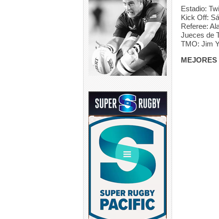
Estadio: T
Kick Off: S
Referee: Ala
Jueces de T
TMO: Jim Yu
MEJORES