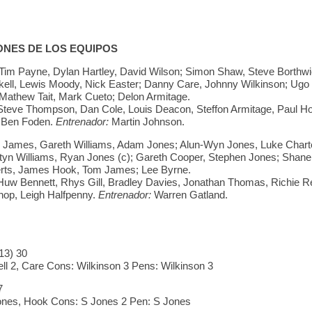
NES DE LOS EQUIPOS
Tim Payne, Dylan Hartley, David Wilson; Simon Shaw, Steve Borthwic
ell, Lewis Moody, Nick Easter; Danny Care, Johnny Wilkinson; Ugo
, Mathew Tait, Mark Cueto; Delon Armitage.
Steve Thompson, Dan Cole, Louis Deacon, Steffon Armitage, Paul H
, Ben Foden.
Entrenador:
Martin Johnson.
 James, Gareth Williams, Adam Jones; Alun-Wyn Jones, Luke Charte
tyn Williams, Ryan Jones (c); Gareth Cooper, Stephen Jones; Shane
rts, James Hook, Tom James; Lee Byrne.
Huw Bennett, Rhys Gill, Bradley Davies, Jonathan Thomas, Richie R
op, Leigh Halfpenny.
Entrenador:
Warren Gatland.
13) 30
ell 2, Care Cons: Wilkinson 3 Pens: Wilkinson 3
7
ones, Hook Cons: S Jones 2 Pen: S Jones