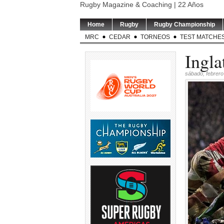
Rugby Magazine & Coaching | 22 Años
Home
Rugby
Rugby Championship
MRC
CEDAR
TORNEOS
TEST MATCHE
Ingla
sábado, febrero