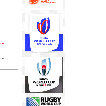
neos -
icacion