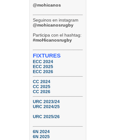
Paraná Rowing Club 24 (Ref:
@mohicanos
Agustín Altabe – Cordobesa)
TDI B – Final – Septiembre
12, 2026
Seguinos en instagram
Tucumán Lawn Tennis vs.
Natación y Gimnasia
@mohicanosrugby
6
0
Participa con el hashtag:
#moHicanosrugby
FIXTURES
ECC 2024
ECC 2025
ECC 2026
CC 2024
CC 2025
CC 2026
URC 2023/24
URC 2024/25
URC 2025/26
6N 2024
6N 2025