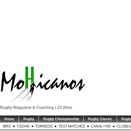
Rugby Magazine & Coaching | 22 Años
Home
Rugby
Rugby Championship
Rugby Classic
Rugb
MRC
CEDAR
TORNEOS
TEST MATCHES
CANAL+VID
CLUBES