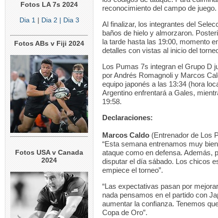
Fotos LA 7s 2024
reconocimiento del campo de juego.
Dia 1
|
Dia 2
| Dia 3
Al finalizar, los integrantes del Sel
baños de hielo y almorzaron. Poster
la tarde hasta las 19:00, momento en 
Fotos ABs v Fiji 2024
detalles con vistas al inicio del torne
Los Pumas 7s integran el Grupo D jun
por Andrés Romagnoli y Marcos Cald
equipo japonés a las 13:34 (hora loc
Argentino enfrentará a Gales, mientra
19:58.
Declaraciones:
Marcos Caldo
(Entrenador de Los 
“Esta semana entrenamos muy bien, 
Fotos USA v Canada
ataque como en defensa. Además, pla
2024
disputar el día sábado. Los chicos 
empiece el torneo”.
“Las expectativas pasan por mejorar
nada pensamos en el partido con Jap
aumentar la confianza. Tenemos que r
Copa de Oro”.