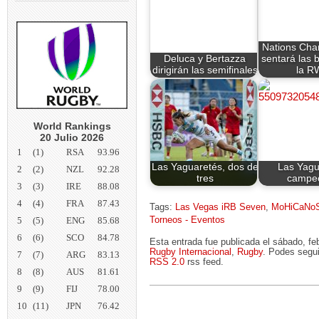
Nations Cha
Deluca y Bertazza
sentará las 
dirigirán las semifinales
la R
World Rankings
20 Julio 2026
1
(1)
RSA
93.96
Las Yaguaretés, dos de
Las Yagu
2
(2)
NZL
92.28
tres
campe
3
(3)
IRE
88.08
4
(4)
FRA
87.43
Tags:
Las Vegas iRB Seven
,
MoHiCaNo
5
(5)
ENG
85.68
Torneos - Eventos
6
(6)
SCO
84.78
Esta entrada fue publicada el sábado, f
Rugby Internacional
,
Rugby
. Podes segui
7
(7)
ARG
83.13
RSS 2.0
rss feed.
8
(8)
AUS
81.61
9
(9)
FIJ
78.00
10
(11)
JPN
76.42