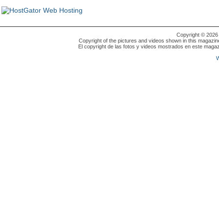
Copyright © 202
Copyright of the pictures and videos shown in this magazin
El copyright de las fotos y videos mostrados en este magaz
W