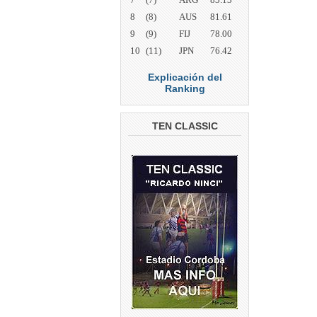
8
(8)
AUS
81.61
9
(9)
FIJ
78.00
10
(11)
JPN
76.42
Explicación del
Ranking
TEN CLASSIC