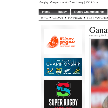
Rugby Magazine & Coaching | 22 Años
Home
Rugby
Rugby Championship
MRC
CEDAR
TORNEOS
TEST MATCHE
Ganar
viernes, julio 9,