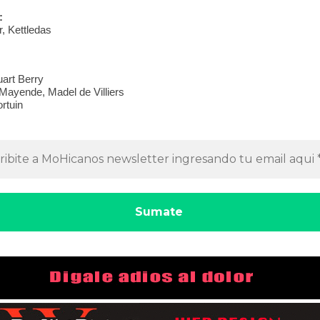
:
r, Kettledas
uart Berry
 Mayende, Madel de Villiers
rtuin