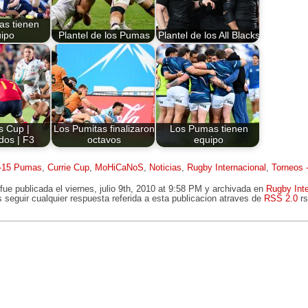
s tienen
ipo
Plantel de los Pumas
Plantel de los All Blacks
s Cup |
Los Pumitas finalizaron
Los Pumas tienen
dos | F3
octavos
equipo
8-15 Pumas
,
Currie Cup
,
MoHiCaNoS
,
Noticias
,
Rugby Internacional
,
Torneos 
fue publicada el viernes, julio 9th, 2010 at 9:58 PM y archivada en
Rugby Inte
 seguir cualquier respuesta referida a esta publicacion atraves de
RSS 2.0
rs