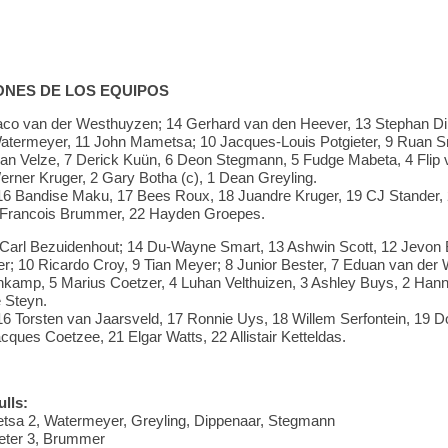
NES DE LOS EQUIPOS
aco van der Westhuyzen; 14 Gerhard van den Heever, 13 Stephan Di
atermeyer, 11 John Mametsa; 10 Jacques-Louis Potgieter, 9 Ruan 
van Velze, 7 Derick Kuün, 6 Deon Stegmann, 5 Fudge Mabeta, 4 Flip 
rner Kruger, 2 Gary Botha (c), 1 Dean Greyling.
16 Bandise Maku, 17 Bees Roux, 18 Juandre Kruger, 19 CJ Stander,
 Francois Brummer, 22 Hayden Groepes.
Carl Bezuidenhout; 14 Du-Wayne Smart, 13 Ashwin Scott, 12 Jevon 
r; 10 Ricardo Croy, 9 Tian Meyer; 8 Junior Bester, 7 Eduan van der W
kamp, 5 Marius Coetzer, 4 Luhan Velthuizen, 3 Ashley Buys, 2 Hann
e Steyn.
16 Torsten van Jaarsveld, 17 Ronnie Uys, 18 Willem Serfontein, 19 D
cques Coetzee, 21 Elgar Watts, 22 Allistair Ketteldas.
lls:
tsa 2, Watermeyer, Greyling, Dippenaar, Stegmann
eter 3, Brummer