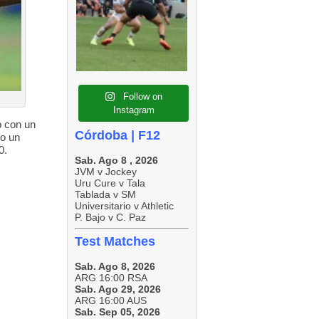
4
0
5
0
5
0
Follow on
Instagram
p con un
Córdoba | F12
to un
0.
Sab. Ago 8 , 2026
JVM v Jockey
Uru Cure v Tala
Tablada v SM
Universitario v Athletic
P. Bajo v C. Paz
Test Matches
Sab. Ago 8, 2026
ARG 16:00 RSA
Sab. Ago 29, 2026
ARG 16:00 AUS
Sab. Sep 05, 2026