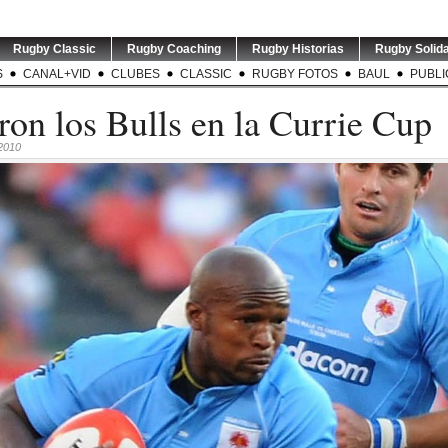
Rugby Classic
Rugby Coaching
Rugby Historias
Rugby Solida
S
CANAL+VID
CLUBES
CLASSIC
RUGBY FOTOS
BAUL
PUBLI
on los Bulls en la Currie Cup
 2010
TEST MATCH | ARG v RSA |
TORNEO
El entrenador de
...
Este sáb
5
0
USA v ARGENTINA XV | El
TES
entrenador de Argentina
...
entr
Sp