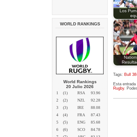
Los Puma
equ
WORLD RANKINGS
Nation
Resulta
Tags:
Bull 3
World Rankings
Esta entrada 
20 Julio 2026
Rugby
. Podes
1
(1)
RSA
93.96
2
(2)
NZL
92.28
3
(3)
IRE
88.08
4
(4)
FRA
87.43
5
(5)
ENG
85.68
6
(6)
SCO
84.78
7
(7)
ARG
83.13