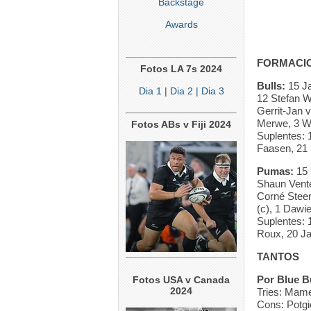
Backstage
Awards
FORMACIO
Fotos LA 7s 2024
Bulls:
15 J
Dia 1
|
Dia 2
| Dia 3
12 Stefan W
Gerrit-Jan 
Merwe, 3 We
Fotos ABs v Fiji 2024
Suplentes: 
Faasen, 21
Pumas:
15 
Shaun Vente
Corné Steen
(c), 1 Dawi
Suplentes: 
Roux, 20 Ja
TANTOS
Por Blue Bu
Fotos USA v Canada
2024
Tries: Mame
Cons: Potgi