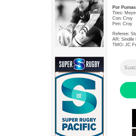
Por Pumas
Tries: Meye
Con: Croy
Pen: Croy
Referee: St
AR: Sindile
TMO: JC Fo