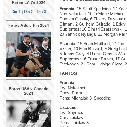
Fotos LA 7s 2024
Francia:
15 Scott Spedding, 14 Yoan
Dia 1
|
Dia 2
| Dia 3
Noa Nakaitaci, 10 Frédéric Michalak,
Damien Chouly, 6 Thierry Dusautoir 
Slimani, 2 Guilhem Guirado, 1 Eddy
Fotos ABs v Fiji 2024
Suplentes:
16 Dimitri Szarzewski, 1
20 Yannick Nyanga, 21 Morgan Parra
Escocia:
15 Sean Maitland, 14 Tomm
Visser, 10 Finn Russell, 9 Greig Lai
5 Jonny Gray, 4 Richie Gray, 3 Wille
Suplentes:
16 Fraser Brown, 17 Gor
Strokosch, 21 Sam Hidalgo-Clyne, 
TANTOS
Francia:
Try: Nakaitaci
Fotos USA v Canada
Cons: Parra
2024
Pens: Michalak 3, Spedding
Escocia:
Try: Seymour
Con: Laidlaw
Pens: Laidlaw 3