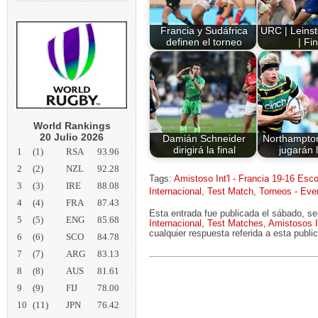
Francia y Sudáfrica
URC | Leinst
definen el torneo
| Fin
World Rankings
20 Julio 2026
Damián Schneider
Northampton
dirigirá la final
jugarán l
1
(1)
RSA
93.96
2
(2)
NZL
92.28
Tags:
Amistoso Int'l - Francia 19-16 Esc
3
(3)
IRE
88.08
Internacional
,
Test Match
,
Torneos - Eve
4
(4)
FRA
87.43
Esta entrada fue publicada el sábado, s
5
(5)
ENG
85.68
Internacional
,
Test Matches
,
Amistosos I
cualquier respuesta referida a esta publ
6
(6)
SCO
84.78
7
(7)
ARG
83.13
8
(8)
AUS
81.61
9
(9)
FIJ
78.00
10
(11)
JPN
76.42