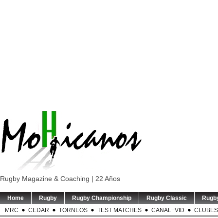
Rugby Magazine & Coaching | 22 Años
Home
Rugby
Rugby Championship
Rugby Classic
Rugb
MRC
CEDAR
TORNEOS
TEST MATCHES
CANAL+VID
CLUBES