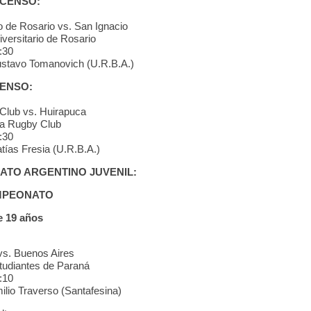
CENSO:
io de Rosario vs. San Ignacio
versitario de Rosario
:30
ustavo Tomanovich (U.R.B.A.)
ENSO:
Club vs. Huirapuca
la Rugby Club
:30
tías Fresia (U.R.B.A.)
TO ARGENTINO JUVENIL:
MPEONATO
 19 años
vs. Buenos Aires
tudiantes de Paraná
:10
ilio Traverso (Santafesina)