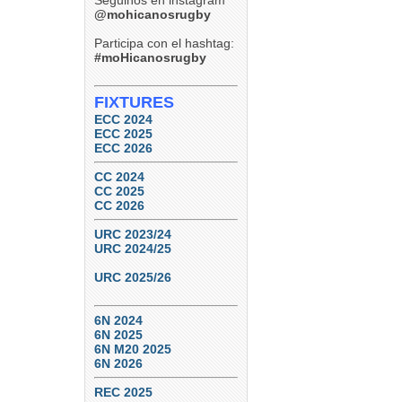
Seguinos en instagram
Tucumán Lawn Tennis vs.
Natación y Gimnasia
@mohicanosrugby
6
0
Participa con el hashtag:
#moHicanosrugby
FIXTURES
ECC 2024
ECC 2025
ECC 2026
CC 2024
CC 2025
CC 2026
URC 2023/24
URC 2024/25
URC 2025/26
6N 2024
6N 2025
6N M20 2025
6N 2026
REC 2025