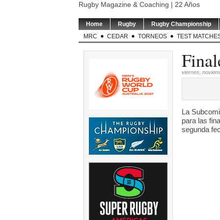
Rugby Magazine & Coaching | 22 Años
Home
Rugby
Rugby Championship
MRC
CEDAR
TORNEOS
TEST MATCHE
Final
viernes, noviem
La Subcomis
para las fi
segunda fec