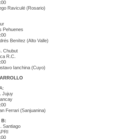
:00
ego Raviculé (Rosario)
ur
s Pehuenes
:00
rés Benítez (Alto Valle)
s. Chubut
ca R.C.
:00
stavo Ianchina (Cuyo)
SARROLLO
A:
. Jujuy
hancay
:00
an Ferrari (Sanjuanina)
 B:
. Santiago
APRI
:00