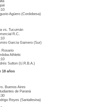
lta
qüé
:10
ugusto Agüero (Cordobesa)
ta vs. Tucumán
mercial R.C.
:10
amiro García Gamero (Sur)
. Rosario
doba Athletic
:10
drés Sutton (U.R.B.A.)
 18 años
vs. Buenos Aires
tudiantes de Paraná
:30
drigo Reyes (Santafesina)