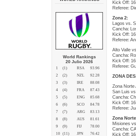
Kick Off: 16
Referee: Di
Zona 2:
Lagos vs. S
Cancha: Lo
Kick Off: 16
Referee: And
Alto Valle v
Cancha: Ro
World Rankings
Kick Off: 16
20 Julio 2026
Referee: Gu
1
(1)
RSA
93.96
2
(2)
NZL
92.28
ZONA DE
3
(3)
IRE
88.08
Zona Norte 
4
(4)
FRA
87.43
San Luis vs
Cancha: C
5
(5)
ENG
85.68
Kick Off: 16
6
(6)
SCO
84.78
Referee: Ju
7
(7)
ARG
83.13
Zona Norte
8
(8)
AUS
81.61
Misiones vs
9
(9)
FIJ
78.00
Cancha: C
10
(11)
JPN
76.42
Kick Off: 16