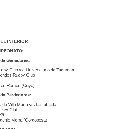
EL INTERIOR
MPEONATO:
nda Ganadores:
gby Club vs. Universitario de Tucumán
endes Rugby Club
drés Ramos (Cuyo)
nda Perdedores:
 de Villa María vs. La Tablada
ckey Club
:30
ugenio Morra (Cordobesa)