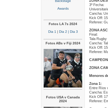
ZONA DES
Backstage
3º Fecha:
Awards
Universitar
Cancha: Uni
Kick Off: 15
Referee: G
Fotos LA 7s 2024
ZONA ASC
Dia 1
|
Dia 2
| Dia 3
Final:
Tala Rugby 
Cancha: Ta
Fotos ABs v Fiji 2024
Kick Off: 15
Referee: Ma
CAMPEONA
ZONA CA
Menores de
Zona 1:
Entre Ríos 
Cancha: Es
Kick Off: 17
Fotos USA v Canada
Referee: Em
2024