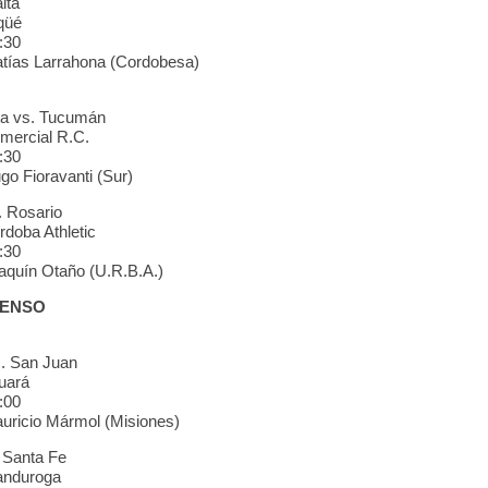
lta
qüé
:30
tías Larrahona (Cordobesa)
ta vs. Tucumán
mercial R.C.
:30
go Fioravanti (Sur)
. Rosario
doba Athletic
:30
aquín Otaño (U.R.B.A.)
CENSO
. San Juan
uará
:00
uricio Mármol (Misiones)
 Santa Fe
anduroga