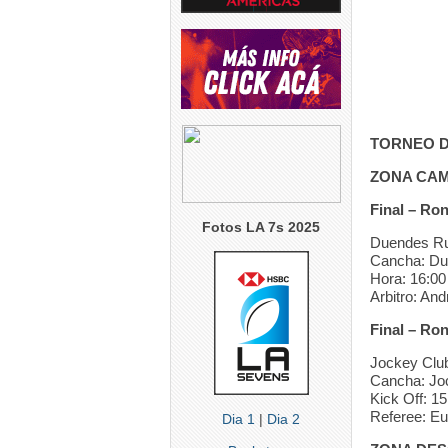
TORNEO D
ZONA CA
Final – Ro
Fotos LA 7s 2025
Duendes Ru
Cancha: Du
Hora: 16:00
Arbitro: An
Final – Ro
Jockey Club
Cancha: Jo
Kick Off: 15
Referee: E
Dia 1
|
Dia 2