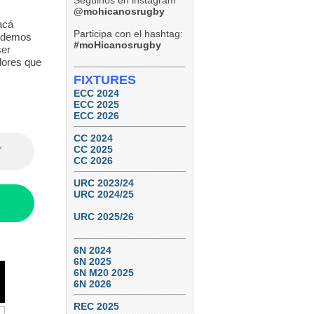
Seguinos en instagram
Natación y Gimnasia
@mohicanosrugby
acá
6
0
Participa con el hashtag:
podemos
#moHicanosrugby
ser
dores que
FIXTURES
ECC 2024
ECC 2025
ECC 2026
CC 2024
CC 2025
CC 2026
URC 2023/24
URC 2024/25
URC 2025/26
6N 2024
6N 2025
6N M20 2025
6N 2026
REC 2025