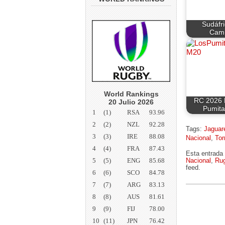
Sudáfr
Cam
World Rankings
RC 2026 
20 Julio 2026
Pumitas
1
(1)
RSA
93.96
2
(2)
NZL
92.28
Tags:
Jaguar
3
(3)
IRE
88.08
Nacional
,
Tor
4
(4)
FRA
87.43
Esta entrada 
5
(5)
ENG
85.68
Nacional
,
Ru
feed.
6
(6)
SCO
84.78
7
(7)
ARG
83.13
8
(8)
AUS
81.61
9
(9)
FIJ
78.00
10
(11)
JPN
76.42