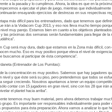
erente a la pasada y lo cumplimos. Ahora, la idea es que en la próxim
pecemos a ejecutar el plan de juego, mientras que individualmente 
ontinuarán ensayando ejercicios de destrezas en sus respectivas reg
etapa más difícil para los entrenadores, dado que tenemos que definir
ue irán a la Vodacom Cup 2013, y eso nos lleva mucho tiempo porqu
 nivel muy parejo. Estamos bien en cuanto a los objetivos planteados
 y las próximas dos semanas serán fundamentales para llegar de la 
dáfrica”.
 Cup será muy dura, dado que estamos en la Zona más difícil, con
ocen mucho. Eso es muy positivo porque eleva el nivel de exigencia 
ue buscamos al participar de ésta competencia”.
daneta (Entrenador de Los Pumitas):
 de la concentración es muy positivo. Sabemos que hay jugadores qu
 nivel y que éste será su piso, pero pretendemos que todos se esfu
 seguir creciendo. Nosotros apuntamos a tener un equipo competiti
 sólo contar con 15 jugadores en gran nivel, sino con los 28 que irán a
elar el plantel hacia arriba”.
mente tenemos muy buen material, pero ahora debemos trabajar muc
 grupo. Es importante ser responsables individualmente para poder 
os propuestos para ésta preparación. Ahora vamos a analizar lo que h