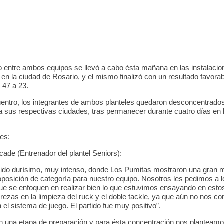
o entre ambos equipos se llevó a cabo ésta mañana en las instalacio
en la ciudad de Rosario, y el mismo finalizó con un resultado favorabl
 47 a 23.
uentro, los integrantes de ambos planteles quedaron desconcentrado
a sus respectivas ciudades, tras permanecer durante cuatro días en 
.
es:
cade (Entrenador del plantel Seniors):
tido durísimo, muy intenso, donde Los Pumitas mostraron una gran m
oposición de categoría para nuestro equipo. Nosotros les pedimos a l
ue se enfoquen en realizar bien lo que estuvimos ensayando en esto
trezas en la limpieza del ruck y el doble tackle, ya que aún no nos
n el sistema de juego. El partido fue muy positivo”.
 una etapa de preparación y para ésta concentración nos planteam