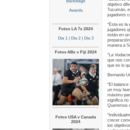
Backstage
objetivo dif
Tucumán, em
Awards
jugadores c
“Ésta es la 
Fotos LA 7s 2024
jugadores q
están en un
Dia 1
|
Dia 2
| Dia 3
preparación
manera a Su
Fotos ABs v Fiji 2024
“La Vodacom
que nos con
que es lo q
Bernardo Ur
“El balance
un muy buen
máximo para
significa no
Queremos niv
“Individual
Fotos USA v Canada
crecer como
2024
los objetiv