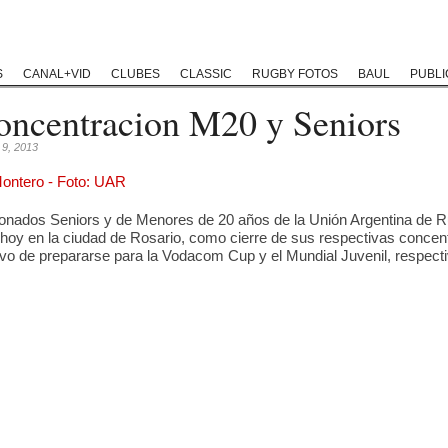
Rugby Classic
Rugby Coaching
Rugby Historias
Rugby Solida
S
CANAL+VID
CLUBES
CLASSIC
RUGBY FOTOS
BAUL
PUBLI
oncentracion M20 y Seniors
 9, 2013
onados Seniors y de Menores de 20 años de la Unión Argentina de 
 hoy en la ciudad de Rosario, como cierre de sus respectivas concen
tivo de prepararse para la Vodacom Cup y el Mundial Juvenil, respec