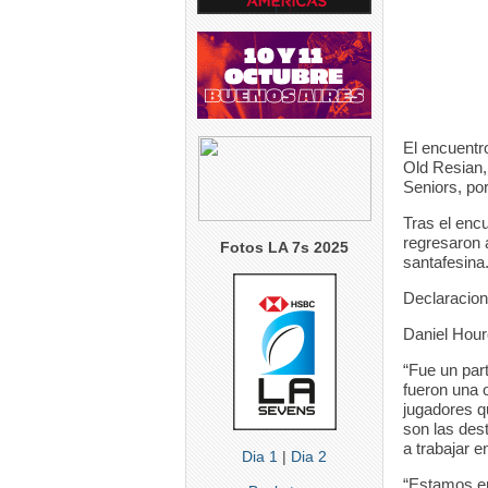
El encuentr
Old Resian, 
Seniors, por
Tras el enc
regresaron 
Fotos LA 7s 2025
santafesina
Declaracion
Daniel Hour
“Fue un par
fueron una 
jugadores q
son las des
a trabajar e
Dia 1
|
Dia 2
“Estamos en