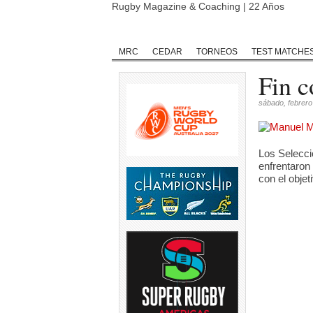
Rugby Magazine & Coaching | 22 Años
Home
Rugby
Rugby Championship
MRC
CEDAR
TORNEOS
TEST MATCHE
Fin c
sábado, febrero
Los Selecci
enfrentaron
con el obje