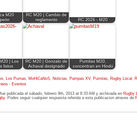
ica M20
RC M20 | Cambio de
peón
reglamento
RC 2026 - M20
M20 | Los
RC M20 | Gonzalo de
Pumitas M20,
 listos
Achaval designado
concentran en Hindú
es
,
Los Pumas
,
MoHiCaNoS
,
Noticias
,
Pampas XV
,
Pumitas
,
Rugby Local
,
R
neos - Eventos
fue publicada el sábado, febrero 9th, 2013 at 8:33 AM y archivada en
Rugby 
gby
. Podes seguir cualquier respuesta referida a esta publicacion atraves de