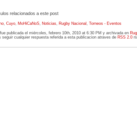
culos relacionados a este post
no
,
Cuyo
,
MoHiCaNoS
,
Noticias
,
Rugby Nacional
,
Torneos - Eventos
fue publicada el miércoles, febrero 10th, 2010 at 6:30 PM y archivada en
Rug
 seguir cualquier respuesta referida a esta publicacion atraves de
RSS 2.0
rs