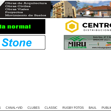
Rugby Classic
Rugby Coaching
Rugby Historias
Rugby Solida
S
CANAL+VID
CLUBES
CLASSIC
RUGBY FOTOS
BAUL
PUBLI