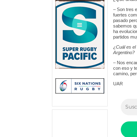
– Son tres 
fuertes com
pasado perdi
sabemos qu
ha evolucio
partidos mu
¿Cuál es el
Argentino?
– Nos encan
con eso y t
camino, per
UAR