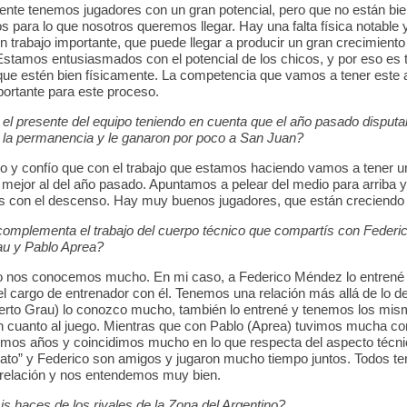
nte tenemos jugadores con un gran potencial, pero que no están bi
os para lo que nosotros queremos llegar. Hay una falta física notable
n trabajo importante, que puede llegar a producir un gran crecimiento
Estamos entusiasmados con el potencial de los chicos, y por eso es 
que estén bien físicamente. La competencia que vamos a tener este 
ortante para este proceso.
l presente del equipo teniendo en cuenta que el año pasado disputa
r la permanencia y le ganaron por poco a San Juan?
no y confío que con el trabajo que estamos haciendo vamos a tener u
 mejor al del año pasado. Apuntamos a pelear del medio para arriba y
s con el descenso. Hay muy buenos jugadores, que están creciendo d
mplementa el trabajo del cuerpo técnico que compartís con Federi
au y Pablo Aprea?
o nos conocemos mucho. En mi caso, a Federico Méndez lo entrené 
el cargo de entrenador con él. Tenemos una relación más allá de lo de
erto Grau) lo conozco mucho, también lo entrené y tenemos los mi
en cuanto al juego. Mientras que con Pablo (Aprea) tuvimos mucha c
timos años y coincidimos mucho en lo que respecta del aspecto técni
to” y Federico son amigos y jugaron mucho tiempo juntos. Todos t
relación y nos entendemos muy bien.
is haces de los rivales de la Zona del Argentino?