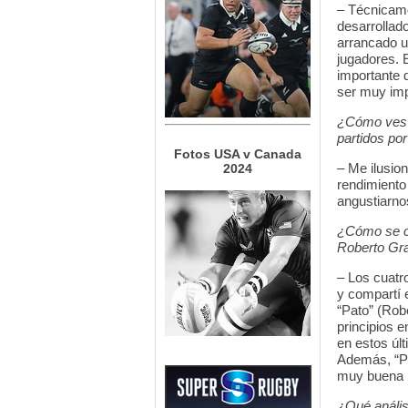
– Técnicame
desarrollad
arrancado u
jugadores. 
importante 
ser muy imp
¿Cómo ves e
partidos po
Fotos USA v Canada
– Me ilusio
2024
rendimiento
angustiarno
¿Cómo se co
Roberto Gr
– Los cuatr
y compartí 
“Pato” (Rob
principios 
en estos úl
Además, “Pa
muy buena 
¿Qué anális