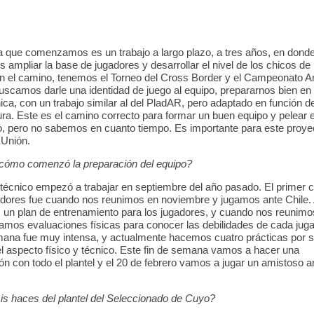
a que comenzamos es un trabajo a largo plazo, a tres años, en dond
ampliar la base de jugadores y desarrollar el nivel de los chicos de 
En el camino, tenemos el Torneo del Cross Border y el Campeonato A
scamos darle una identidad de juego al equipo, prepararnos bien en 
nica, con un trabajo similar al del PladAR, pero adaptado en función d
ura. Este es el camino correcto para formar un buen equipo y pelear e
 pero no sabemos en cuanto tiempo. Es importante para este proyec
 Unión.
cómo comenzó la preparación del equipo?
 técnico empezó a trabajar en septiembre del año pasado. El primer 
adores fue cuando nos reunimos en noviembre y jugamos ante Chile. A
 un plan de entrenamiento para los jugadores, y cuando nos reunimo
zamos evaluaciones físicas para conocer las debilidades de cada juga
ana fue muy intensa, y actualmente hacemos cuatro prácticas por 
el aspecto físico y técnico. Este fin de semana vamos a hacer una
n con todo el plantel y el 20 de febrero vamos a jugar un amistoso an
is haces del plantel del Seleccionado de Cuyo?