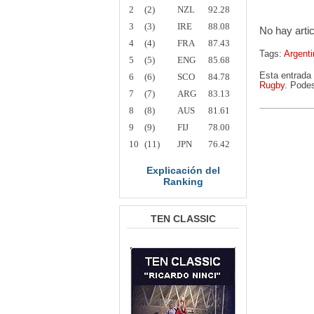
2
(2)
NZL
92.28
3
(3)
IRE
88.08
No hay arti
4
(4)
FRA
87.43
Tags:
Argenti
5
(5)
ENG
85.68
Esta entrada 
6
(6)
SCO
84.78
Rugby
. Podes
7
(7)
ARG
83.13
8
(8)
AUS
81.61
9
(9)
FIJ
78.00
10
(11)
JPN
76.42
Explicación del
Ranking
TEN CLASSIC