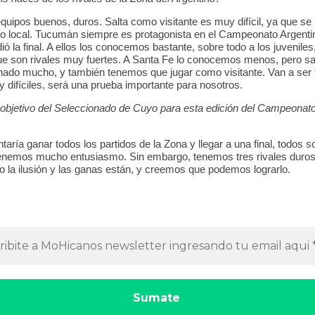
equipos buenos, duros. Salta como visitante es muy difícil, ya que s
o local. Tucumán siempre es protagonista en el Campeonato Argentin
ó la final. A ellos los conocemos bastante, sobre todo a los juveniles
e son rivales muy fuertes. A Santa Fe lo conocemos menos, pero 
nado mucho, y también tenemos que jugar como visitante. Van a ser 
y difíciles, será una prueba importante para nosotros.
 objetivo del Seleccionado de Cuyo para esta edición del Campeonat
taría ganar todos los partidos de la Zona y llegar a una final, todos
enemos mucho entusiasmo. Sin embargo, tenemos tres rivales duros
o la ilusión y las ganas están, y creemos que podemos lograrlo.