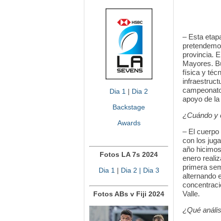
– Esta etap
pretendemos 
provincia. 
Mayores. Bu
física y téc
infraestruct
campeonato,
Dia 1
|
Dia 2
apoyo de la
Backstage
¿Cuándo y 
Awards
– El cuerpo
con los jug
año hicimos
Fotos LA 7s 2024
enero reali
primera sem
Dia 1
|
Dia 2
| Dia 3
alternando 
concentració
Valle.
Fotos ABs v Fiji 2024
¿Qué anális