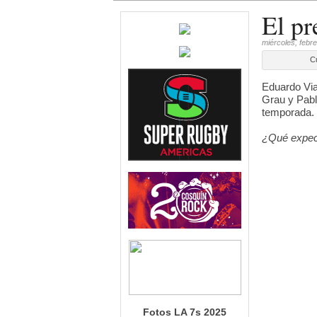
El pr
miércoles, febr
Cu
Eduardo Via
Grau y Pablo
temporada.
¿Qué expec
Fotos LA 7s 2025