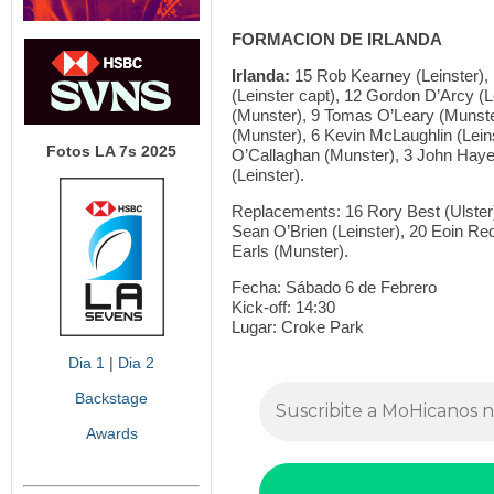
FORMACION DE IRLANDA
Irlanda:
15 Rob Kearney (Leinster),
(Leinster capt), 12 Gordon D’Arcy (
(Munster), 9 Tomas O’Leary (Munster
(Munster), 6 Kevin McLaughlin (Lein
Fotos LA 7s 2025
O’Callaghan (Munster), 3 John Hayes
(Leinster).
Replacements: 16 Rory Best (Ulster),
Sean O’Brien (Leinster), 20 Eoin Red
Earls (Munster).
Fecha: Sábado 6 de Febrero
Kick-off: 14:30
Lugar: Croke Park
Dia 1
|
Dia 2
Backstage
Awards