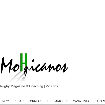
Rugby Magazine & Coaching | 22 Años
Home
Rugby
Rugby Championship
Rugby Classic
Rugb
MRC
CEDAR
TORNEOS
TEST MATCHES
CANAL+VID
CLUBES