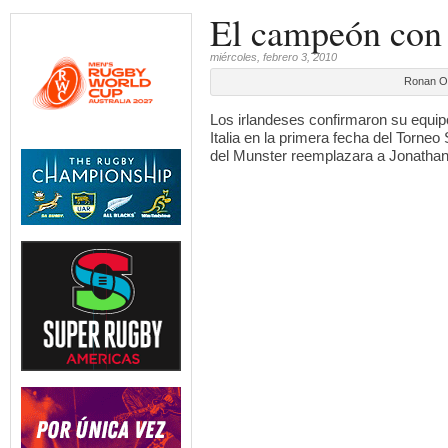
El campeón con
miércoles, febrero 3, 2010
Ronan O'
Los irlandeses confirmaron su equipo 
Italia en la primera fecha del Torne
del Munster reemplazara a Jonathan 