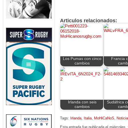
Articulos relacionados:
Los Pumas con cinco
Francia 
cambios
camb
Irlanda con seis
Sudáfrica c
cambios
camb
Tags:
Irlanda
,
Italia
,
MoHiCaNoS
,
Notici
Esta entrada fue publicada el miércoles,