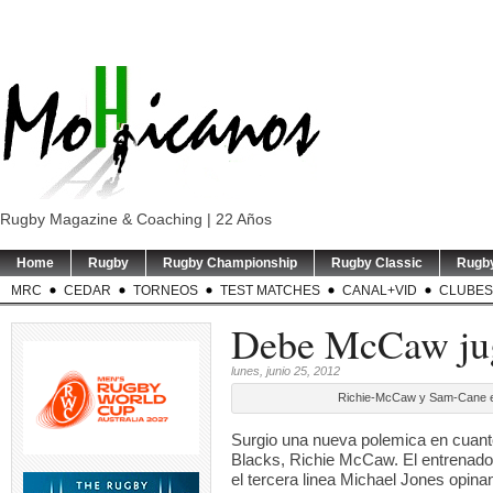
Rugby Magazine & Coaching | 22 Años
Home
Rugby
Rugby Championship
Rugby Classic
Rugb
MRC
CEDAR
TORNEOS
TEST MATCHES
CANAL+VID
CLUBES
Debe McCaw ju
lunes, junio 25, 2012
Richie-McCaw y Sam-Cane en 
Surgio una nueva polemica en cuanto 
Blacks, Richie McCaw. El entrenador
el tercera linea Michael Jones opin