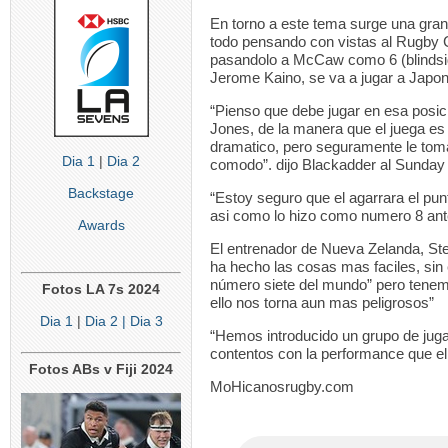
En torno a este tema surge una gran
todo pensando con vistas al Rugby 
pasandolo a McCaw como 6 (blindside
Jerome Kaino, se va a jugar a Japon,
“Pienso que debe jugar en esa posic
Jones, de la manera que el juega es
dramatico, pero seguramente le toma
Dia 1
|
Dia 2
comodo”. dijo Blackadder al Sunday
Backstage
“Estoy seguro que el agarrara el punt
asi como lo hizo como numero 8 ante
Awards
El entrenador de Nueva Zelanda, St
ha hecho las cosas mas faciles, si
número siete del mundo” pero tenemo
Fotos LA 7s 2024
ello nos torna aun mas peligrosos”
Dia 1
|
Dia 2
| Dia 3
“Hemos introducido un grupo de jug
contentos con la performance que el
Fotos ABs v Fiji 2024
MoHicanosrugby.com