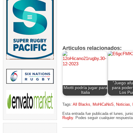
Articulos relacionados:
"Juego afu
Miotti podría jugar para
para poder
Italia
Los Pu
Tags:
All Blacks
,
MoHiCaNoS
,
Noticias
,
Esta entrada fue publicada el lunes, jun
Rugby
. Podes seguir cualquier respuesta